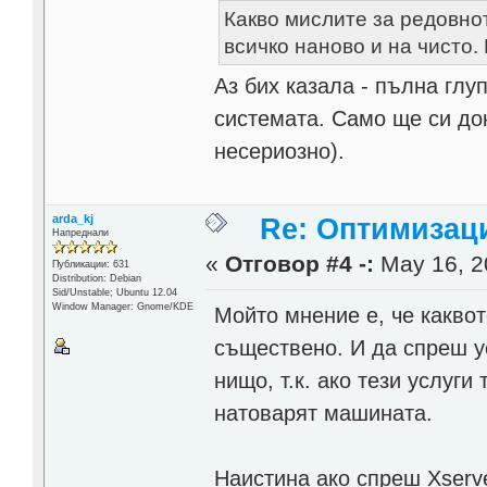
Какво мислите за редовно
всичко наново и на чисто.
Аз бих казала - пълна глу
системата. Само ще си до
несериозно).
arda_kj
Re: Оптимизаци
Напреднали
«
Отговор #4 -:
May 16, 2
Публикации: 631
Distribution: Debian
Sid/Unstable; Ubuntu 12.04
Window Manager: Gnome/KDE
Мойто мнение е, че какво
съществено. И да спреш у
нищо, т.к. ако тези услуги
натоварят машината.
Наистина ако спреш Xserv