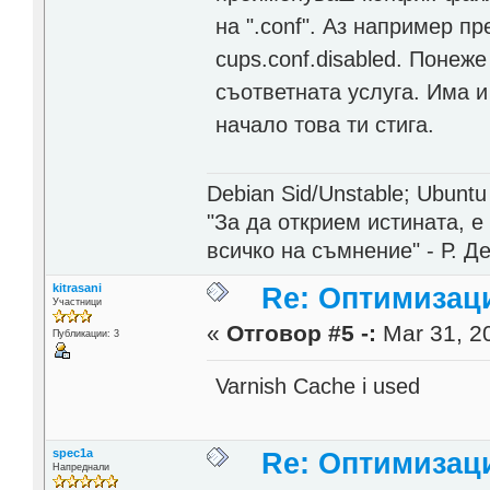
на ".conf". Аз например п
cups.conf.disabled. Понеже
съответната услуга. Има и 
начало това ти стига.
Debian Sid/Unstable; Ubuntu
"За да открием истината, 
всичко на съмнение" - Р. Д
kitrasani
Re: Оптимизаци
Участници
«
Отговор #5 -:
Mar 31, 20
Публикации: 3
Varnish Cache i used
spec1a
Re: Оптимизаци
Напреднали