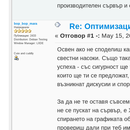
производителен сървър и 
bop_bop_mara
Re: Оптимизаци
Напреднали
«
Отговор #1 -:
May 15, 2
Публикации: 2433
Distribution: Debian Testing
Window Manager: LXDE
Освен ако не споделиш ка
Cute and cuddly
свестни насоки. Също так
успеха - със сигурност ще
които ще ти се предложат
възникнат дискусии и споро
За да не те оставя съвсем
не се пускат на сървър, е
спирането на графиката об
провериш дали при теб и