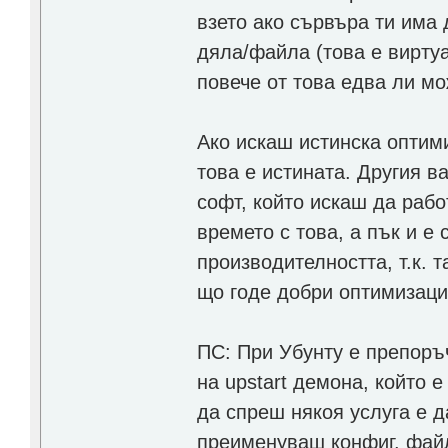
взето ако сървъра ти има 
дяла/файла (това е виртуа
повече от това едва ли м
Ако искаш истинска оптим
това е истината. Другия 
софт, който искаш да рабо
времето с това, а пък и 
производителността, т.к. 
що годе добри оптимизации
ПС: При Убунту е препоръч
на upstart демона, който 
да спреш някоя услуга е да
преименуваш конфиг. файл