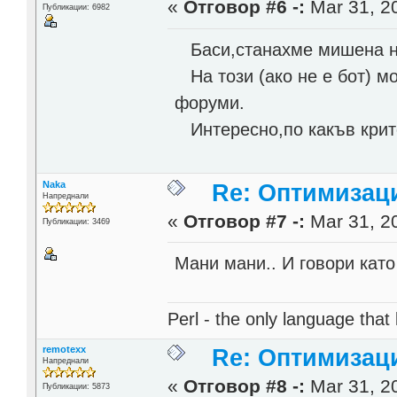
«
Отговор #6 -:
Mar 31, 20
Публикации: 6982
Бaси,станахме мишена на 
На този (ако не е бот) м
форуми.
Интересно,по какъв крит
Naka
Re: Оптимизаци
Напреднали
«
Отговор #7 -:
Mar 31, 20
Публикации: 3469
Мани мани.. И говори кат
Perl - the only language that
remotexx
Re: Оптимизаци
Напреднали
«
Отговор #8 -:
Mar 31, 20
Публикации: 5873