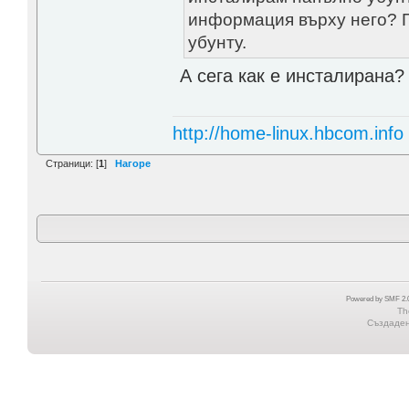
информация върху него? Го
убунту.
А сега как е инсталирана?
http://home-linux.hbcom.info
Страници: [
1
]
Нагоре
Powered by SMF 2.0
Th
Създадена