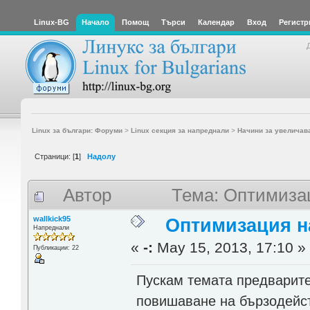
Linux-BG
Начало
Помощ
Търси
Календар
Вход
Регистр
Linux за българи: Форуми
>
Linux секция за напреднали
>
Начини за увеличав
Страници: [
1
]
Надолу
Автор
Тема: Оптимизац
wallkick95
Оптимизация н
Напреднали
«
-:
May 15, 2013, 17:10 »
Публикации: 22
Пускам темата предварите
повишаване на бързодейст