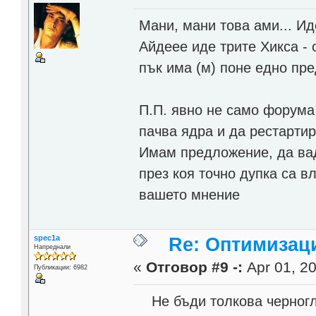
Мани, мани това ами... Ид
Айдеее иде трите Хикса - 
пък има (м) поне едно пр
П.П. явно не само форума 
пачва ядра и да рестартира
Имам предложение, да вад
през коя точно дупка са вле
вашето мнение
spec1a
Re: Оптимизаци
Напреднали
«
Отговор #9 -:
Apr 01, 20
Публикации: 6982
Не бъди толкова черногле