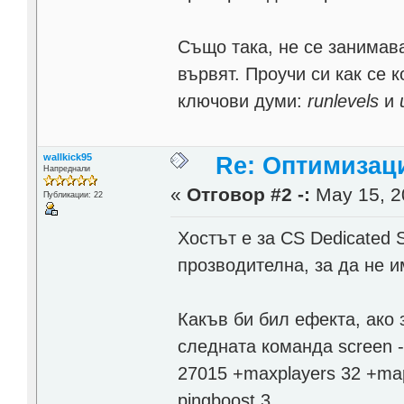
Също така, не се занимавай
вървят. Проучи си как се 
ключови думи:
runlevels
и
wallkick95
Re: Оптимизаци
Напреднали
«
Отговор #2 -:
May 15, 2
Публикации: 22
Хостът е за CS Dedicated 
прозводителна, за да не и
Какъв би бил ефекта, ако 
следната команда screen -A
27015 +maxplayers 32 +map 
pingboost 3