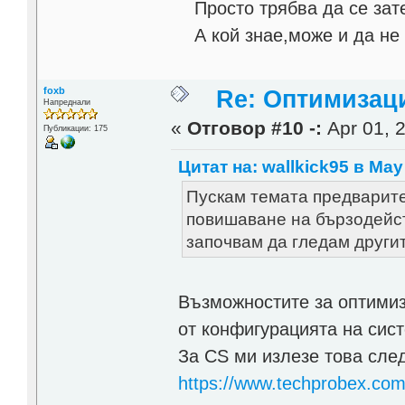
Просто трябва да се зате
А кой знае,може и да не е
foxb
Re: Оптимизаци
Напреднали
«
Отговор #10 -:
Apr 01, 2
Публикации: 175
Цитат на: wallkick95 в May 
Пускам темата предварите
повишаване на бързодейст
започвам да гледам други
Възможностите за оптимиз
от конфигурацията на сис
За CS ми излезе това след
https://www.techprobex.com/