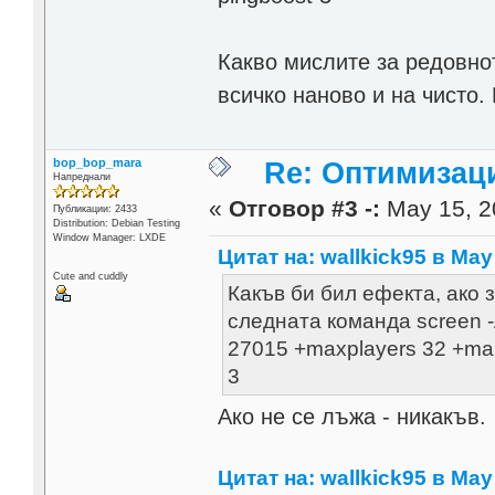
Какво мислите за редовно
всичко наново и на чисто.
bop_bop_mara
Re: Оптимизаци
Напреднали
«
Отговор #3 -:
May 15, 2
Публикации: 2433
Distribution: Debian Testing
Window Manager: LXDE
Цитат на: wallkick95 в May 
Cute and cuddly
Какъв би бил ефекта, ако 
следната команда screen -A 
27015 +maxplayers 32 +map 
3
Ако не се лъжа - никакъв.
Цитат на: wallkick95 в May 