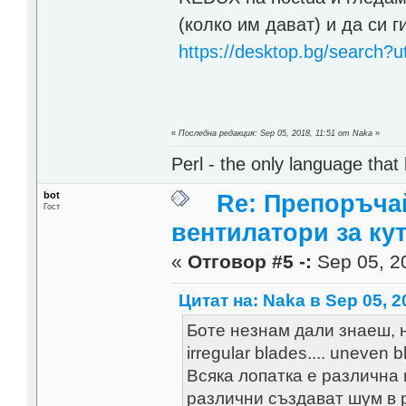
(колко им дават) и да си г
https://desktop.bg/searc
«
Последна редакция: Sep 05, 2018, 11:51 от Naka
»
Perl - the only language that
bot
Re: Препоръча
Гост
вентилатори за ку
«
Отговор #5 -:
Sep 05, 20
Цитат на: Naka в Sep 05, 2
Боте незнам дали знаеш, 
irregular blades.... uneven 
Всяка лопатка е различна 
различни създават шум в 