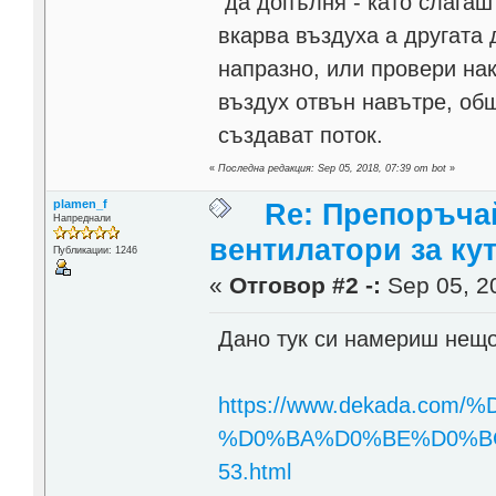
да допълня - като слагаш
вкарва въздуха а другата 
напразно, или провери нак
въздух отвън навътре, об
създават поток.
«
Последна редакция: Sep 05, 2018, 07:39 от bot
»
plamen_f
Re: Препоръча
Напреднали
вентилатори за ку
Публикации: 1246
«
Отговор #2 -:
Sep 05, 20
Дано тук си намериш нещо
https://www.dekada.co
%D0%BA%D0%BE%D0%BC
53.html