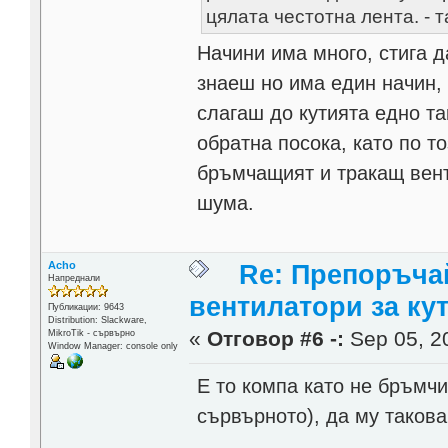
цялата честотна лента. - 
Начини има много, стига 
знаеш но има един начин, 
слагаш до кутията едно та
обратна посока, като по т
бръмчащият и тракащ вент
шума.
Acho
Re: Препоръча
Напреднали
вентилатори за ку
Публикации: 9643
Distribution: Slackware,
«
Отговор #6 -:
Sep 05, 20
MikroTik - сървърно
Window Manager: console only
Е то компа като не бръмчи
сървърното), да му таков