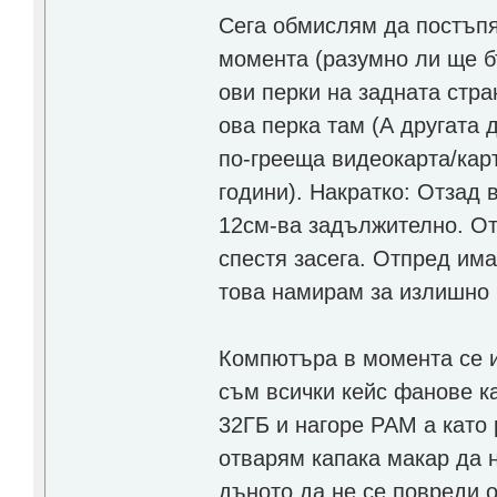
Сега обмислям да постъпя
момента (разумно ли ще б
ови перки на задната стр
ова перка там (А другата 
по-грееща видеокарта/кар
години). Накратко: Отзад 
12см-ва задължително. От
спестя засега. Отпред им
това намирам за излишно 
Компютъра в момента се и
съм всички кейс фанове к
32ГБ и нагоре РАМ а като
отварям капака макар да 
дъното да не се повреди о