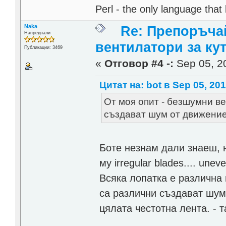
Perl - the only language that
Naka
Re: Препоръча
Напреднали
вентилатори за ку
Публикации: 3469
«
Отговор #4 -:
Sep 05, 20
Цитат на: bot в Sep 05, 201
От моя опит - безшумни в
създават шум от движение
Боте незнам дали знаеш, 
му irregular blades.... unev
Всяка лопатка е различна 
са различни създават шум
цялата честотна лента. - 