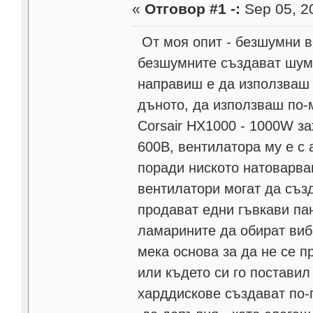
«
Отговор #1 -:
Sep 05, 20
От моя опит - безшумни в
безшумните създават шум 
направиш е да използваш 
дъното, да използваш по-
Corsair HX1000 - 1000W за
600В, вентилатора му е с 
поради ниското натоварва
вентилатори могат да създ
продават едни гъвкави пан
ламарините да обират виб
мека основа за да не се п
или където си го поставил
харддискове създават по-