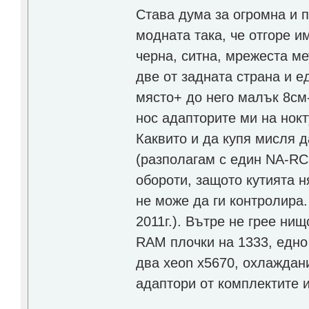
Става дума за огромна и п
модната така, че отгоре и
черна, ситна, мрежеста м
две от задната страна и е
място+ до него малък 8см
нос адапторите ми на нокт
Каквито и да купя мисля д
(разполагам с един NA-RC
обороти, защото кутията н
не може да ги контролира
2011г.). Вътре не грее н
RAM плочки на 1333, едно 
два xeon x5670, охлаждани
адаптори от комплектите и