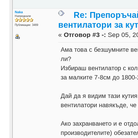
Naka
Re: Препоръча
Напреднали
вентилатори за ку
Публикации: 3469
«
Отговор #3 -:
Sep 05, 20
Ама това с безшумните ве
ли?
Избираш вентилатор с кол
за малките 7-8см до 1800-
Дай да я видим тази кутия
вентилатори навякъде, че 
Ако захранването и е отдо
производителите) обезате