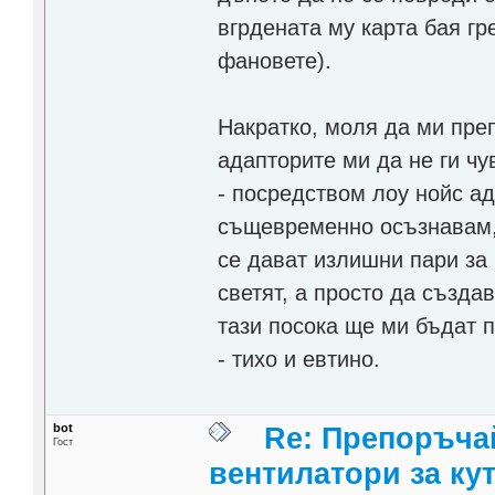
вгрдената му карта бая гр
фановете).
Накратко, моля да ми пре
адапторите ми да не ги ч
- посредством лоу нойс ад
същевременно осъзнавам, ч
се дават излишни пари за
светят, а просто да създа
тази посока ще ми бъдат 
- тихо и евтино.
bot
Re: Препоръча
Гост
вентилатори за ку