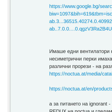
https://www.google.bg/sear
biw=1097&bih=619&tbm=is
ab.3...36515.40274.0.40992.
ab..7.0.0....0.qgzV3Ra2B4
Имаше едни вентилатори н
несиметрични перки имаха 
различни прорези - на раз
https://noctua.at/media/ca
https://noctua.at/en/product
а за питането на ignorant 
REDUX на noctua и гледам