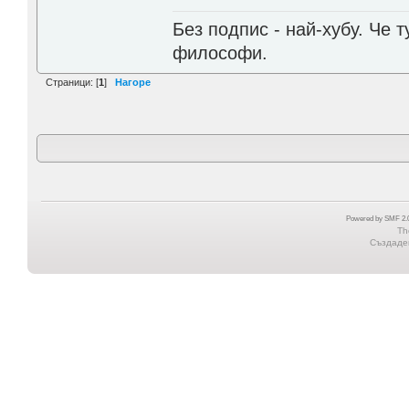
Без подпис - най-хубу. Че 
философи.
Страници: [
1
]
Нагоре
Powered by SMF 2.0
Th
Създаден