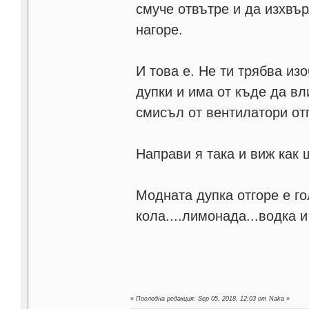
смуче отвътре и да изхвър
нагоре.
И това е. Не ти трябва из
дупки и има от къде да в
смисъл от вентилатори отп
Направи я така и виж как 
Модната дупка отгоре е г
кола....лимонада...водка 
«
Последна редакция: Sep 05, 2018, 12:03 от Naka
»