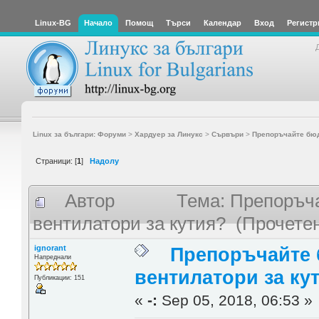
Linux-BG
Начало
Помощ
Търси
Календар
Вход
Регистр
Linux за българи: Форуми
>
Хардуер за Линукс
>
Сървъри
>
Препоръчайте бюд
Страници: [
1
]
Надолу
Автор
Тема: Препоръч
вентилатори за кутия? (Прочете
ignorant
Препоръчайте
Напреднали
вентилатори за ку
Публикации: 151
«
-:
Sep 05, 2018, 06:53 »