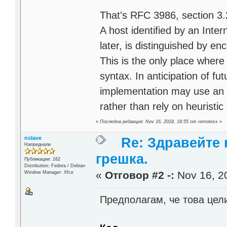
That's RFC 3986, section 3.
A host identified by an Inter
later, is distinguished by enc
This is the only place where
syntax. In anticipation of fu
implementation may use an op
rather than rely on heuristic
«
Последна редакция: Nov 16, 2018, 18:55 от remotexx
»
nslave
Re: Здравейте 
Напреднали
грешка.
Публикации: 162
Distribution: Fedora / Debian
«
Отговор #2 -:
Nov 16, 20
Window Manager: Xfce
Предполагам, че това цел