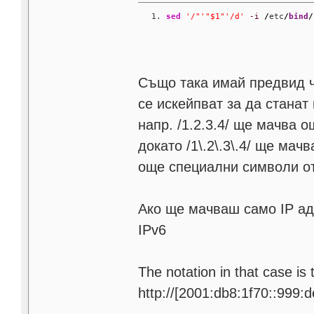
sed
'/"'
"$1"
'/d'
-i
/
etc
/
bind
/
Също така имай предвид че
се искейпват за да стана
напр. /1.2.3.4/ ще мачва о
докато /1\.2\.3\.4/ ще мачва
още специални символи от рег
Ако ще мачваш само IP адре
IPv6
The notation in that case is
http://[2001:db8:1f70::999: