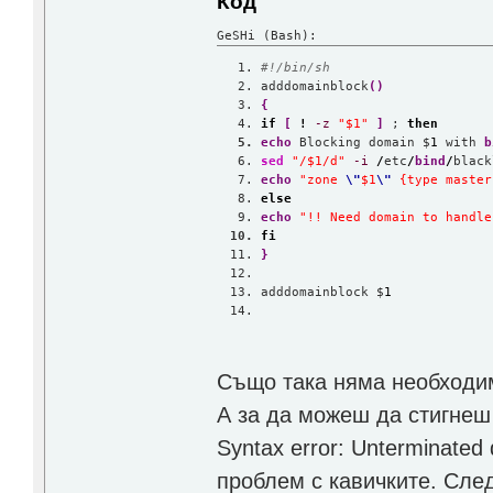
Код
GeSHi (Bash):
#!/bin/sh
adddomainblock
(
)
{
if
[
!
-z
"$1"
]
 ; 
then
echo
 Blocking domain $
1
 with 
b
sed
"/$1/d"
-i
/
etc
/
bind
/
black
echo
"zone 
\"
$1
\"
 {type master
else
echo
"!! Need domain to handle
fi
}
adddomainblock $
1
Също така няма необходим
А за да можеш да стигнеш 
Syntax error: Unterminated
проблем с кавичките. Сле