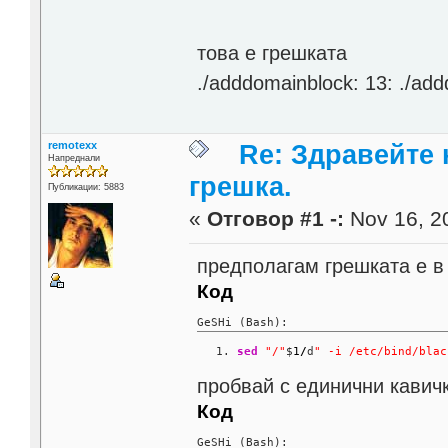
това е грешката
./adddomainblock: 13: ./add
remotexx
Re: Здравейте 
Напреднали
грешка.
Публикации: 5883
«
Отговор #1 -:
Nov 16, 20
предполагам грешката е в 
Код
GeSHi (Bash):
sed
"/"
$
1
/
d
" -i /etc/bind/blac
пробвай с единични кавич
Код
GeSHi (Bash):