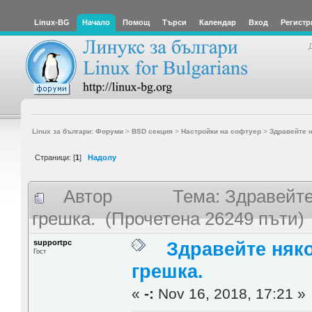
Linux-BG
Начало
Помощ
Търси
Календар
Вход
Регистр
Linux за българи: Форуми
>
BSD секция
>
Настройки на софтуер
>
Здравейте н
Страници: [
1
]
Надолу
Автор
Тема: Здравейте
грешка. (Прочетена 26249 пъти)
supportpc
Здравейте няко
Гост
грешка.
«
-:
Nov 16, 2018, 17:21 »