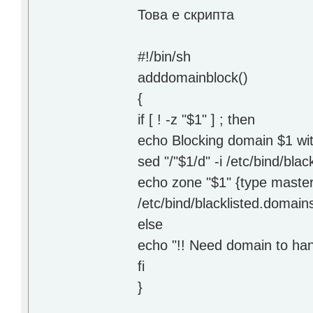
Това е скрипта
#!/bin/sh
adddomainblock()
{
if [ ! -z "$1" ] ; then
echo Blocking domain $1 wit
sed "/"$1/d" -i /etc/bind/bla
echo zone "$1" {type master; 
/etc/bind/blacklisted.domain
else
echo "!! Need domain to han
fi
}