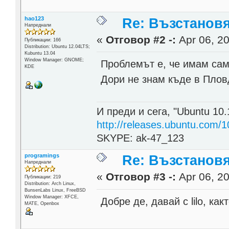
hao123
Re: Възстанов
Напреднали
«
Отговор #2 -:
Apr 06, 20
Публикации: 166
Distribution: Ubuntu 12.04LTS;
Kubuntu 13.04
Window Manager: GNOME;
Проблемът е, че имам само
KDE
Дори не знам къде в Плов
И преди и сега, "Ubuntu 10.
http://releases.ubuntu.com/1
SKYPE: ak-47_123
programings
Re: Възстанов
Напреднали
«
Отговор #3 -:
Apr 06, 20
Публикации: 219
Distribution: Arch Linux,
BunsenLabs Linux, FreeBSD
Window Manager: XFCE,
Добре де, давай с lilo, ка
MATE, Openbox