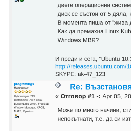
двете операционни системи
диск се състои от 5 дяла,
В момента пиша от "жива д
Как да премахна Linux Kub
Windows MBR?
И преди и сега, "Ubuntu 10.
http://releases.ubuntu.com/1
SKYPE: ak-47_123
programings
Re: Възстанов
Напреднали
«
Отговор #1 -:
Apr 05, 20
Публикации: 219
Distribution: Arch Linux,
BunsenLabs Linux, FreeBSD
Window Manager: XFCE,
Може по много начини, стиг
MATE, Openbox
непокътнати, т.е. да си и