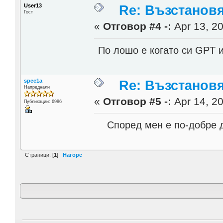
User13
Re: Възстанов
Гост
«
Отговор #4 -:
Apr 13, 20
По лошо е когато си GPT 
spec1a
Re: Възстанов
Напреднали
«
Отговор #5 -:
Apr 14, 20
Публикации: 6986
Според мен е по-дoбре да
Страници: [
1
]
Нагоре