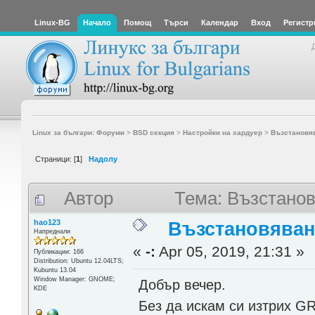
Linux-BG
Начало
Помощ
Търси
Календар
Вход
Регистр
Linux за българи: Форуми
>
BSD секция
>
Настройки на хардуер
>
Възстановя
Страници: [
1
]
Надолу
Автор
Тема: Възстано
hao123
Възстановяван
Напреднали
«
-:
Apr 05, 2019, 21:31 »
Публикации: 166
Distribution: Ubuntu 12.04LTS;
Kubuntu 13.04
Window Manager: GNOME;
Добър вечер.
KDE
Без да искам си изтрих G