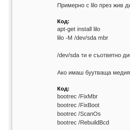
Примерно с lilo през жив д
Код:
apt-get install lilo
lilo -M /dev/sda mbr
/dev/sda ти е съответно д
Ако имаш буутваща медия с
Код:
bootrec /FixMbr
bootrec /FixBoot
bootrec /ScanOs
bootrec /RebuildBcd