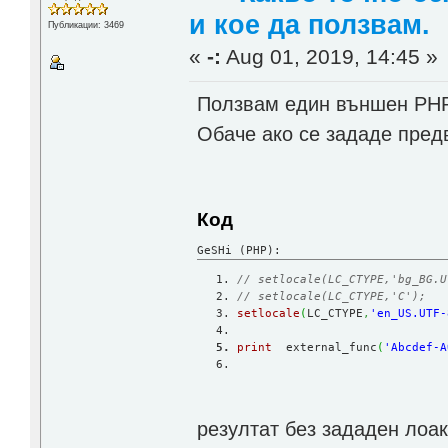
и кое да ползвам.
Публикации: 3469
«
-:
Aug 01, 2019, 14:45 »
Ползвам един външен PHP 
Обаче ако се зададе предв
Код
GeSHi (PHP):
// setlocale(LC_CTYPE,'bg_BG.U
// setlocale(LC_CTYPE,'C');
setlocale
(
LC_CTYPE
,
'en_US.UTF-
print
  external_func
(
'Abcdef-А
резултат без зададен лоак