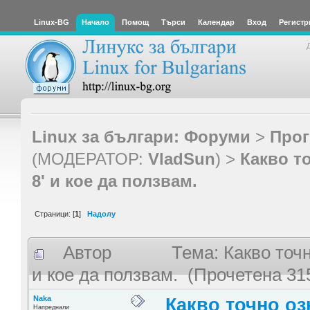
Linux-BG
Начало
Помощ
Търси
Календар
Вход
Регистр
Linux за българи: Форуми
>
Прог
(МОДЕРАТОР:
VladSun
) >
Какво то
8' и кое да ползвам.
Страници: [
1
]
Надолу
Автор
Тема: Какво точн
и кое да ползвам. (Прочетена 31
Naka
Какво точно оз
Напреднали