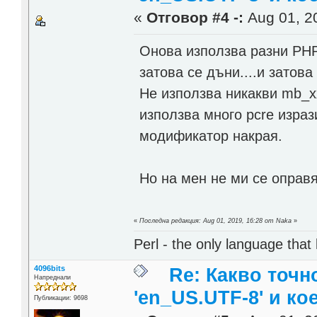
«
Отговор #4 -:
Aug 01, 20
Онова използва разни PHP 
затова се дъни....и затова
Не използва никакви mb_x
използва много pcre изрази,
модификатор накрая.
Но на мен не ми се оправ
«
Последна редакция: Aug 01, 2019, 16:28 от Naka
»
Perl - the only language that
4096bits
Re: Какво точн
Напреднали
'en_US.UTF-8' и ко
Публикации: 9698