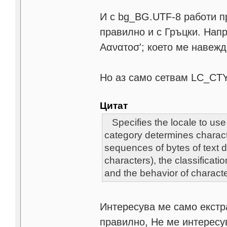
И с bg_BG.UTF-8 работи п
правилно и с Гръцки. Напр
Αανατοσ'; което ме навежд
Но аз само сетвам LC_CTY
Цитат
Specifies the locale to u
category determines characte
sequences of bytes of text d
characters), the classificati
and the behavior of characte
Интересува ме само екстра
правилно, Не ме интересу