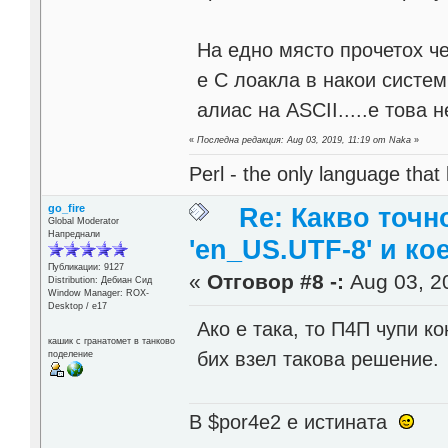
На едно място прочетох че
е C лоакла в накои систем
алиас на ASCII.....е това 
«
Последна редакция: Aug 03, 2019, 11:19 от Naka
»
Perl - the only language that
go_fire
Re: Какво точн
Global Moderator
Напреднали
'en_US.UTF-8' и ко
Публикации: 9127
«
Отговор #8 -:
Aug 03, 20
Distribution: Дебиан Сид
Window Manager: ROX-
Desktop / е17
Ако е така, то П4П чупи ко
кашик с гранатомет в танково
бих взел такова решение.
поделение
В $por4e2 e истината