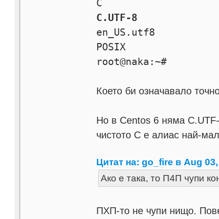
C
C.UTF-8
en_US.utf8
POSIX
root@naka:~#
Което би означавало точно
Но в Centos 6 няма C.UTF-
чистото С е алиас най-ма
Цитат на: go_fire в Aug 03,
Ако е така, то П4П чупи к
ПХП-то не чупи нищо. Пов