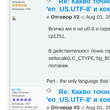
Re: Какво точн
Напреднали
'en_US.UTF-8' и ко
Публикации: 3469
«
Отговор #2 -:
Aug 01, 20
Всичко ми е на utf-8 и скр
cp1251.
В действителност точно г
setlocale(LC_CTYPE,'bg_BG.
ползвам.
Perl - the only language that
go_fire
Re: Какво точн
Global Moderator
Напреднали
'en_US.UTF-8' и ко
Публикации: 9127
«
Отговор #3 -:
Aug 01, 20
Distribution: Дебиан Сид