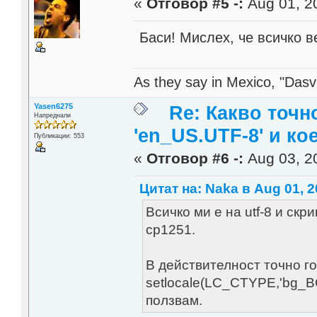
«
Отговор #5 -:
Aug 01, 20
Баси! Мислех, че всичко в
As they say in Mexico, "Dasvi
Yasen6275
Re: Какво точн
Напреднали
'en_US.UTF-8' и ко
Публикации: 553
«
Отговор #6 -:
Aug 03, 20
Цитат на: Naka в Aug 01, 2
Всичко ми е на utf-8 и скр
cp1251.
В действителност точно г
setlocale(LC_CTYPE,'bg_BG.
ползвам.