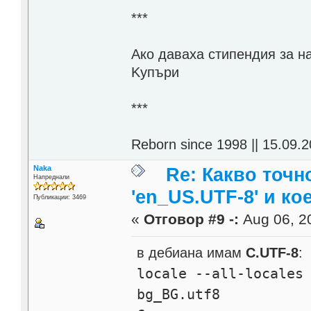
***
Aко даваха стипендия за н
Kупъри
***
Reborn since 1998 || 15.09.2
Naka
Re: Какво точн
Напреднали
'en_US.UTF-8' и ко
Публикации: 3469
«
Отговор #9 -:
Aug 06, 20
в дебиана имам
C.UTF-8
:
locale --all-locales
bg_BG.utf8