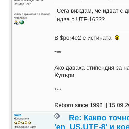
Window Manager: ROX-
Desktop / е17
Сега виждам, че идват с д
кашик с гранатомет в танково
идва с UTF-16???
поделение
В $por4e2 e истината
***
Aко даваха стипендия за н
Kупъри
***
Reborn since 1998 || 15.09.2
Naka
Re: Какво точн
Напреднали
'en_US.UTF-8' и ко
Публикации: 3469