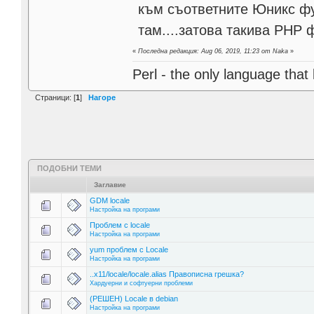
към съответните Юникс фун
там....затова такива PHP 
«
Последна редакция: Aug 06, 2019, 11:23 от Naka
»
Perl - the only language that
Страници: [
1
]
Нагоре
ПОДОБНИ ТЕМИ
Заглавие
GDM locale
Настройка на програми
Проблем с locale
Настройка на програми
yum проблем с Locale
Настройка на програми
..x11/locale/locale.alias Правописна грешка?
Хардуерни и софтуерни проблеми
(РЕШЕН) Locale в debian
Настройка на програми