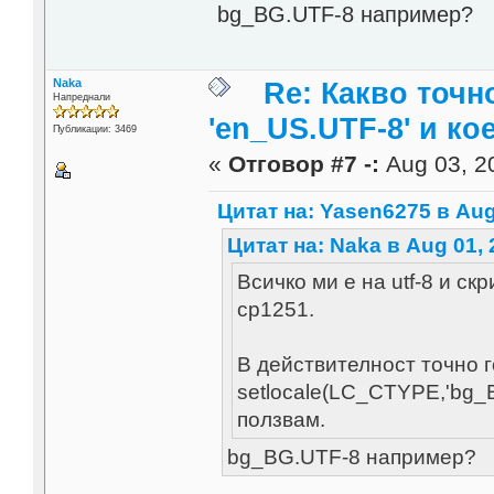
bg_BG.UTF-8 например?
Naka
Re: Какво точн
Напреднали
'en_US.UTF-8' и ко
Публикации: 3469
«
Отговор #7 -:
Aug 03, 20
Цитат на: Yasen6275 в Aug 
Цитат на: Naka в Aug 01, 
Всичко ми е на utf-8 и ск
cp1251.
В действителност точно 
setlocale(LC_CTYPE,'bg_BG
ползвам.
bg_BG.UTF-8 например?