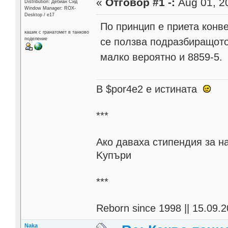
«
Отговор #1 -:
Aug 01, 20
Distribution: Дебиан Сид
Window Manager: ROX-
Desktop / е17
По принцип е приета конве
кашик с гранатомет в танково
се ползва подразбиращото
поделение
малко вероятно и 8859-5.
В $por4e2 e истината
***
Aко даваха стипендия за н
Kупъри
***
Reborn since 1998 || 15.09.2
Naka