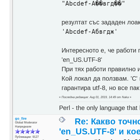
"Abcdef-А��вгд��"
резултат със зададен лоа
'Abcdef-Абвгдж'
Интересното е, че работи п
'en_US.UTF-8'
При тях работи правилно и
Кой локал да ползвам. 'C'
гарантира utf-8, но все п
«
Последна редакция: Aug 01, 2019, 14:49 от Naka
»
Perl - the only language that
go_fire
Re: Какво точн
Global Moderator
Напреднали
'en_US.UTF-8' и ко
Публикации: 9127