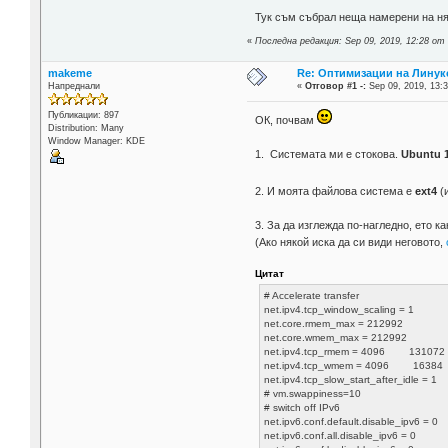
Тук съм събрал неща намерени на ня
«
Последна редакция: Sep 09, 2019, 12:28 от 
makeme
Re: Оптимизации на Линук
Напреднали
«
Отговор #1 -:
Sep 09, 2019, 13:3
Публикации: 897
ОК, почвам
Distribution: Many
Window Manager: KDE
1. Системата ми е стокова.
Ubuntu 1
2. И моята файлова система е
ext4
(и
3. За да изглежда по-нагледно, ето к
(Ако някой иска да си види неговото,
Цитат
# Accelerate transfer
net.ipv4.tcp_window_scaling = 1
net.core.rmem_max = 212992
net.core.wmem_max = 212992
net.ipv4.tcp_rmem = 4096 131072
net.ipv4.tcp_wmem = 4096 16384
net.ipv4.tcp_slow_start_after_idle = 1
# vm.swappiness=10
# switch off IPv6
net.ipv6.conf.default.disable_ipv6 = 0
net.ipv6.conf.all.disable_ipv6 = 0