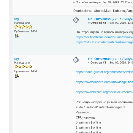
«
Последна редакция: Sep 09, 2019, 13:35 о
Distributions: UbuntuMate; Kubuntu; Alma
ray
Re: Оптимизации на Линук
Напреднали
«
Отговор #2 -:
Sep 09, 2019, 13:3
Публикации: 1464
На страницата на liquorix намерих ед
https://techpatterns.com/forums/about2
https://github.com/damentz/smt-manag
ray
Re: Оптимизации на Линук
Напреднали
«
Отговор #3 -:
Sep 09, 2019, 14:0
Публикации: 1464
https://docs.gluster.org/en/latest/Ad
https://www.codero.com/knowledge-bas
https://www.kernel.org/doc/Documentati
PS: нещо интересно (и май неочаква
sudo /usr/local/bin/smt-manager.pl
Password:
CPU topology:
0: primary | offline
1: primary | online
2: primary | online