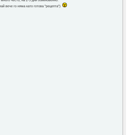
 много често, на 2-3 дни обикновенно.
 май вече го няма като готова "рецепта")