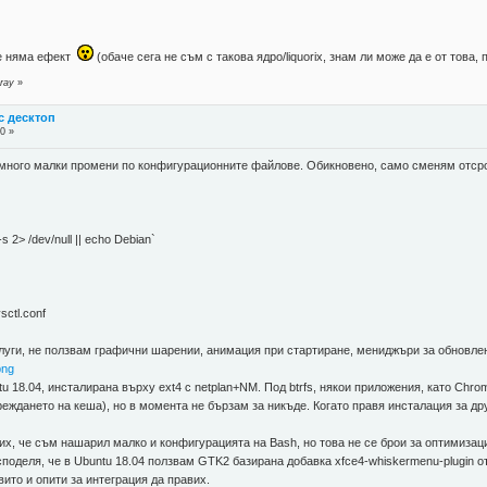
не няма ефект
(обаче сега не съм с такова ядро/liquorix, знам ли може да е от това,
ray
»
с десктоп
0 »
 много малки промени по конфигурационните файлове. Обикновено, само сменям отсро
2> /dev/null || echo Debian`
"
sctl.conf
луги, не ползвам графични шарении, анимация при стартиране, мениджъри за обновлен
png
u 18.04, инсталирана върху ext4 с netplan+NM. Под btrfs, някои приложения, като Chr
еждането на кеша), но в момента не бързам за никъде. Когато правя инсталация за друг
тих, че съм нашарил малко и конфигурацията на Bash, но това не се брои за оптимизац
споделя, че в Ubuntu 18.04 ползвам GTK2 базирана добавка xfce4-whiskermenu-plugin от
вито и опити за интеграция да правих.