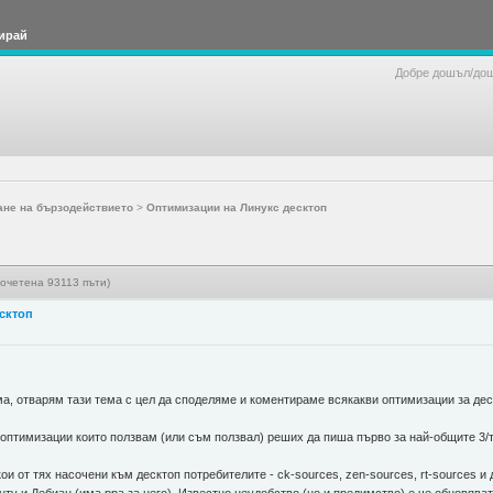
ирай
Добре дошъл/до
ане на бързодействието
>
Оптимизации на Линукс десктоп
очетена 93113 пъти)
сктоп
ма, отварям тази тема с цел да споделяме и коментираме всякакви оптимизации за дес
оптимизации които ползвам (или съм ползвал) реших да пиша първо за най-общите 3/
и от тях насочени към десктоп потребителите - ck-sources, zen-sources, rt-sources и 