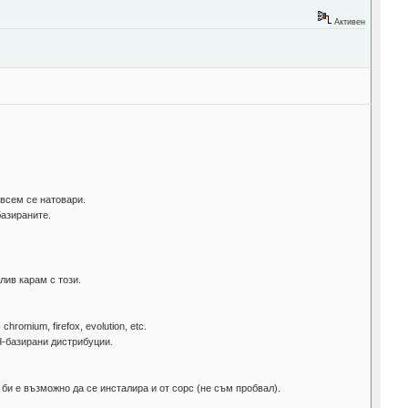
Активен
ъвсем се натовари.
базираните.
лив карам с този.
omium, firefox, evolution, etc.
РЧ-базирани дистрибуции.
 би е възможно да се инсталира и от сорс (не съм пробвал).