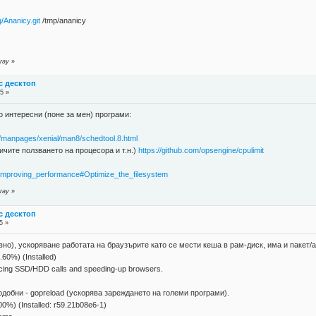
/Ananicy.git
/tmp/ananicy
ray
»
с десктоп
5 »
 интересни (поне за мен) програми:
/manpages/xenial/man8/schedtool.8.html
аничите ползването на процесора и т.н.)
https://github.com/opsengine/cpulimit
hp/Improving_performance#Optimize_the_filesystem
ray
»
с десктоп
5 »
но), ускоряване работата на браузърите като се мести кеша в рам-диск, има и пакет/au
.60%) (Installed)
cing SSD/HDD calls and speeding-up browsers.
добни - gopreload (ускорява зареждането на големи програми).
00%) (Installed: r59.21b08e6-1)