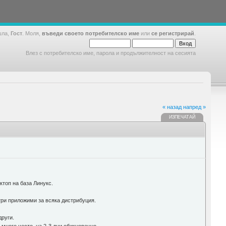
шла,
Гост
. Моля,
въведи своето потребителско име
или
се регистрирай
.
Влез с потребителско име, парола и продължителност на сесията
« назад
напред »
ИЗПЕЧАТАЙ
ктоп на база Линукс.
три приложими за всяка дистрибуция.
други.