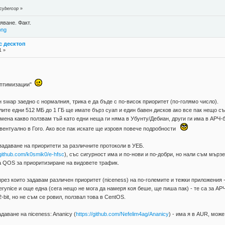
 cybercop
»
яване. Факт.
png
с десктоп
1 »
оптимизации"
 swap заедно с нормалния, трика е да бъде с по-висок приоритет (по-голямо число).
лите едни 512 МБ до 1 ГБ ще имате бърз суап и един бавен дисков ако все пак нещо с
ена какво ползвам тъй като едни неща ги няма в Убунту/Дебиан, други ги има в АРЧ-
евентуално в Гого. Ако все пак искате ще изровя повече подробности
задаване на приоритети за различните протоколи в УЕБ.
/github.com/k0smik0/e-hfsc
), със сигурност има и по-нови и по-добри, но нали съм мързе
ва QOS за приоритизиране на видовете трафик.
рез които задавам различен приоритет (niceness) на по-големите и тежки приложения - chr
erynice и още една (сега нещо не мога да намеря коя беше, ще пиша пак) - те са за А
-bit, но не съм се ровил, ползвал това в CentOS.
даване на niceness: Ananicy (
https://github.com/Nefelim4ag/Ananicy
) - има я в AUR, може