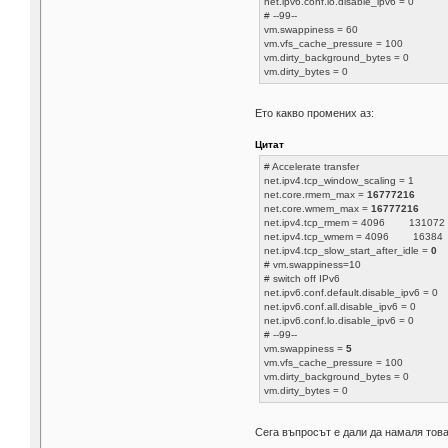
net.ipv6.conf.lo.disable_ipv6 = 0
# --99--
vm.swappiness = 60
vm.vfs_cache_pressure = 100
vm.dirty_background_bytes = 0
vm.dirty_bytes = 0
Ето какво промених аз:
Цитат
# Accelerate transfer
net.ipv4.tcp_window_scaling = 1
net.core.rmem_max =
16777216
net.core.wmem_max =
16777216
net.ipv4.tcp_rmem = 4096 13107
net.ipv4.tcp_wmem = 4096 1638
net.ipv4.tcp_slow_start_after_idle =
0
# vm.swappiness=10
# switch off IPv6
net.ipv6.conf.default.disable_ipv6 = 0
net.ipv6.conf.all.disable_ipv6 = 0
net.ipv6.conf.lo.disable_ipv6 = 0
# --99--
vm.swappiness =
5
vm.vfs_cache_pressure = 100
vm.dirty_background_bytes = 0
vm.dirty_bytes = 0
Сега въпросът е дали да намаля тов