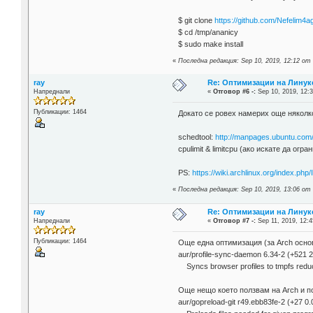
$ git clone
https://github.com/Nefelim4ag
$ cd /tmp/ananicy
$ sudo make install
«
Последна редакция: Sep 10, 2019, 12:12 от 
ray
Re: Оптимизации на Линук
Напреднали
«
Отговор #6 -:
Sep 10, 2019, 12:3
Публикации: 1464
Докато се ровех намерих още няколко
schedtool:
http://manpages.ubuntu.com
cpulimit & limitcpu (ако искате да огр
PS:
https://wiki.archlinux.org/index.p
«
Последна редакция: Sep 10, 2019, 13:06 от 
ray
Re: Оптимизации на Линук
Напреднали
«
Отговор #7 -:
Sep 11, 2019, 12:4
Публикации: 1464
Още една оптимизация (за Arch основ
aur/profile-sync-daemon 6.34-2 (+521 2
Syncs browser profiles to tmpfs redu
Още нещо което ползвам на Arch и по
aur/gopreload-git r49.ebb83fe-2 (+27 0.