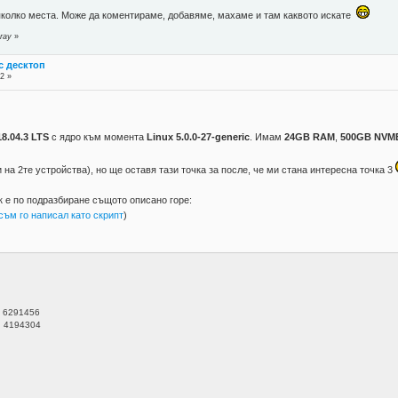
колко места. Може да коментираме, добавяме, махаме и там каквото искате
ray
»
с десктоп
2 »
8.04.3 LTS
с ядро към момента
Linux 5.0.0-27-generic
. Имам
24GB RAM
,
500GB NVM
 на 2те устройства), но ще оставя тази точка за после, че ми стана интересна точка 3
ак е по подразбиране същото описано горе:
съм го написал като скрипт
)
 6291456
 4194304