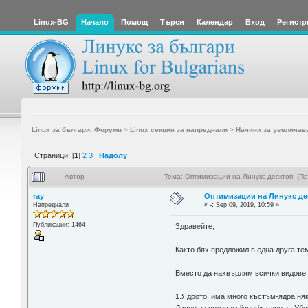
Linux-BG
Начало
Помощ
Търси
Календар
Вход
Регистр
Linux за българи: Форуми
>
Linux секция за напреднали
>
Начини за увеличав
Страници: [
1
]
2
3
Надолу
Автор
Тема: Оптимизации на Линукс десктоп (Пр
ray
Оптимизации на Линукс де
Напреднали
«
-:
Sep 09, 2019, 10:59 »
Публикации: 1464
Здравейте,
Както бях предложил в една друга те
Вместо да нахвърлям всички видове 
1.Ядрото, има много къстъм-ядра няко