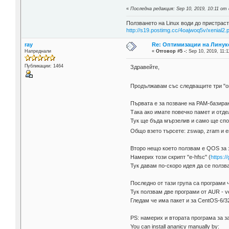
«
Последна редакция: Sep 10, 2019, 10:11 от
Ползването на Linux води до пристраст
http://s19.postimg.cc/4oajwoq5v/xenial2.
ray
Re: Оптимизации на Линук
Напреднали
«
Отговор #5 -:
Sep 10, 2019, 11:1
Публикации: 1464
Здравейте,
Продължавам със следващите три "
Първата е за позване на РАМ-базиран
Така ако имате повечко памет и отде
Тук ще бъда мързелив и само ще спом
Общо взето търсете: zswap, zram и 
Второ нещо което ползвам е QOS за 
Намерих този скрипт "e-hfsc" (
https:/
Тук давам по-скоро идея да се полз
Последно от тази група са програми ч
Тук ползвам две програми от AUR - v
Гледам че има пакет и за CentOS-6/32
PS: намерих и втората програма за за
You can install ananicy manually by: