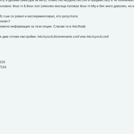
унту и Дебиан (има ppa за него). Известно неудобство (но и предимство) е че обновяват
овно: linux-rt & linux-zen (няколко месеца ползвах linux-rt-bfq и бях мнго доволен, но
4) съм се ровил и експериментирал, ето резултата:
commit=7
овече информация за тези опции. Слагам ги в /etc/fstab
 дам готови настройки: /etc/sysctl.d/somename.conf или /etc/sysctl.conf
7216
7216