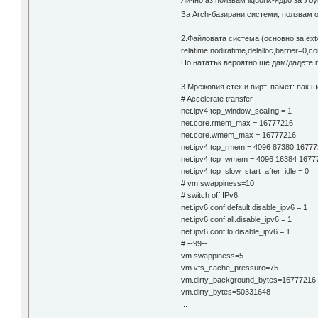
Лично аз ползвам liquorix-ядро за Уб
За Arch-базирани системи, ползвам осн
2.Файловата система (основно за ext
relatime,nodiratime,delalloc,barrier=0,
По нататък вероятно ще дам/дадете п
3.Мрежовия стек и вирт. памет: пак ще
# Accelerate transfer
net.ipv4.tcp_window_scaling = 1
net.core.rmem_max = 16777216
net.core.wmem_max = 16777216
net.ipv4.tcp_rmem = 4096 87380 1677
net.ipv4.tcp_wmem = 4096 16384 1677
net.ipv4.tcp_slow_start_after_idle = 0
# vm.swappiness=10
# switch off IPv6
net.ipv6.conf.default.disable_ipv6 = 1
net.ipv6.conf.all.disable_ipv6 = 1
net.ipv6.conf.lo.disable_ipv6 = 1
# --99--
vm.swappiness=5
vm.vfs_cache_pressure=75
vm.dirty_background_bytes=16777216
vm.dirty_bytes=50331648
...