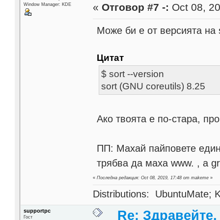
«
Отговор #7 -:
Oct 08, 20
Window Manager: KDE
Може би е от версията на s
Цитат
$ sort --version
sort (GNU coreutils) 8.25
Ако твоята е по-стара, пр
ПП: Махай пайповете един 
трябва да маха www. , а g
«
Последна редакция: Oct 08, 2019, 17:48 от makeme
»
Distributions: UbuntuMate; K
supportpc
Re: Здравейте,
Гост