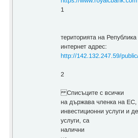
https://www.royalcbank.com
1
територията на Република
интернет адрес:
http://142.132.247.59/public
2
Списъците с всички
на държава членка на ЕС,
инвестиционни услуги и де
услуги, са
налични