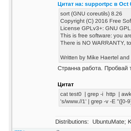
Цитат на: supportpc в Oct 
sort (GNU coreutils) 8.26
Copyright (C) 2016 Free Sof
License GPLv3+: GNU GPL ver
This is free software: you ar
There is NO WARRANTY, to t
Written by Mike Haertel and
Странна работа. Пробвай то
Цитат
cat test0 | grep -i http | awk -
's/www.//1' | grep -v -E "([0-9]
Distributions: UbuntuMate; K