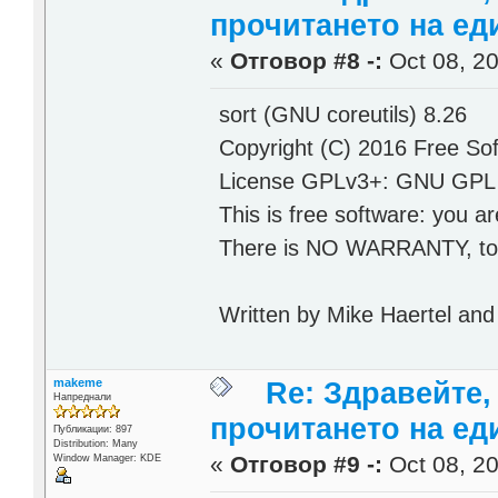
прочитането на ед
«
Отговор #8 -:
Oct 08, 20
sort (GNU coreutils) 8.26
Copyright (C) 2016 Free Sof
License GPLv3+: GNU GPL ver
This is free software: you ar
There is NO WARRANTY, to t
Written by Mike Haertel and
makeme
Re: Здравейте,
Напреднали
прочитането на ед
Публикации: 897
Distribution: Many
«
Отговор #9 -:
Oct 08, 20
Window Manager: KDE