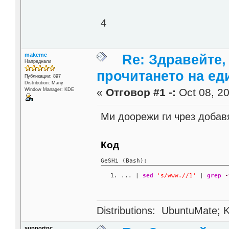
4
makeme
Re: Здравейте,
Напреднали
прочитането на ед
Публикации: 897
Distribution: Many
«
Отговор #1 -:
Oct 08, 20
Window Manager: KDE
Ми доорежи ги чрез добав
Код
GeSHi (Bash):
... | 
sed
's/www.//1'
 | 
grep
-
Distributions: UbuntuMate; K
supportpc