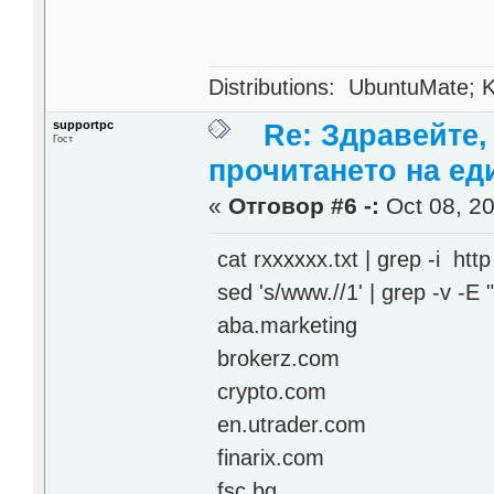
Distributions: UbuntuMate; K
supportpc
Re: Здравейте,
Гост
прочитането на ед
«
Отговор #6 -:
Oct 08, 20
cat rxxxxxx.txt | grep -i http 
sed 's/www.//1' | grep -v -E "(
aba.marketing
brokerz.com
crypto.com
en.utrader.com
finarix.com
fsc.bg