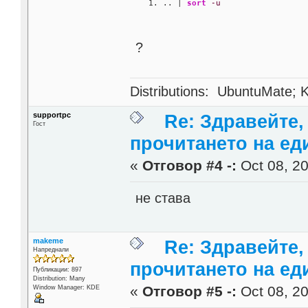
.. | 
sort
-u
?
Distributions: UbuntuMate; K
supportpc
Re: Здравейте,
Гост
прочитането на ед
«
Отговор #4 -:
Oct 08, 20
не става
makeme
Re: Здравейте,
Напреднали
прочитането на ед
Публикации: 897
Distribution: Many
«
Отговор #5 -:
Oct 08, 20
Window Manager: KDE