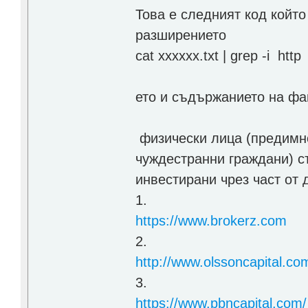
Това е следният код койт
разширението
cat xxxxxx.txt | grep -i http |
ето и съдържанието на ф
физически лица (предимн
чуждестранни граждани) с
инвестирани чрез част от
1.
https://www.brokerz.com
2.
http://www.olssoncapital.co
3.
https://www.pbncapital.com/