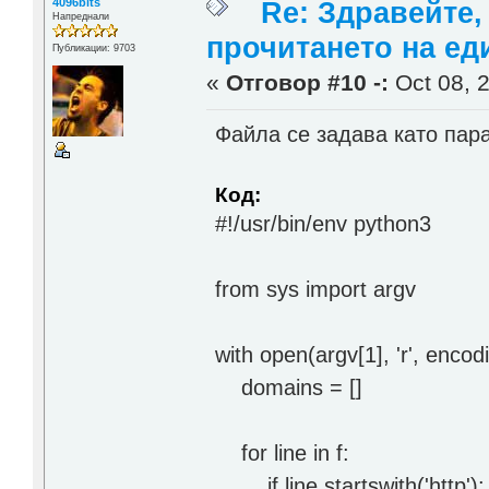
4096bits
Re: Здравейте,
Напреднали
прочитането на ед
Публикации: 9703
«
Отговор #10 -:
Oct 08, 2
Файла се задава като пар
Код:
#!/usr/bin/env python3
from sys import argv
with open(argv[1], 'r', encodi
domains = []
for line in f:
if line.startswith('http'):