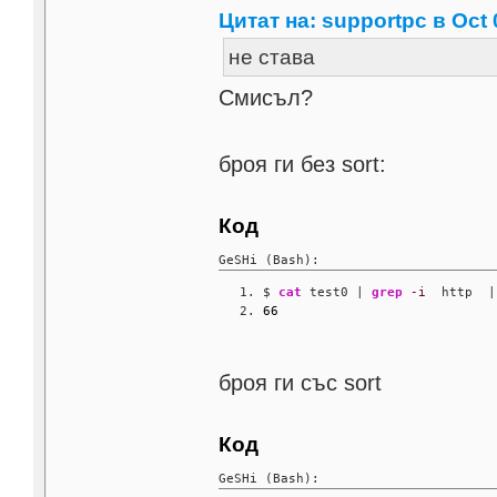
Цитат на: supportpc в Oct 
не става
Смисъл?
броя ги без sort:
Код
GeSHi (Bash):
$ 
cat
 test0 | 
grep
-i
  http  |
66
броя ги със sort
Код
GeSHi (Bash):