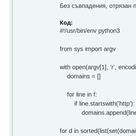
Без съвпадения, отрязан п
Код:
#!/usr/bin/env python3
from sys import argv
with open(argv[1], 'r', encodi
domains = []
for line in f:
if line.startswith('http'):
domains.append(line.strip().
for d in sorted(list(set(domai