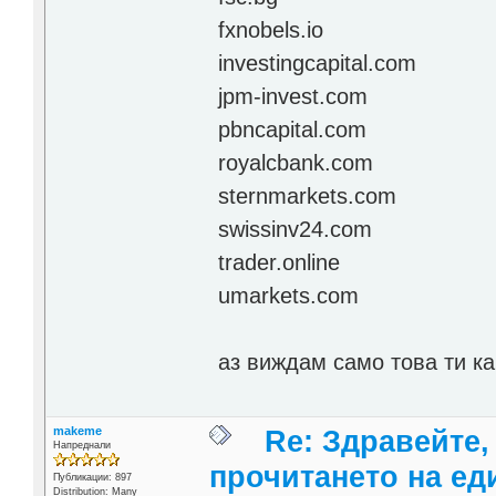
fxnobels.io
investingcapital.com
jpm-invest.com
pbncapital.com
royalcbank.com
sternmarkets.com
swissinv24.com
trader.online
umarkets.com
аз виждам само това ти ка
makeme
Re: Здравейте,
Напреднали
прочитането на ед
Публикации: 897
Distribution: Many