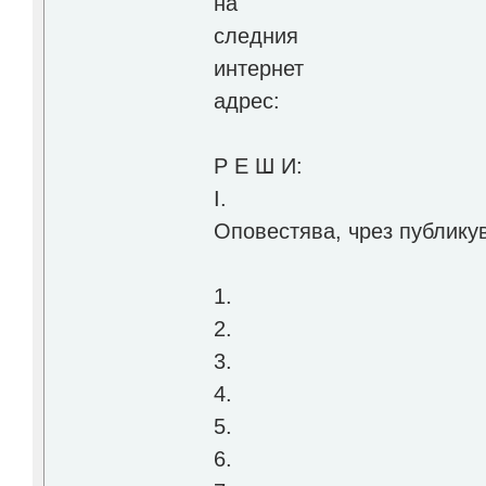
на
следния
интернет
адрес:
Р Е Ш И:
I.
Оповестява, чрез публику
1.
2.
3.
4.
5.
6.