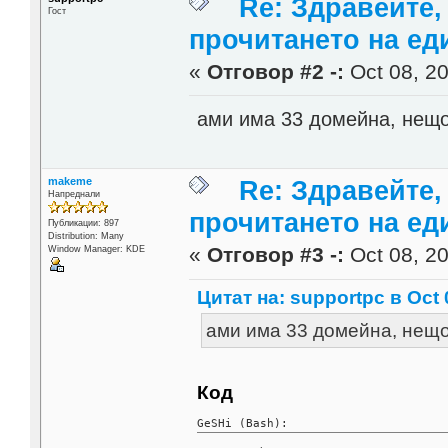
Re: Здравейте,
Гост
прочитането на ед
«
Отговор #2 -:
Oct 08, 20
ами има 33 домейна, нещо
makeme
Re: Здравейте,
Напреднали
прочитането на ед
Публикации: 897
Distribution: Many
«
Отговор #3 -:
Oct 08, 20
Window Manager: KDE
Цитат на: supportpc в Oct 
ами има 33 домейна, нещо
Код
GeSHi (Bash):