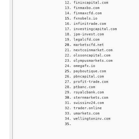
finixcapital.com
finmaxbo.com
finmaxcfd.com
fxnobels.io
infinitrade.com
investingcapital.com
jpm-invest.com
legalcfd.com
marketscfd.net
nextcoinmarket.com
olssoncapital.com
olympusmarkets.com
omegafx.io
payboutique.com
pbncapital.com
profit-trade.com
ptbanc.com
royalcbank.com
sternmarkets.com
swissinv24.com
trader.online
umarkets.com
wellingtoninv.com