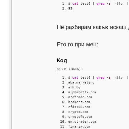
$ 
cat
 test0 | 
grep
-i
  http  |
33
Не разбирам какъв искаш 
Ето го при мен:
Код
GeSHi (Bash):
$ 
cat
 test0 | 
grep
-i
  http  |
aba.marketing
afh.bg
alphabetfx.com
arotrade.com
brokerz.com
cfds100.com
crypto.com
cryptofg.com
en.utrader.com
finarix.com