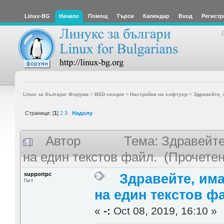
Linux-BG
Начало
Помощ
Търси
Календар
Вход
Регистр
Linux за българи: Форуми
>
BSD секция
>
Настройки на софтуер
>
Здравейте, 
Страници: [
1
]
2
3
Надолу
Автор
Тема: Здравейте
на един текстов файл. (Прочетен
supportpc
Здравейте, им
Гост
на един текстов ф
«
-:
Oct 08, 2019, 16:10 »