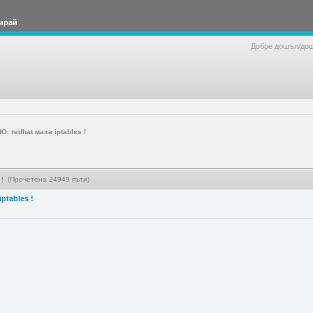
ирай
Добре дошъл/до
 redhat маха iptables !
 ! (Прочетена 24949 пъти)
ptables !