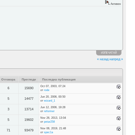
Активен
ИЗПЕЧАТАЙ
« назад
напред »
Отговора
Прегледи
Последна публикация
Oct 07, 2003, 07:24
6
15690
от
rode
Jun 20, 2006, 00:50
5
14477
от
wizard_1
Jun 12, 2006, 19:28
3
13714
от
reformer
Nov 26, 2013, 13:04
5
19602
от
petar258
Nov 06, 2019, 21:48
71
93479
от
spec1a