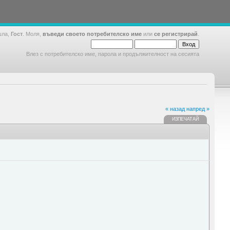
шла,
Гост
. Моля,
въведи своето потребителско име
или
се регистрирай
.
Влез с потребителско име, парола и продължителност на сесията
« назад
напред »
ИЗПЕЧАТАЙ