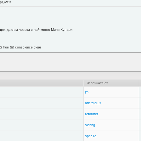
go_fire
»
 щях да съм човека с най-много Mини Kупъри
М$ free && conscience clear
Започната от
jm
aristotel19
reformer
sianbg
spec1a