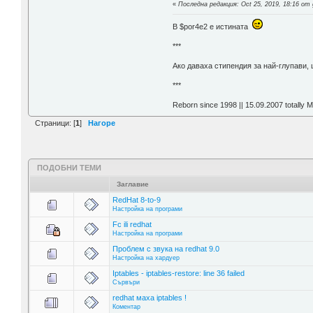
«
Последна редакция: Oct 25, 2019, 18:16 от 
В $por4e2 e истината
***
Aко даваха стипендия за най-глупави,
***
Reborn since 1998 || 15.09.2007 totally 
Страници: [
1
]
Нагоре
ПОДОБНИ ТЕМИ
Заглавие
RedHat 8-to-9
Настройка на програми
Fc ili redhat
Настройка на програми
Проблем с звука на redhat 9.0
Настройка на хардуер
Iptables - iptables-restore: line 36 failed
Сървъри
redhat маха iptables !
Коментар