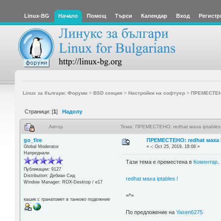
Linux-BG
Начало
Помощ
Търси
Календар
Вход
Регистр
Linux за българи: Форуми
>
BSD секция
>
Настройки на софтуер
>
ПРЕМЕСТЕНО:
Страници: [
1
]
Надолу
Автор
Тема: ПРЕМЕСТЕНО: redhat маха iptables
go_fire
ПРЕМЕСТЕНО: redhat маха i
Global Moderator
«
-:
Oct 25, 2019, 18:08 »
Напреднали
Тази тема е преместена в
Коментар
.
Публикации: 9127
Distribution: Дебиан Сид
redhat маха iptables !
Window Manager: ROX-Desktop / е17
=*=
кашик с гранатомет в танково поделение
По предложение на
Yasen6275