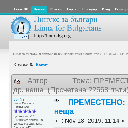
Linux-BG
Начало
Помощ
Търси
Календар
Вход
Регистр
Linux за българи: Форуми
>
Нетехнически теми
>
Коментар
>
ПРЕМЕСТЕНО: Пет
Страници: [
1
]
Надолу
Автор
Тема: ПРЕМЕСТЕ
др. неща (Прочетена 22568 пъти
go_fire
ПРЕМЕСТЕНО: Пе
Global Moderator
Напреднали
неща
Публикации: 9127
«
-:
Nov 18, 2019, 11:14 »
Distribution: Дебиан Сид
Window Manager: ROX-
Desktop / е17