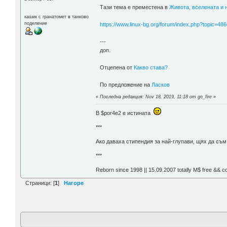
Тази тема е преместена в
Живота, вселената и 
кашик с гранатомет в танково
поделение
https://www.linux-bg.org/forum/index.php?topic=48
---
доп.
Отцепена от
Какво става?
По предложение на
Ласков
«
Последна редакция: Nov 18, 2019, 11:18 от go_fire
»
В $por4e2 e истината
***
Aко даваха стипендия за най-глупави, щях да съ
***
Reborn since 1998 || 15.09.2007 totally М$ free && c
Страници: [
1
]
Нагоре