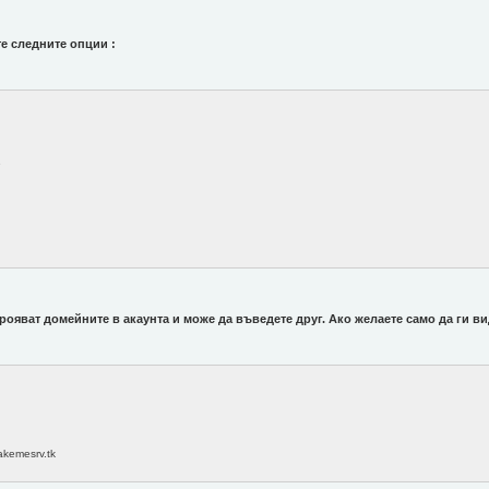
те следните опции :
e
брояват домейните в акаунта и може да въведете друг. Ако желаете само да ги вид
akemesrv.tk