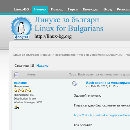
Linux-BG
Начало
Помощ
Търси
Календар
Вход
Регистр
Linux за българи: Форуми
>
Програмиране
>
Web development
(МОДЕРАТОР:
Vl
Страници: [
1
]
Надолу
Автор
Тема: Bash скрипт за менажиране на доме
makeme
Bash скрипт за менажиране
Напреднали
«
-:
Feb 10, 2020, 21:13 »
Публикации: 897
Здравейте колеги,
Distribution: Many
Window Manager: KDE
Пиша си едно баш скриптче за менажи
https://github.com/makemegit/cloudfla
Как работи?