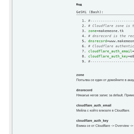
Код
GeSHi (Bash):
#--------------------
# Cloudflare zone is 
zone
=makemeone.tk    
# dnsrecord is the re
dnsrecord
=www.makemeo
# Cloudflare authenti
cloudflare_auth_email
cloudflare_auth_key
=e
#--------------------
zone
Попълва се един от домейните в акау
dnsrecord
Някакъв негов запис за default. При
cloudflare_auth_email
Мейла с който влизате в Cloudflare.
cloudflare_auth_key
Взима се от Cloudflare -> Overview -> 