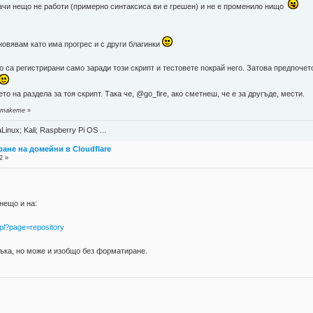
начи нещо не работи (примерно синтаксиса ви е грешен) и не е променило нищо
овявам като има прогрес и с други благинки
но са регистрирани само заради този скрипт и тестовете покрай него. Затова предпочет
 на раздела за тоя скрипт. Така че, @go_fire, ако сметнеш, че е за другъде, мести.
т makeme
»
Linux; Kali; Raspberry Pi OS ...
ране на домейни в Cloudflare
2 »
нещо и на:
x.pl?page=repository
мъка, но може и изобщо без форматиране.