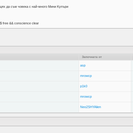
 щях да съм човека с най-много Mини Kупъри
М$ free && conscience clear
Започната от
asp
mrowcp
p1k0
mrowcp
Neo2SHYAlien