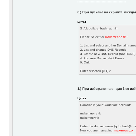
----------------------------------------
0.) При пускане на скрипта, вижда
Цитат
$ ./cloudflare_bash_admin
Please Select for
makemeone.tk
:
1. List and select another Domain nam
2. List and change DNS Records
3. Create new DNS Record (Not DONE)
4. Add new Domain (Not Done)
0. Quit
Enter selection [0-4] >
1.) При избиране на опция 1 се из
Цитат
Domains in your Cloudflare account:
makemeone.tk
makemesrv.tk
Enter the domain name (q for back)> m
Now you are managing
makemesrv.tk