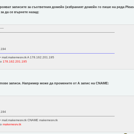
рояват записите за съответния домейн (избраният домейн го пише на реда Please S
 за да се върнете назад:
---
--------------------------------------------------------------------------------------------------------------------------------
.194
--------------------------------------------------------------------------------------------------------------------------------
> mail.makemesrv.tk A 178.162.201.195
to
178.162.201.195
пове записи. Например може да промените от А запис на CNAME:
.194
--------------------------------------------------------------------------------------------------------------------------------
)> mail.makemesrv.tk CNAME makemesrv.tk
to
makemesrv.tk