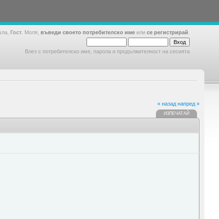
шла,
Гост
. Моля,
въведи своето потребителско име
или
се регистрирай
.
Влез с потребителско име, парола и продължителност на сесията
« назад
напред »
ИЗПЕЧАТАЙ