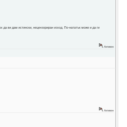
ох да ви дам истински, нецензориран изход. По-нататък може и да ги
Активен
Активен