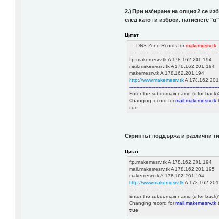
2.) При избиране на опция 2 се изб
след като ги изброи, натиснете "q"
Цитат
---- DNS Zone Rcords for
makemesrv.tk
-
-------------------------------------------------------------
ftp.makemesrv.tk A 178.162.201.194
mail.makemesrv.tk A 178.162.201.194
makemesrv.tk A 178.162.201.194
http://www.makemesrv.tk
A 178.162.201
-------------------------------------------------------------
Enter the subdomain name (q for back)
Changing record for
mail.makemesrv.tk
true
Скриптът поддържа и различни ти
Цитат
ftp.makemesrv.tk A 178.162.201.194
mail.makemesrv.tk A 178.162.201.195
makemesrv.tk A 178.162.201.194
http://www.makemesrv.tk
A 178.162.201
-------------------------------------------------------------
Enter the subdomain name (q for back
Changing record for
mail.makemesrv.tk
true