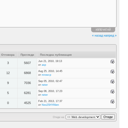
ИЗПЕЧАТАЙ
« назад
напред »
Отговора
Прегледи
Последна публикация
Jun 21, 2010, 19:13
3
5607
от
asp
Aug 25, 2010, 14:45
12
6868
от
mrowcp
Sep 05, 2010, 02:47
9
7036
от
neter
Sep 06, 2010, 17:23
5
6281
от
neter
Feb 21, 2013, 17:37
0
4525
от
Neo2SHYAlien
Отиди на: