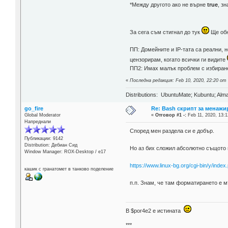
*Между другото ако не върне
true
, з
За сега съм стигнал до тук
Ще обн
ПП: Домейните и IP-тата са реални, 
цензорирам, когато всички ги видите
ПП2: Имах малък проблем с избирането
«
Последна редакция: Feb 10, 2020, 22:20 о
Distributions: UbuntuMate; Kubuntu; Alma
go_fire
Re: Bash скрипт за менажи
Global Moderator
«
Отговор #1 -:
Feb 11, 2020, 13:1
Напреднали
Според мен раздела си е добър.
Публикации: 9142
Distribution: Дебиан Сид
Но аз бих сложил абсолютно същото 
Window Manager: ROX-Desktop / е17
https://www.linux-bg.org/cgi-bin/y/inde
кашик с гранатомет в танково поделение
п.п. Знам, че там форматирането е 
В $por4e2 e истината
***