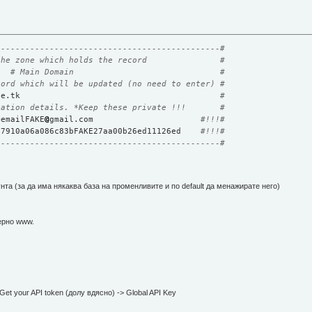
----------------------------------------------#
the zone which holds the record               #
   
# Main Domain                              #
cord which will be updated (no need to enter) #
ne.tk                                         
#
cation details. *Keep these private !!!       #
=emailFAKE
@
gmail.com                      
#!!!#
07910a06a086c83bFAKE27aa00b26ed11126ed    
#!!!#
----------------------------------------------#
нта (за да има някаква база на променливите и по default да менажирате него)
мерно www.
Get your API token (долу вдясно) -> Global API Key