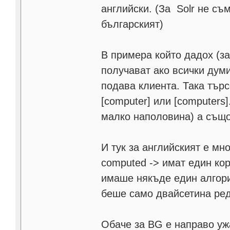
английски. (За Solr не съ
българският)
В примера който дадох (за 
получават ако всички думи
подава клиента. Така тър
[computer] или [computers
малко наполовина) а също
И тук за английският е мн
computed -> имат един кор
имаше някъде един алгори
беше само двайсетина ред
Обаче за BG е направо уж