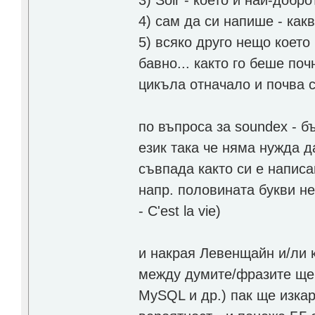
4) сам да си напише - какв
5) всяко друго нещо което
бавно... както го беше поч
цикъла отначало и почва 
по въпроса за soundex - б
език така че няма нужда 
съвпада както си е написа
напр. половината букви не
- C'est la vie)
и накрая Левенщайн и/ли к
между думите/фразите ще 
MySQL и др.) пак ще изка