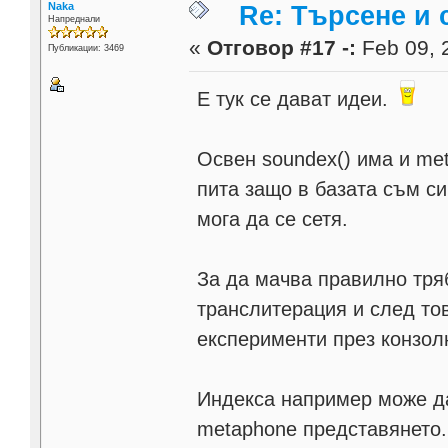
Naka
Re: Търсене и
Напреднали
«
Отговор #17 -:
Feb 09, 
Публикации: 3469
Е тук се дават идеи.
Освен soundex() има и met
пита защо в базата съм с
мога да се сетя.
За да мачва правилно тря
транслитерация и след то
експерименти през конзол
Индекса например може да
metaphone представянето.