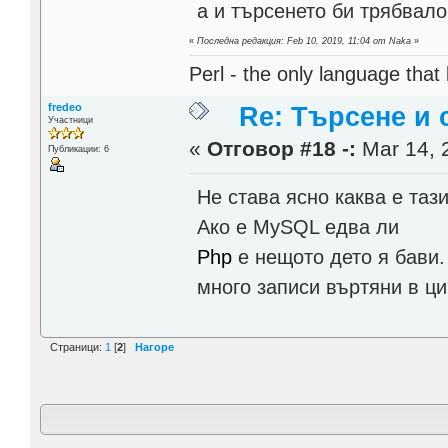
а и търсенето би трябвало
«
Последна редакция: Feb 10, 2019, 11:04 от Naka
»
Perl - the only language that
fredeo
Re: Търсене и
Участници
«
Отговор #18 -:
Mar 14, 
Публикации: 6
Не става ясно каква е тази
Ако e MySQL едва ли
Php
е нещото дето я бави.
много записи въртяни в ци
Страници:
1
[
2
]
Нагоре