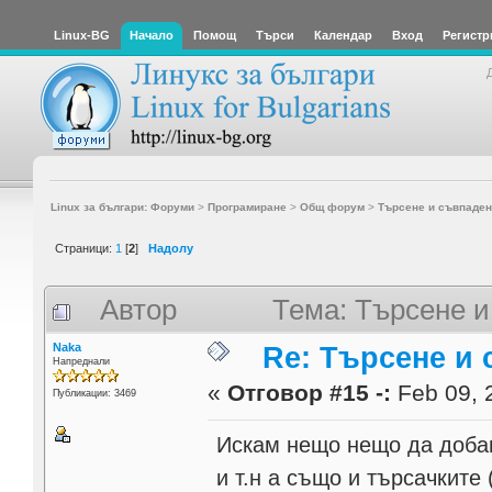
Linux-BG
Начало
Помощ
Търси
Календар
Вход
Регистр
Linux за българи: Форуми
>
Програмиране
>
Общ форум
>
Търсене и съвпаден
Страници:
1
[
2
]
Надолу
Автор
Тема: Търсене и
Naka
Re: Търсене и
Напреднали
«
Отговор #15 -:
Feb 09, 
Публикации: 3469
Искам нещо нещо да добавя
и т.н а също и търсачките 