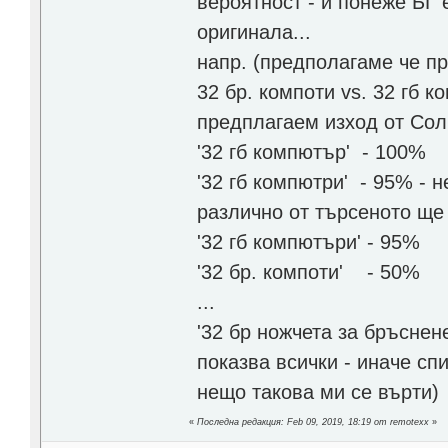
вероятност - и понеже БГ 
оригинала...
напр. (предполагаме че пр
32 бр. компоти vs. 32 гб 
предплагаем изход от Сол
'32 гб компютър' - 100%
'32 гб компютри' - 95% - 
различно от търсеното ще
'32 гб компютъри' - 95%
'32 бр. компоти' - 50%
...
'32 бр ножчета за бръснен
показва всички - иначе сп
нещо такова ми се върти)
«
Последна редакция: Feb 09, 2019, 18:19 от remotexx
»