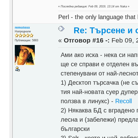
«
Последна редакция: Feb 09, 2019, 13:14 от Naka
»
Perl - the only language that
remotexx
Re: Търсене и
Напреднали
«
Отговор #16 -:
Feb 09, 
Публикации: 5883
Ами ако иска - нека си на
ще се справи е отделен въ
степенувани от най-лесно
1) Десктоп търсачка (не с
тия най-новата суер дупер
ползва в линукс) -
Recoll
2) Някаква БД с вградено
лесна и (забележи) предла
български
3) Solr - което и най-добр