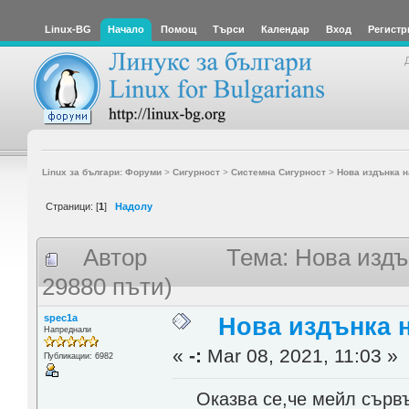
Linux-BG
Начало
Помощ
Търси
Календар
Вход
Регистр
Linux за българи: Форуми
>
Сигурност
>
Системна Сигурност
>
Нова издънка н
Страници: [
1
]
Надолу
Автор
Тема: Нова издъ
29880 пъти)
spec1a
Нова издънка н
Напреднали
«
-:
Mar 08, 2021, 11:03 »
Публикации: 6982
Оказва се,че мейл сървър