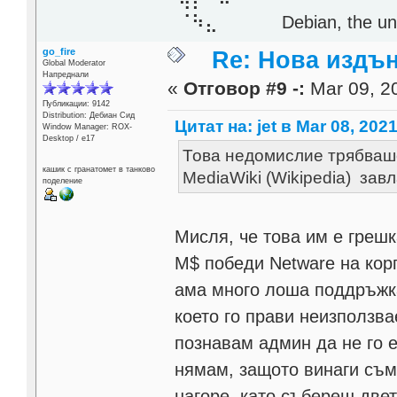
⠈⠳⣄⠀⠀⠀⠀ Debian, the unive
go_fire
Re: Нова издън
Global Moderator
Напреднали
«
Отговор #9 -:
Mar 09, 20
Публикации: 9142
Distribution: Дебиан Сид
Цитат на: jet в Mar 08, 2021
Window Manager: ROX-
Desktop / е17
Това недомислие трябваше
кашик с гранатомет в танково
MediaWiki (Wikipedia) завл
поделение
Мисля, че това им е греш
М$ победи Netware на кор
ама много лоша поддръжка
което го прави неизползв
познавам админ да не го 
нямам, защото винаги съм 
нагоре, като събереш две