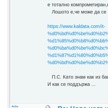
е тотално компрометиран,
Лошото е,че може да се п
https://www.kaldata.com/it-
%d0%bd%d0%be%d0%b2%
%d1%85%d0%b8%d0%bb%
%d0%ba%d0%be%d0%bc%
%d1%87%d1%80%d0%b5%
%d0%bd%d0%be%d0%b2%d
П.С. Като знам как из бан
И как се поддържа ...
Acho