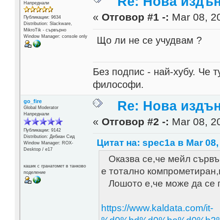
Re: Нова издън
Напреднали
«
Отговор #1 -:
Mar 08, 20
Публикации: 9634
Distribution: Slackware,
MikroTik - сървърно
Window Manager: console only
Що ли не се учудвам ?
Без подпис - най-хубу. Че 
философи.
go_fire
Re: Нова издън
Global Moderator
Напреднали
«
Отговор #2 -:
Mar 08, 20
Публикации: 9142
Distribution: Дебиан Сид
Цитат на: spec1a в Mar 08,
Window Manager: ROX-
Desktop / е17
Оказва се,че мейл сървър
кашик с гранатомет в танково
е тотално компрометиран,
поделение
Лошото е,че може да се п
https://www.kaldata.com/it-