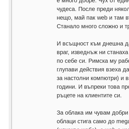
е много добре. Чух от еди
чудеса. После преди няко
нещо, май пак web и там 
Станало много сложно и т
И всъщност към днешна да
враг, изведнъж ни станаха
по себе си. Римска му ра
глупави действия взеха да
за настолни компютри) и 
години. И въпреки това п
ръцете на клиентите си.
За облака им чувам добри 
облаци стига само до mega