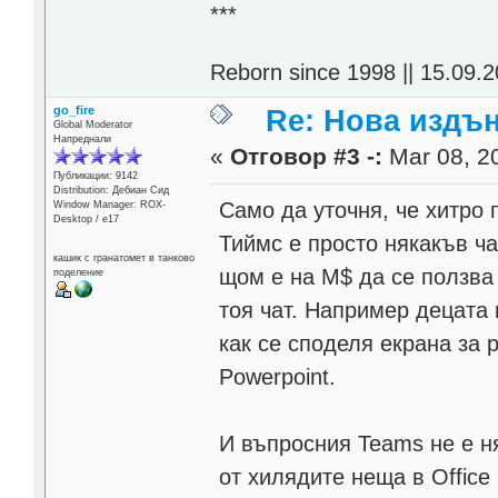
***
Reborn since 1998 || 15.09.2
go_fire
Re: Нова издън
Global Moderator
Напреднали
«
Отговор #3 -:
Mar 08, 20
Публикации: 9142
Distribution: Дебиан Сид
Само да уточня, че хитро 
Window Manager: ROX-
Desktop / е17
Тиймс е просто някакъв ч
кашик с гранатомет в танково
щом е на М$ да се ползва
поделение
тоя чат. Например децата 
как се споделя екрана за 
Powerpoint.
И въпросния Teams не е н
от хилядите неща в Office