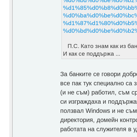
%d0%bd%d0%be%d0%b2
%d1%85%d0%b8%d0%bb%
%d0%ba%d0%be%d0%bc%
%d1%87%d1%80%d0%b5%
%d0%bd%d0%be%d0%b2%
П.С. Като знам как из бан
И как се поддържа ...
За банките се говори доб
все пак тук специално са 
(и не съм) работил, съм 
си изграждаха и поддържа
ползвал Windows и не съм
директория, домейн контр
работата на служителя в у