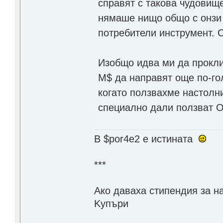
справят с такова чудовище
нямаше нищо общо с онзи 
потребители инструмент. 
Изобщо идва ми да прокли
М$ да направят още по-гол
когато ползвахме настолн
специално дали ползват Of
В $por4e2 e истината
***
Aко даваха стипендия за н
Kупъри