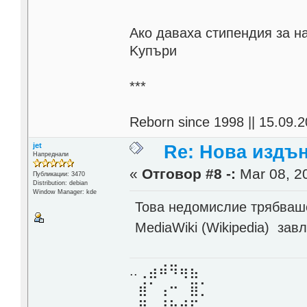
Aко даваха стипендия за н
Kупъри
***
Reborn since 1998 || 15.09.2
jet
Re: Нова издън
Напреднали
«
Отговор #8 -:
Mar 08, 20
Публикации: 3470
Distribution: debian
Window Manager: kde
Това недомислие трябваше
MediaWiki (Wikipedia) зав
..⢀⣴⠾⠻⢶⣦⠀
⣾⠁⢠⠒⠀⣿⡁
⢿⡄⠘⠷⠚⠋