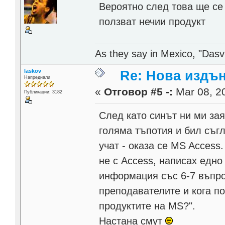
Вероятно след това ще се 
ползват нечии продукт
As they say in Mexico, "Dasvi
laskov
Re: Нова издън
Напреднали
«
Отговор #5 -:
Mar 08, 20
Публикации: 3182
След като синът ни ми зая
голяма тъпотия и бил съгл
учат - оказа се MS Access
не с Access, написах едно
информация със 6-7 въпро
преподавателите и кога п
продуктите на MS?".
Настана смут