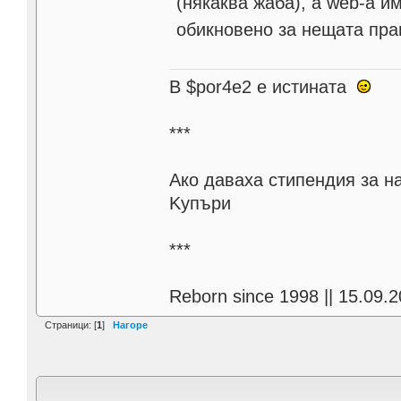
(някаква жаба), a web-а и
обикновено за нещата пра
В $por4e2 e истината
***
Aко даваха стипендия за н
Kупъри
***
Reborn since 1998 || 15.09.2
Страници: [
1
]
Нагоре