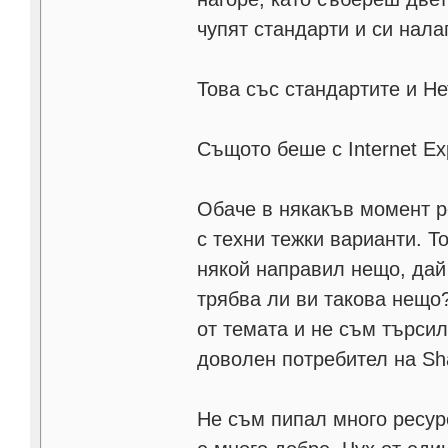
чупят стандарти и си нала
Това със стандартите и Не
Същото беше с Internet Ex
Обаче в някакъв момент р
с техни тежки варианти. 
някой направил нещо, дай 
трябва ли ви такова нещо
от темата и не съм търси
доволен потребител на Sha
Не съм пипал много ресур