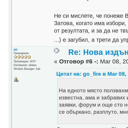
Не си мислете, че понеже 
Затова, когато има избори,
от резултата, и за да не тв
...) е загубил, а трети да
jet
Re: Нова издън
Напреднали
«
Отговор #6 -:
Mar 08, 20
Публикации: 3470
Distribution: debian
Window Manager: kde
Цитат на: go_fire в Mar 08,
На едното място ползвахм
известна, ама и забравих 
заявки, форум и още сто н
се объркано, разплуто, мн