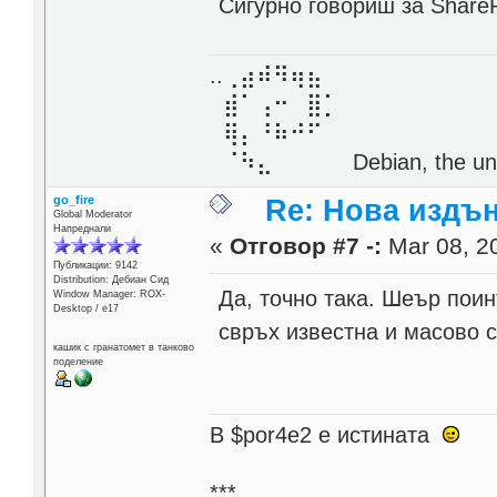
Сигурно говориш за ShareP
..⢀⣴⠾⠻⢶⣦⠀
⣾⠁⢠⠒⠀⣿⡁
⢿⡄⠘⠷⠚⠋
⠈⠳⣄⠀⠀⠀⠀ Debian, the unive
go_fire
Re: Нова издън
Global Moderator
Напреднали
«
Отговор #7 -:
Mar 08, 20
Публикации: 9142
Distribution: Дебиан Сид
Да, точно така. Шеър поин
Window Manager: ROX-
Desktop / е17
свръх известна и масово 
кашик с гранатомет в танково
поделение
В $por4e2 e истината
***