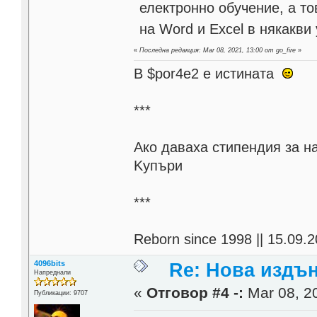
електронно обучение, а то
на Word и Excel в някакв
«
Последна редакция: Mar 08, 2021, 13:00 от go_fire
»
В $por4e2 e истината
***
Aко даваха стипендия за н
Kупъри
***
Reborn since 1998 || 15.09.2
4096bits
Re: Нова издън
Напреднали
«
Отговор #4 -:
Mar 08, 20
Публикации: 9707