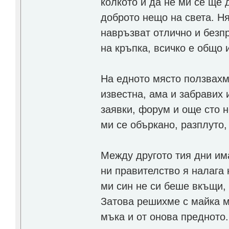
колкото и да не ми се ще д
доброто нещо на света. Ня
навръзват отлично и безп
на кръпка, всичко е общо 
На едното място ползвахм
известна, ама и забравих 
заявки, форум и още сто н
ми се объркано, разплуто,
Между другото тия дни има
ни правителство я налага
ми син не си беше вкъщи,
Затова решихме с майка м
мъка и от онова предното.