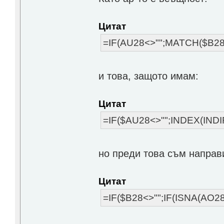
Цитат
=IF(AU28<>"";MATCH($B28
и това, защото имам:
Цитат
=IF($AU28<>"";INDEX(INDI
но преди това съм направи
Цитат
=IF($B28<>"";IF(ISNA(AO2