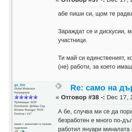
абе пиши си, щом те рад
Зараждат се и дискусии, 
участници.
Ти май си единственият, к
(не) работи, за което има
go_fire
Re: само на д
Global Moderator
Напреднали
«
Отговор #38 -:
Dec 17, 
Публикации: 9156
Distribution: Дебиан Сид
А бе, случва ми се да пор
Window Manager: ROX-
Desktop / е17
безработен е много по-дъл
кашик с гранатомет в танково
работил януари миналата 
поделение