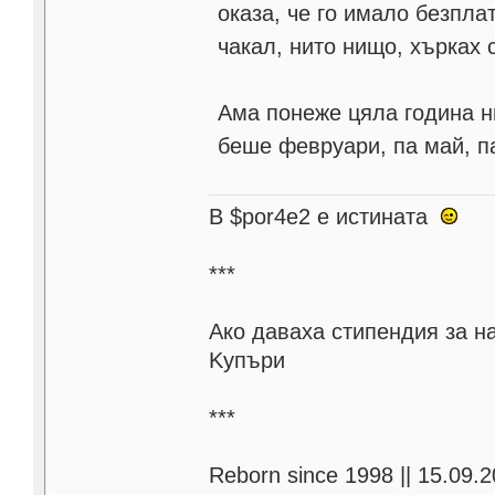
оказа, че го имало безпла
чакал, нито нищо, хърках 
Ама понеже цяла година ни
беше февруари, па май, па
В $por4e2 e истината
***
Aко даваха стипендия за н
Kупъри
***
Reborn since 1998 || 15.09.2