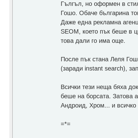
Гългъл, но оформен в сти
Гошо. Обаче българина тов
Даже една рекламна агенц
SEOM, което пък беше в цв
това дали го има още.
После пък стана Леля Гошо
(заради instant search), з
Всички тези неща бяха док
беше на борсата. Затова 
Андроид, Хром... и всичко
=*=