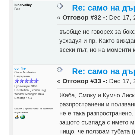
lunarvalley
Re: само на д
Гост
«
Отговор #32 -:
Dec 17, 
въобще не говорех за бокс
усхадуя и пр. Както вижда
всеки път, но на моменти 
go_fire
Re: само на д
Global Moderator
Напреднали
«
Отговор #33 -:
Dec 17, 
Публикации: 9156
Distribution: Дебиан Сид
Жаба, Смоку и Кумчо Лиск
Window Manager: ROX-
Desktop / е17
разпространени и ползван
кашик с гранатомет в танково
не е така разпространено
поделение
защото съвпада с името м
нищо, че ползвам тубата (н