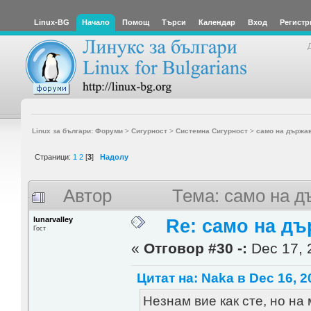
Linux-BG
Начало
Помощ
Търси
Календар
Вход
Регистр
Linux за българи: Форуми
>
Сигурност
>
Системна Сигурност
>
само на държа
Страници:
1
2
[
3
]
Надолу
Автор
Тема: само на д
lunarvalley
Re: само на д
Гост
«
Отговор #30 -:
Dec 17, 
Цитат на: Naka в Dec 16, 2
Незнам вие как сте, но на