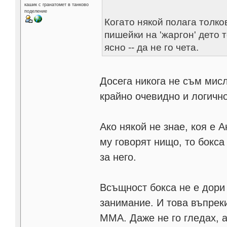
кашик с гранатомет в танково
поделение
Когато някой полага толко
пишейки на 'жаргон' дето 
ясно -- да не го чета.
Досега никога не съм мисл
крайно очевидно и логично
Ако някой не знае, коя е А
му говорят нищо, то бокса
за него.
Всъщност бокса не е дори
занимание. И това въпрек
ММА. Даже не го гледах, а