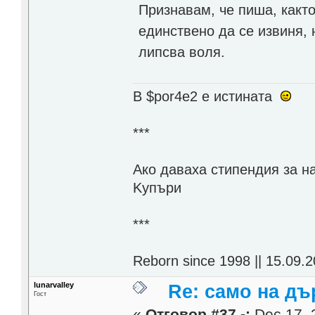
Признавам, че пиша, какт
единствено да се извиня, 
липсва воля.
В $por4e2 e истината
***
Aко даваха стипендия за н
Kупъри
***
Reborn since 1998 || 15.09.2
lunarvalley
Re: само на д
Гост
«
Отговор #37 -:
Dec 17, 