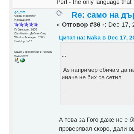
Perl - the only language that
go_fire
Re: само на д
Global Moderator
Напреднали
«
Отговор #36 -:
Dec 17, 
Публикации: 9156
Distribution: Дебиан Сид
Цитат на: Naka в Dec 17, 2
Window Manager: ROX-
Desktop / е17
кашик с гранатомет в танково
...
поделение
Аз например обичам да нар
иначе не бих се сетил.
...
А това за Гого даже не е 
проверявал скоро, дали 