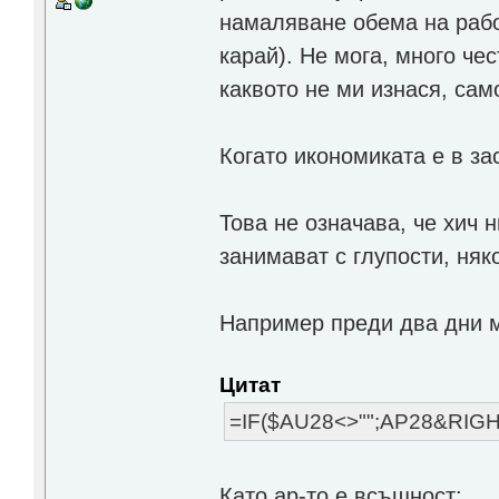
намаляване обема на рабо
карай). Не мога, много че
каквото не ми изнася, сам
Когато икономиката е в за
Това не означава, че хич
занимават с глупости, няк
Например преди два дни 
Цитат
=IF($AU28<>"";AP28&RIGH
Като ap-то е всъщност: