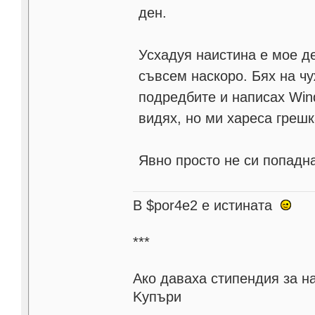
ден.
Усхадуя наистина е мое де
съвсем наскоро. Бях на ч
подредбите и написах Wind
видях, но ми хареса грешка
Явно просто не си попадн
В $por4e2 e истината
***
Aко даваха стипендия за н
Kупъри