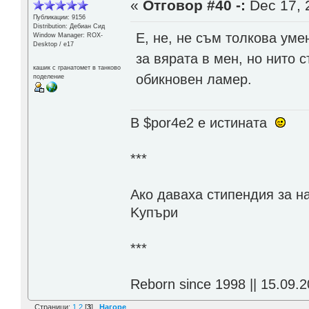
«
Отговор #40 -:
Dec 17, 
Публикации: 9156
Distribution: Дебиан Сид
Е, не, не съм толкова уме
Window Manager: ROX-
Desktop / е17
за вярата в мен, но нито 
кашик с гранатомет в танково
обикновен ламер.
поделение
В $por4e2 e истината
***
Aко даваха стипендия за н
Kупъри
***
Reborn since 1998 || 15.09.2
Страници:
1
2
[
3
]
Нагоре