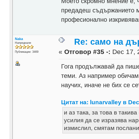
Моето скромно мнение е, ч
предадеш съдържанието м
професионално изкривява
Naka
Re: само на д
Напреднали
«
Отговор #35 -:
Dec 17, 
Публикации: 3469
Гога продължавай да пише
теми. Аз например обичам 
научих, иначе не бих се се
Цитат на: lunarvalley в Dec
и аз така, за това в такив
усилия да се изразява нар
измислил, смятам посланиет