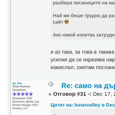
разбера писаниците на ка
Най ми беше трудно да раз
сайт
Ако някой изпитва затрудн
и аз така, за това в такив
усилия да се изразява нар
измислил, смятам послание
go_fire
Re: само на д
Global Moderator
Напреднали
«
Отговор #31 -:
Dec 17, 
Публикации: 9156
Distribution: Дебиан Сид
Цитат на: lunarvalley в Dec
Window Manager: ROX-
Desktop / е17
...