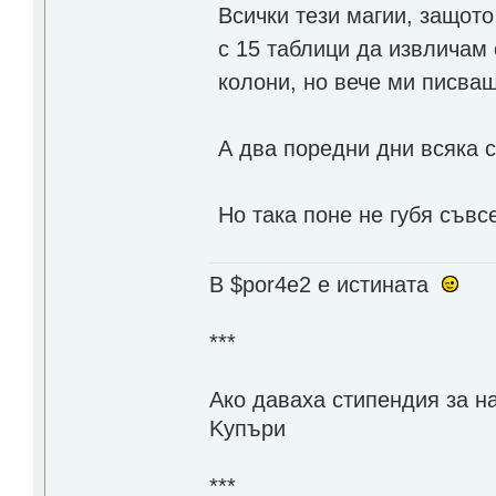
Всички тези магии, защото
с 15 таблици да извличам 
колони, но вече ми писва
А два поредни дни всяка 
Но така поне не губя съв
В $por4e2 e истината
***
Aко даваха стипендия за н
Kупъри
***