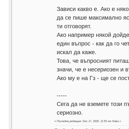
Зависи какво е. Ако е няк
да се пише максимално ясн
ти отговорят.
Ако например някой дойде
един въпрос - как да го ч
искал да каже.
Това, че въпросният питащ
значи, че е несериозен и 
Ако му е на Гз - ще се пос
-----
Сега да не вземете този п
сериозно.
«
Последна редакция: Dec 17, 2020, 11:55 от Naka
»