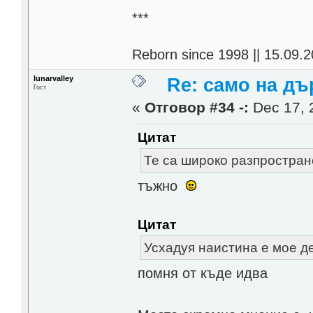
***
Reborn since 1998 || 15.09.2
lunarvalley
Re: само на д
Гост
«
Отговор #34 -:
Dec 17, 
Цитат
Те са широко разпростран
тъжно
Цитат
Усхадуя наистина е мое де
помня от къде идва