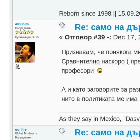
Reborn since 1998 || 15.09.2
4096bits
Re: само на д
Напреднали
«
Отговор #39 -:
Dec 17, 
Публикации: 9725
Признавам, че понякога ми
Сравнително наскоро ( пре
професори
А и като заговорите за ра
нито в политиката ме има 
As they say in Mexico, "Dasvi
go_fire
Re: само на д
Global Moderator
Напреднали