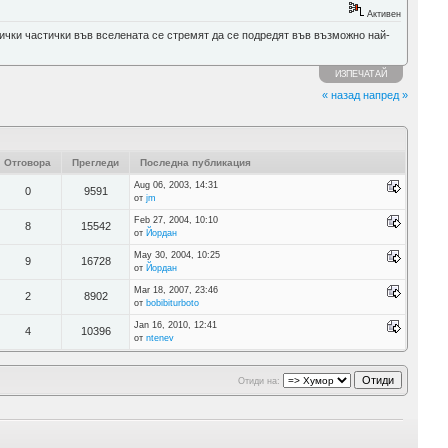
Активен
ички частички във вселената се стремят да се подредят във възможно най-
ИЗПЕЧАТАЙ
« назад
напред »
Отговора
Прегледи
Последна публикация
Aug 06, 2003, 14:31
0
9591
от
jm
Feb 27, 2004, 10:10
8
15542
от
Йордан
May 30, 2004, 10:25
9
16728
от
Йордан
Mar 18, 2007, 23:46
2
8902
от
bobibiturboto
Jan 16, 2010, 12:41
4
10396
от
ntenev
Отиди на: