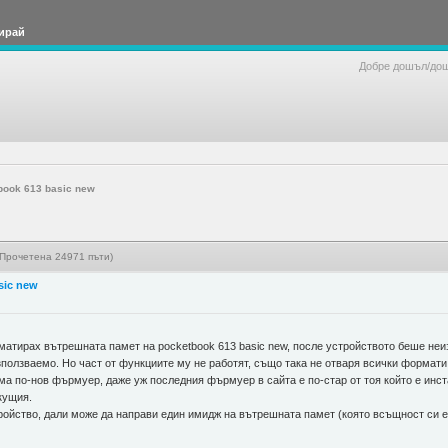
ирай
Добре дошъл/до
book 613 basic new
(Прочетена 24971 пъти)
sic new
матирах вътрешната памет на pocketbook 613 basic new, после устройството беше неизп
зползваемо. Но част от функциите му не работят, също така не отваря всички формати
ма по-нов фърмуер, даже уж последния фърмуер в сайта е по-стар от тоя който е инст
кущия.
ройство, дали може да направи един имидж на вътрешната памет (която всъщност си е е