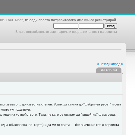
шла,
Гост
. Моля,
въведи своето потребителско име
или
се регистрирай
.
Влез с потребителско име, парола и продължителност на сесията
« назад
напред »
ИЗПЕЧАТАЙ
олзваемо ... до известна степен. Успях да стигна до "фабричен ресет" и сега
 които уж поддържа.
алиран на устройството. Така, че като се опитам да "ъпдейтна" фърмуера,
дна обикновена sd карта) и да ми го прати .... без значение коя е версията