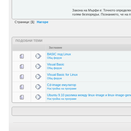
Закона на Мърфи е: Точното определен
голям безпорядък. Познанието, че на п
Страници: [
1
]
Нагоре
ПОДОБНИ ТЕМИ
Заглавие
BASIC под Linux
Общ форум
Visual Basic
Общ форум
VIsual Basic for Linux
Общ форум
Cd-image емулатор
Настройка на програми
Ubuntu 9.10 разлика между linux-image и linux-image-gen
Настройка на програми