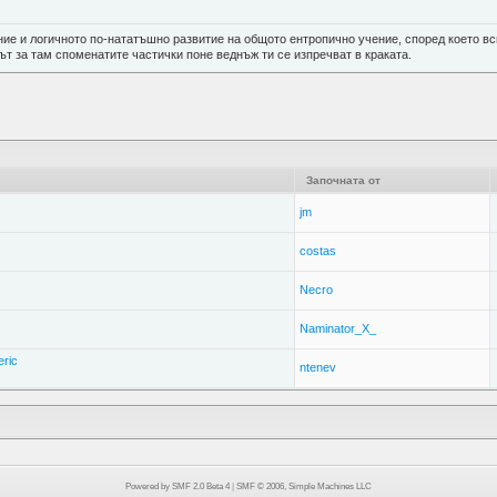
ие и логичното по-нататъшно развитие на общото ентропично учение, според което вс
ът за там споменатите частички поне веднъж ти се изпречват в краката.
Започната от
jm
costas
Necro
Naminator_X_
eric
ntenev
Powered by SMF 2.0 Beta 4
|
SMF © 2006, Simple Machines LLC