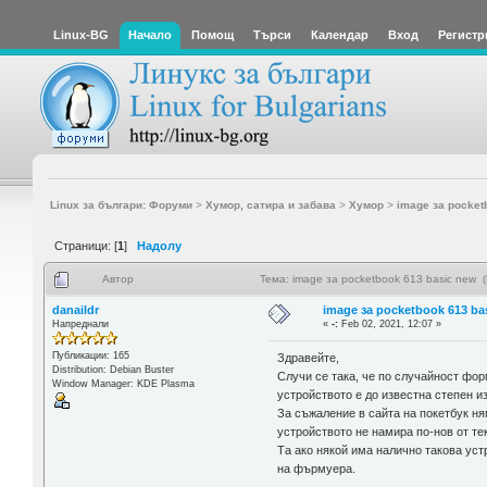
Linux-BG
Начало
Помощ
Търси
Календар
Вход
Регистр
Linux за българи: Форуми
>
Хумор, сатира и забава
>
Хумор
>
image за pocket
Страници: [
1
]
Надолу
Автор
Тема: image за pocketbook 613 basic new 
danaildr
image за pocketbook 613 ba
Напреднали
«
-:
Feb 02, 2021, 12:07 »
Публикации: 165
Здравейте,
Distribution: Debian Buster
Случи се така, че по случайност фор
Window Manager: KDE Plasma
устройството е до известна степен и
За съжаление в сайта на покетбук ня
устройството не намира по-нов от те
Та ако някой има налично такова уст
на фърмуера.