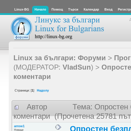
Linux-BG
Начало
Помощ
Търси
Календар
Вход
Регистр
Linux за българи: Форуми
>
Прог
(МОДЕРАТОР:
VladSun
) >
Опросте
коментари
Страници: [
1
]
Надолу
Автор
Тема: Опростен 
коментари (Прочетена 25781 път
arrow1
Опростен безп
Новаци