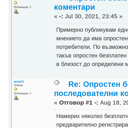
коментари
Публикации: 2
«
-:
Jul 30, 2021, 23:45 »
Примерно публикувам едно
мнението да има опростен
потребители. По възможнос
такъв опростен безплатен
в близост до определени м
arrow1
Re: Опростен 
Новаци
последователни к
Публикации: 2
«
Отговор #1 -:
Aug 18, 20
Намерих няколко безплатн
предварително регистрира