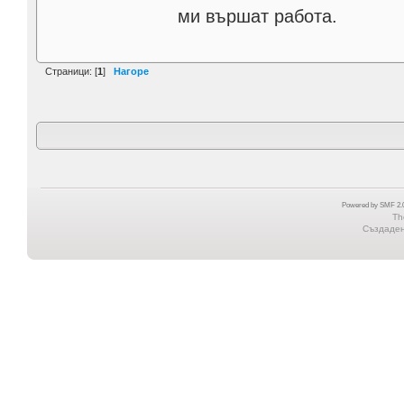
ми вършат работа.
Страници: [
1
]
Нагоре
Powered by SMF 2.0
Th
Създадена