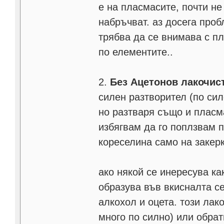
е на пласмасите, почти не 
набръчват. аз досега проб
трябва да се внимава с п
по елементите..
2.
Без Ацетонов лакочис
силен разтворител (по силе
но разтваря също и пласма
избягвам да го поплзвам п
кореселина само на закер
ако някой се инересува ка
образува във вкисналта с
алкохол и оцета. този лак
много по силно) или обра