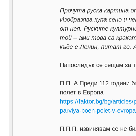
Прочута руска картина о
Изобразява куп
а
сено и ч
от нея. Руските културни
той – ами това са кракат
къде е Ленин, питат го. 
Напоследък се сещам за т
П.П. А Преди 112 години 
полет в Европа
https://faktor.bg/bg/articles
parviya-boen-polet-v-evropa
П.П.П. извинявам се не бил