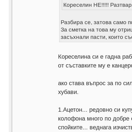
Кореселин НЕ!!!!! Разтва
Разбира се, затова само п
За сметка на това му отри
засъхнали пасти, които с
Кореселина си е гадна раб
от съставките му е канцер
ако става въпрос за по си
хубави.
1.Ацетон... редовно си ку
колофона много по добре о
спойките... веднага изчис