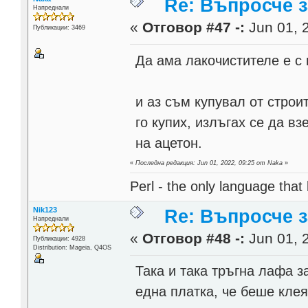
Re: Въпросче з
Напреднали
«
Отговор #47 -:
Jun 01, 
Публикации: 3469
Да ама лакочистителе е с
и аз съм купувал от строи
го купих, излъгах се да в
на ацетон.
«
Последна редакция: Jun 01, 2022, 09:25 от Naka
»
Perl - the only language that
Nik123
Re: Въпросче з
Напреднали
«
Отговор #48 -:
Jun 01, 2
Публикации: 4928
Distribution: Mageia, Q4OS
Така и така тръгна лафа з
една платка, че беше клея