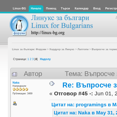
Linux-BG
Начало
Помощ
Търси
Календар
Вход
Регистр
Linux за българи: Форуми
>
Хардуер за Линукс
>
Лаптопи
>
Въпросче за термо
Страници:
1
2
3
[
4
]
Надолу
Автор
Тема: Въпросче 
Naka
Re: Въпросче з
Напреднали
«
Отговор #45 -:
Jun 01, 
Публикации: 3469
Цитат на: programings в Ma
Цитат на: Naka в May 31, 