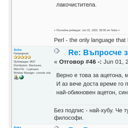
лакочиститела.
«
Последна редакция: Jun 01, 2022, 08:58 от Naka
»
Perl - the only language that
Acho
Re: Въпросче з
Напреднали
«
Отговор #46 -:
Jun 01, 
Публикации: 9637
Distribution: Slackware,
MikroTik - сървърно
Window Manager: console only
Верно е това за ацетона,
И аз вече доста време го 
най-обикновен ацетон, син
Без подпис - най-хубу. Че 
философи.
Naka