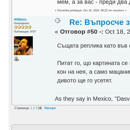
мем, а за вас - преди два 
«
Последна редакция: Oct 18, 2024, 08:22 от remotexx
»
4096bits
Re: Въпросче з
Напреднали
«
Отговор #50 -:
Oct 18, 2
Публикации: 9707
Същата реплика като във 
Питат го, що картината се
кон на нея, а само мацаниц
дивото ще го усетят.
As they say in Mexico, "Dasvi
Страници:
1
2
3
[
4
]
Нагоре