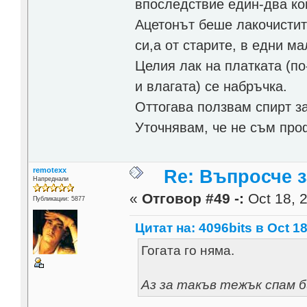
впоследствие един-два ко
Ацетонът беше лакочистите
си,а от старите, в едни м
Целия лак на платката (по
и влагата) се набръчка.
Оттогава ползвам спирт за
Уточнявам, че не съм пр
remotexx
Re: Въпросче з
Напреднали
«
Отговор #49 -:
Oct 18, 2
Публикации: 5877
Цитат на: 4096bits в Oct 18
Гогата го няма.
Аз за такъв тежък спам 