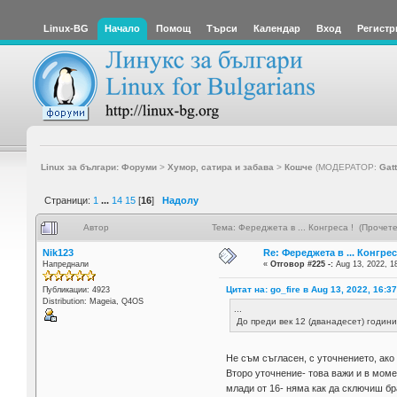
Linux-BG
Начало
Помощ
Търси
Календар
Вход
Регистр
Linux за българи: Форуми
>
Хумор, сатира и забава
>
Кошче
(МОДЕРАТОР:
Gat
Страници:
1
...
14
15
[
16
]
Надолу
Автор
Тема: Фереджета в ... Конгреса ! (Прочет
Nik123
Re: Фереджета в ... Конгрес
Напреднали
«
Отговор #225 -:
Aug 13, 2022, 1
Цитат на: go_fire в Aug 13, 2022, 16:3
Публикации: 4923
Distribution: Mageia, Q4OS
...
До преди век 12 (дванадесет) години
Не съм съгласен, с уточнението, ако
Второ уточнение- това важи и в моме
млади от 16- няма как да сключиш бра