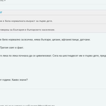
9:41 »
2
37
ни е била нормалната възраст за първо дете.
 говориш за България и българското население.
 е било нормално за всички, няма българи, цигани, афганистанци, датчани.
Третия свят е факт.
 те лека по лека почнаха да се цивилизоват. Сега на шестнадесет им е първо дете, пре
от години. Какво значи?