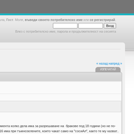
шла,
Гост
. Моля,
въведи своето потребителско име
или
се регистрирай
.
Влез с потребителско име, парола и продължителност на сесията
« назад
напред »
ИЗПЕЧАТАЙ
омента колко дела има за разрешаване на бракове под 18 години (но не по-
6 има при тъмнозелените, които чакат само на "сосиАл", както те му казват..