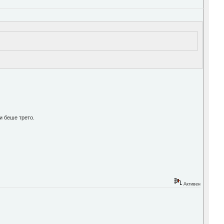
ди беше трето.
Активен