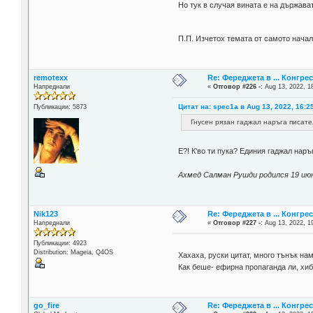
Но тук в случая вината е на държават
П.П. Изчетох темата от самото нача
remotexx
Re: Фереджета в ... Конгрес
Напреднали
«
Отговор #226 -:
Aug 13, 2022, 1
Цитат на: spec1a в Aug 13, 2022, 16:2
Публикации: 5873
Гнусен рязан гаджал наръга писат
E?! К'во ти пука? Единия гаджал наръг
Ахмед Салман Рушди родился 19 июн
Nik123
Re: Фереджета в ... Конгрес
Напреднали
«
Отговор #227 -:
Aug 13, 2022, 1
Публикации: 4923
Distribution: Mageia, Q4OS
Хахаха, руски цитат, много тънък на
Как беше- ефирна пропаганда ли, хиб
go_fire
Re: Фереджета в ... Конгрес