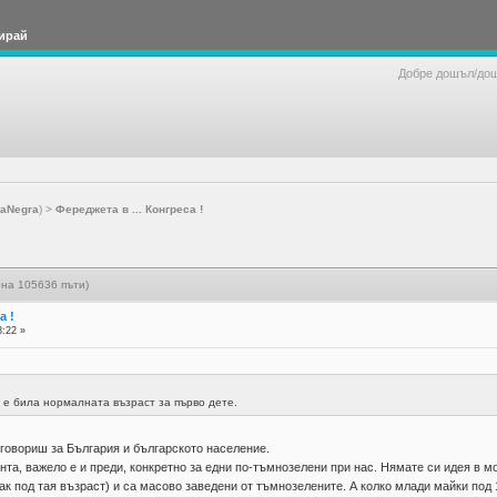
ирай
Добре дошъл/до
taNegra
) >
Фереджета в ... Конгреса !
ена 105636 пъти)
а !
8:22 »
7
 е била нормалната възраст за първо дете.
 говориш за България и българското население.
нта, важело е и преди, конкретно за едни по-тъмнозелени при нас. Нямате си идея в м
к под тая възраст) и са масово заведени от тъмнозелените. А колко млади майки под 1