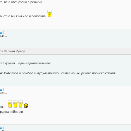
а, не е обвързано с религии.
ло, отне ми към час и половина
а !
8:46 »
5
еля Салман Рушди.
ал другия... един гаджал по-малко...
я 1947 года в Бомбее в мусульманской семье кашмирского происхождения
а !
9:08 »
мек ..
ридна война ли..
а !