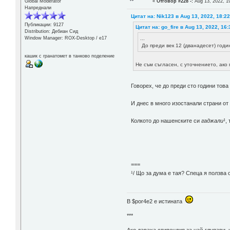
Global Moderator
«
Отговор #228 -:
Aug 13, 2022, 1
Напреднали
Цитат на: Nik123 в Aug 13, 2022, 18:2
Публикации: 9127
Цитат на: go_fire в Aug 13, 2022, 16:
Distribution: Дебиан Сид
...
Window Manager: ROX-Desktop / е17
До преди век 12 (дванадесет) годи
кашик с гранатомет в танково поделение
Не съм съгласен, с уточнението, ако
Говорех, че до преди сто години това
И днес в много изостанали страни от 
Колкото до нашенските си
гаджали¹
,
===
¹/ Що за дума е тая? Спеца я ползва 
В $por4e2 e истината
***