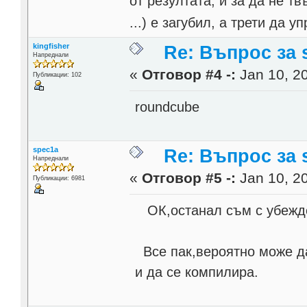
от резултата, и за да не тв
...) е загубил, а трети да
kingfisher
Re: Въпрос за s
Напреднали
«
Отговор #4 -:
Jan 10, 20
Публикации: 102
roundcube
spec1a
Re: Въпрос за s
Напреднали
«
Отговор #5 -:
Jan 10, 20
Публикации: 6981
ОК,останал съм с убежде
Все пак,вероятно може да 
и да се компилира.