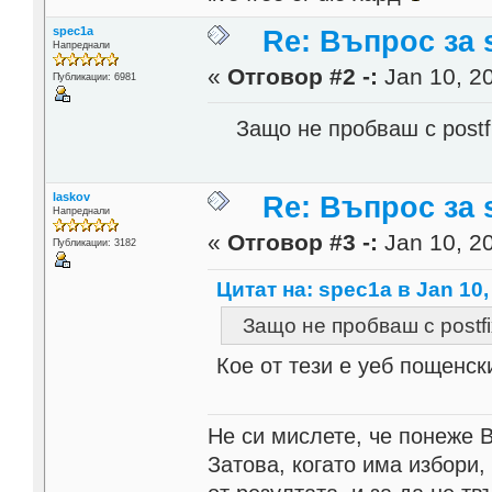
spec1a
Re: Въпрос за s
Напреднали
«
Отговор #2 -:
Jan 10, 20
Публикации: 6981
Защо не пробваш с postfi
laskov
Re: Въпрос за s
Напреднали
«
Отговор #3 -:
Jan 10, 20
Публикации: 3182
Цитат на: spec1a в Jan 10,
Защо не пробваш с postfi
Кое от тези е уеб пощенск
Не си мислете, че понеже 
Затова, когато има избори,