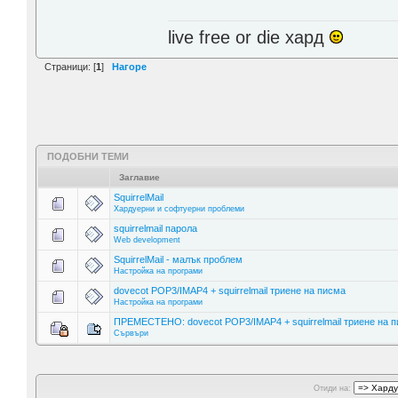
live free or die хард
Страници: [
1
]
Нагоре
ПОДОБНИ ТЕМИ
Заглавие
SquirrelMail
Хардуерни и софтуерни проблеми
squirrelmail парола
Web development
SquirrelMail - малък проблем
Настройка на програми
dovecot POP3/IMAP4 + squirrelmail триене на писма
Настройка на програми
ПРЕМЕСТЕНО: dovecot POP3/IMAP4 + squirrelmail триене на 
Сървъри
Отиди на: