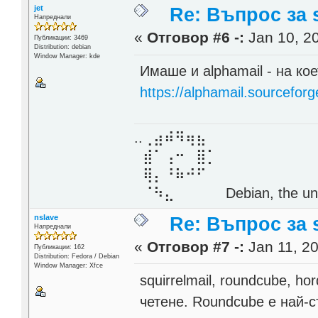
jet
Re: Въпрос за s
Напреднали
«
Отговор #6 -:
Jan 10, 20
Публикации: 3469
Distribution: debian
Window Manager: kde
Имаше и alphamail - на кое
https://alphamail.sourceforg
..⢀⣴⠾⠻⢶⣦⠀
⣾⠁⢠⠒⠀⣿⡁
⢿⡄⠘⠷⠚⠋
⠈⠳⣄⠀⠀⠀⠀ Debian, the unive
nslave
Re: Въпрос за s
Напреднали
«
Отговор #7 -:
Jan 11, 20
Публикации: 162
Distribution: Fedora / Debian
Window Manager: Xfce
squirrelmail, roundcube, h
четене. Roundcube е най-