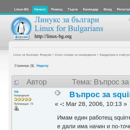
Linux-BG
Начало
Помощ
Търси
Календар
Вход
Регистр
Linux за българи: Форуми
>
Linux секция за напреднали
>
Хардуерни и софтуе
Страници: [
1
]
Надолу
Автор
Тема: Въпрос за 
Vik
Въпрос за squir
Напреднали
«
-:
Mar 28, 2006, 10:13 »
Публикации: 74
Имам един работещ squirrel
е дали има начин и по-точ