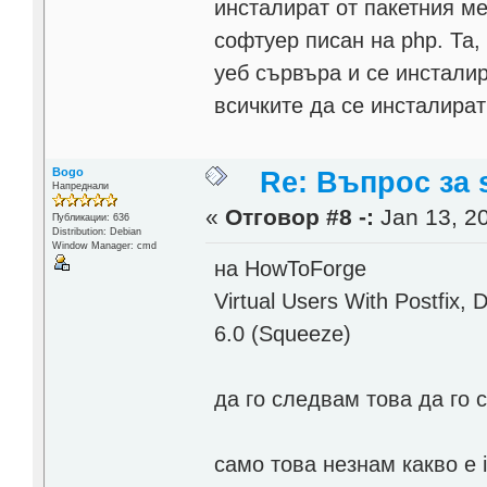
инсталират от пакетния ме
софтуер писан на php. Та,
уеб сървъра и се инсталира
всичките да се инсталира
Bogo
Re: Въпрос за s
Напреднали
«
Отговор #8 -:
Jan 13, 20
Публикации: 636
Distribution: Debian
Window Manager: cmd
на HowToForge
Virtual Users With Postfi
6.0 (Squeeze)
да го следвам това да го 
само това незнам какво е