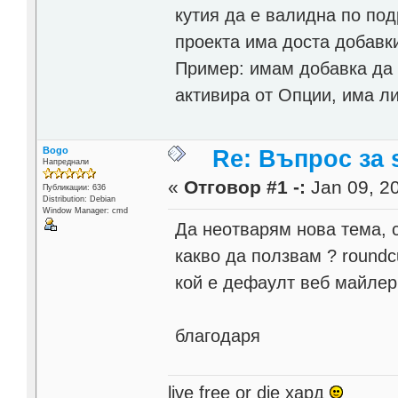
кутия да е валидна по под
проекта има доста добавки
Пример: имам добавка да 
активира от Опции, има ли
Bogo
Re: Въпрос за s
Напреднали
«
Отговор #1 -:
Jan 09, 20
Публикации: 636
Distribution: Debian
Window Manager: cmd
Да неотварям нова тема, сл
какво да ползвам ? round
кой е дефаулт веб майлер
благодаря
live free or die хард