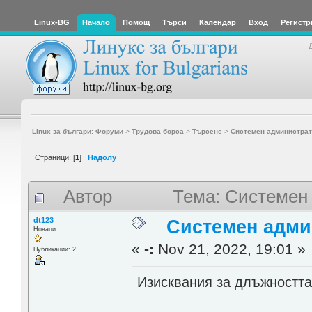
Linux-BG
Начало
Помощ
Търси
Календар
Вход
Регистр
Linux за българи: Форуми
>
Трудова борса
>
Търсене
>
Системен администрат
Страници: [
1
]
Надолу
Автор
Тема: Системен
dt123
Системен адми
Новаци
«
-:
Nov 21, 2022, 19:01 »
Публикации: 2
Изисквания за длъжността