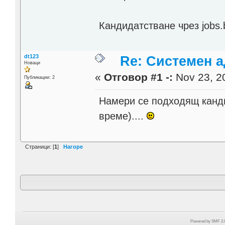
Кандидатстване чрез jobs.
dt123
Re: Системен 
Новаци
«
Отговор #1 -:
Nov 23, 20
Публикации: 2
Намери се подходящ канди
време)....
Страници: [
1
]
Нагоре
Powered by SMF 2.0