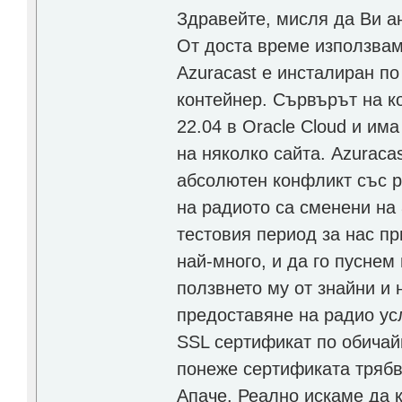
Здравейте, мисля да Ви 
От доста време използвам
Azuracast е инсталиран по
контейнер. Сървърът на кой
22.04 в Oracle Cloud и има
на няколко сайта. Azuraca
абсолютен конфликт със р
на радиото са сменени на 
тестовия период за нас п
най-много, и да го пуснем
ползвнето му от знайни и 
предоставяне на радио ус
SSL сертификат по обичай
понеже сертификата трябва
Апаче. Реално искаме да 