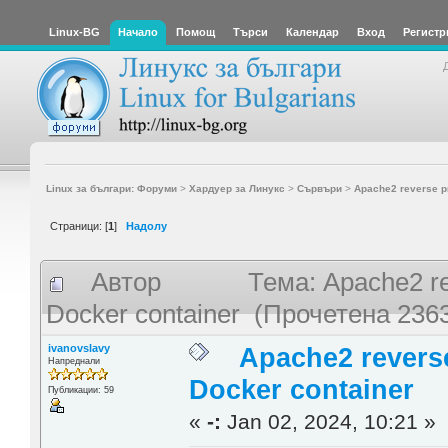
Linux-BG
Начало
Помощ
Търси
Календар
Вход
Регистр
Linux за българи: Форуми
>
Хардуер за Линукс
>
Сървъри
>
Apache2 reverse pr
Страници: [
1
]
Надолу
Автор
Тема: Apache2 rev
Docker container (Прочетена 236
ivanovslavy
Apache2 reverse
Напреднали
Docker container
Публикации: 59
«
-:
Jan 02, 2024, 10:21 »