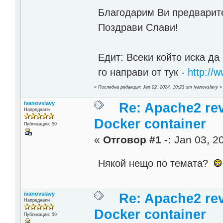
Благодарим Ви предварит
Поздрави Слави!
Едит: Всеки който иска да
го направи от тук -
http://w
«
Последна редакция: Jan 02, 2024, 10:23 от ivanovslavy
»
ivanovslavy
Re: Apache2 rev
Напреднали
Docker container
Публикации: 59
«
Отговор #1 -:
Jan 03, 20
Някой нещо по темата?
ivanovslavy
Re: Apache2 rev
Напреднали
Docker container
Публикации: 59