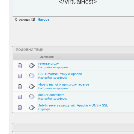
</VirtualHost>
Страници: [
1
]
Нагоре
ПОДОБНИ ТЕМИ
Заглавие
reverse proxy
Настройка на програми
SSL Reverse Proxy с Apache
Настройки на софтуер
vhosts на nginx при proxy reverse
Настройка на програми
docker containers
Настройки на софтуер
Jellyfin reverse proxy with Apache + DNS + SSL
Сървъри