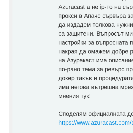
Azuracast а не ip-то на с
прокси в Апаче сървъра з
да издадем толкова нужния
са защитени. Въпросът ми 
настройки за въпросната п
накрая да омажем добре 
на Азуракаст има описани
по-рано тема за ревърс про
докер такъв и процедурат
има негова вътрешна мреж
мнения тук!
Споделям официалната до
https://www.azuracast.com/