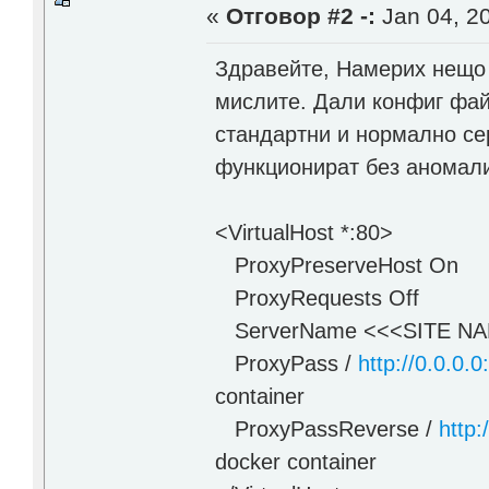
«
Отговор #2 -:
Jan 04, 20
Здравейте, Намерих нещо 
мислите. Дали конфиг фай
стандартни и нормално се
функционират без аномал
<VirtualHost *:80>
ProxyPreserveHost On
ProxyRequests Off
ServerName <<<SITE N
ProxyPass /
http://0.0.0.0
container
ProxyPassReverse /
http:
docker container