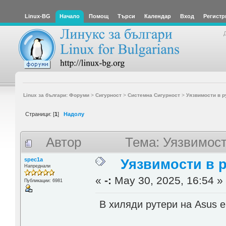
Linux-BG
Начало
Помощ
Търси
Календар
Вход
Регистр
Linux за българи: Форуми
>
Сигурност
>
Системна Сигурност
>
Уязвимости в р
Страници: [
1
]
Надолу
Автор
Тема: Уязвимост
spec1a
Уязвимости в 
Напреднали
«
-:
May 30, 2025, 16:54 »
Публикации: 6981
В хиляди рутери на Asus е