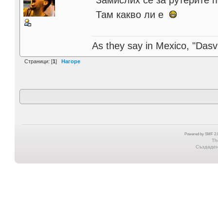
Замислих се за рутерите 
Там какво ли е
As they say in Mexico, "Dasvi
Страници: [
1
]
Нагоре
Powered by SMF 2.0
Th
Създадена