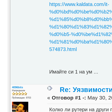
https://www.kaldata.com/it-
%d0%bd%d0%be%d0%b2%
%d1%85%d0%b8%d0%bb%
%d1%80%d1%83%d1%82%
%d0%b5-%d0%be%d1%82
%d1%81%d0%ba%d1%80%
574873.html
Имайте си 1 на ум ...
4096bits
Re: Уязвимости
Напреднали
«
Отговор #1 -:
May 30, 2
Публикации: 9703
Колко ли рутери на други