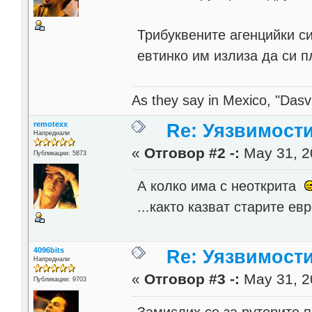
Трибуквените агенцийки си
евтинко им излиза да си п
As they say in Mexico, "Dasvi
remotexx
Re: Уязвимости
Напреднали
«
Отговор #2 -:
May 31, 2
Публикации: 5873
А колко има с неоткрита
...както казват старите е
4096bits
Re: Уязвимости
Напреднали
«
Отговор #3 -:
May 31, 2
Публикации: 9703