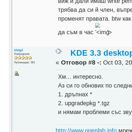
виж и дали имаш write perm
трябва да си й член, въпр
променят правата. btw как
да съм в час
'>
Uvigii
KDE 3.3 deskto
Напреднали
«
Отговор #8 -:
Oct 03, 20
Публикации: 381
Хм... интересно.
Аз си го обнових по следн
1. дръпнах *
2. upgradepkg *.tgz
и нямам проблеми със зву
http://www.openlab.info
мреж