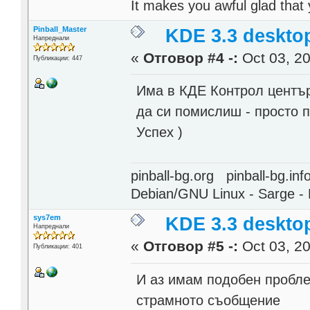
It makes you awful glad that
Pinball_Master
KDE 3.3 deskto
Напреднали
«
Отговор #4 -:
Oct 03, 20
Публикации: 447
Има в КДЕ Контрол център
да си помислиш - просто 
Успех )
pinball-bg.org pinball-bg.i
Debian/GNU Linux - Sarge - 
sys7em
KDE 3.3 deskto
Напреднали
«
Отговор #5 -:
Oct 03, 20
Публикации: 401
И аз имам подобен проблем
страмното съобщение