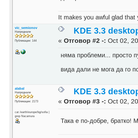
It makes you awful glad that
vic_semionov
KDE 3.3 deskto
Напреднали
«
Отговор #2 -:
Oct 02, 20
Публикации: 144
няма проблеми... просто п
вида дали не мога да го 
alabal
KDE 3.3 deskto
Напреднали
«
Отговор #3 -:
Oct 02, 20
Публикации: 2173
cat /earth/europe/bg/sofia |
grep Nacamura
Така е по-добре, братко! 