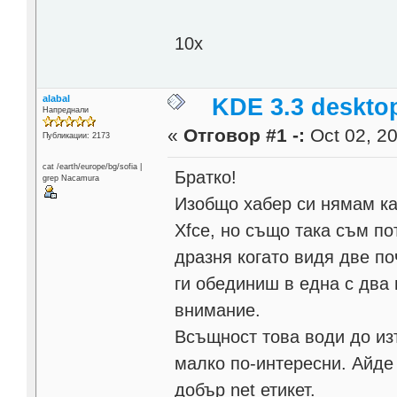
10x
alabal
KDE 3.3 deskto
Напреднали
«
Отговор #1 -:
Oct 02, 20
Публикации: 2173
cat /earth/europe/bg/sofia |
Братко!
grep Nacamura
Изобщо хабер си нямам к
Xfce, но също така съм по
дразня когато видя две по
ги обединиш в една с два
внимание.
Всъщност това води до изт
малко по-интересни. Айде
добър net етикет.