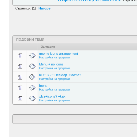
Страници: [
1
]
Нагоре
ПОДОБНИ ТЕМИ
Заглавие
gnome icons arrangement
Настройка на програми
Menu + no icons
Настройка на програми
KDE 3.2.* Desktop. How to?
Настройка на програми
Icons
Настройка на програми
xfce+icons? +kak
Настройка на програми