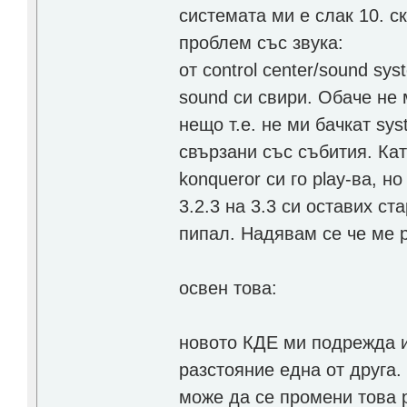
системата ми е слак 10. 
проблем със звука:
от control center/sound sy
sound си свири. Обаче не 
нещо т.е. не ми бачкат syst
свързани със събития. Ка
konqueror си го play-ва, н
3.2.3 на 3.3 си оставих ст
пипал. Надявам се че ме 
освен това:
новото КДЕ ми подрежда и
разстояние една от друга.
може да се промени това 