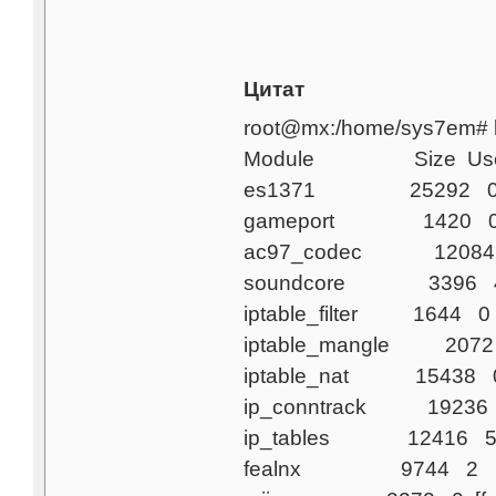
Цитат
root@mx:/home/sys7em# 
Module Size Used b
es1371 25292 0 (
gameport 1420 0 [
ac97_codec 12084 0
soundcore 3396 4 (a
iptable_filter 1644 0 (
iptable_mangle 2072 0
iptable_nat 15438 0 (
ip_conntrack 19236 0 (
ip_tables 12416 5 [ipta
fealnx 9744 2