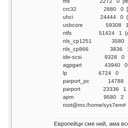
mii 2272 0 [fea
crc32 2880 0 [fe
uhci 24444 0 (un
usbcore 59308 1 [
ntfs 51424 1 (aut
nls_cp1251 3580 1 (
nls_cp866 3836 1 (
ide-scsi 9328 0
agpgart 43940 0 (
lp 6724 0
parport_pc 14788 
parport 23336 1 [lp
apm 9580 2
root@mx:/home/sys7em#
Европейци сме ний, ама все