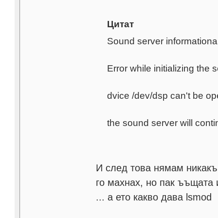
Цитат
Sound server information
Error while initializing the 
dvice /dev/dsp can't be o
the sound server will conti
И след това нямам никакъв 
го махнах, но пак ъъщата 
... а ето какво дава lsmod