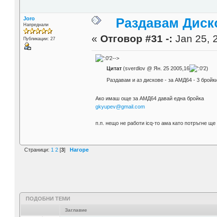
Joro
Раздавам Диск
Напреднали
«
Отговор #31 -:
Jan 25, 
Публикации: 27
2-->
Цитат
(sverdlov @ Ян. 25 2005,16
2)
Раздавам и аз дискове - за АМД64 - 3 бройк
Ако имаш още за АМД64 давай една бройка
gkyupev@gmail.com
п.п. нещо не работи icq-то ама като потръгне ще
Страници:
1
2
[
3
]
Нагоре
ПОДОБНИ ТЕМИ
Заглавие