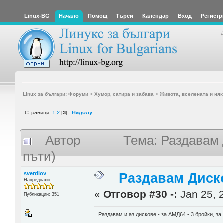
Linux-BG
Начало
Помощ
Търси
Календар
Вход
Регистр
Linux за българи: Форуми
>
Хумор, сатира и забава
>
Живота, вселената и няк
Страници:
1
2
[
3
]
Надолу
Автор
Тема: Раздавам
пъти)
sverdlov
Раздавам Диск
Напреднали
«
Отговор #30 -:
Jan 25, 
Публикации: 351
Раздавам и аз дискове - за АМД64 - 3 бройки, за