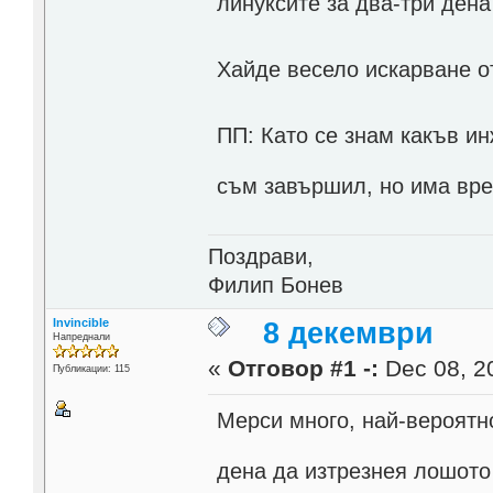
линуксите за два-три дена
Хайде весело искарване о
ПП: Като се знам какъв ин
съм завършил, но има вр
Поздрави,
Филип Бонев
Invincible
8 декември
Напреднали
«
Отговор #1 -:
Dec 08, 20
Публикации: 115
Мерси много, най-вероятн
дена да изтрезнея лошото