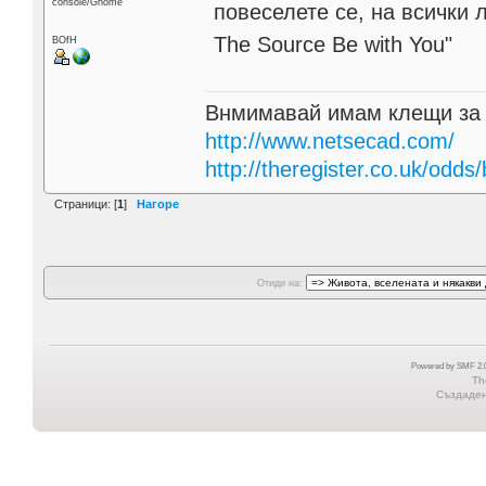
console/Gnome
повеселете се, на всички 
The Source Be with You"
BOfH
Внмимавай имам клещи за
http://www.netsecad.com/
http://theregister.co.uk/odds/
Страници: [
1
]
Нагоре
Отиди на:
Powered by SMF 2.0
Th
Създадена