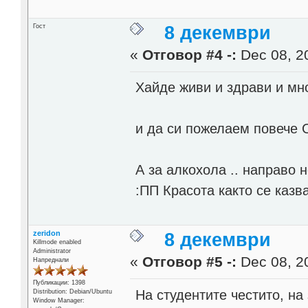
Гост
8 декември
«
Отговор #4 -:
Dec 08, 20
Хайде живи и здрави и мн
и да си пожелаем повече 
А за алкохола .. направо 
:ПП Красота както се казв
zeridon
8 декември
Killmode enabled
Administrator
«
Отговор #5 -:
Dec 08, 20
Напреднали
Публикации: 1398
На студентите честито, н
Distribution: Debian/Ubuntu
Window Manager: