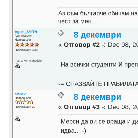
Аз съм българче обичам на
чест за мен.
Agent_SMITH
8 декември
Administrator
Напреднали
«
Отговор #2 -:
Dec 08, 20
Публикации: 3082
matrix kernel module
На всички студенти
И
преп
-= СПАЗВАЙТЕ ПРАВИЛАТ
stanev
8 декември
Напреднали
«
Отговор #3 -:
Dec 08, 20
Публикации: 20
Мерси да ви се враща и да
идва.. :-)