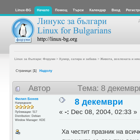
Linux-BG
Начало
Помощ
Търси
Календар
Вход
Регистр
Linux за българи: Форуми
>
Хумор, сатира и забава
>
Живота, вселената и няк
Страници: [
1
]
Надолу
Автор
Тема: 8 декемвр
Филип Бонев
8 декември
Напреднали
«
-:
Dec 08, 2004, 02:33 »
Публикации: 517
Distribution: Debian
Window Manager: KDE
Ха честит празник на всич