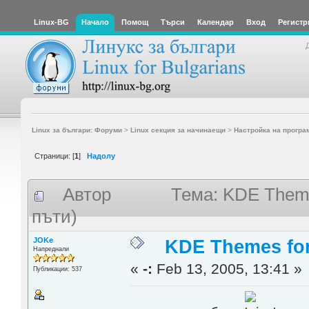
Linux-BG
Начало
Помощ
Търси
Календар
Вход
Регистр
Linux за българи: Форуми
>
Linux секция за начинаещи
>
Настройка на програ
Страници: [
1
]
Надолу
Автор
Тема: KDE Them
пъти)
JOKe
KDE Themes fo
Напреднали
«
-:
Feb 13, 2005, 13:41 »
Публикации: 537