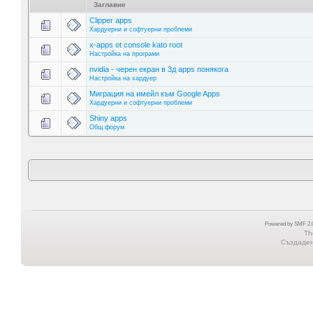
Заглавие
Clipper apps
Хардуерни и софтуерни проблеми
x-apps ot console kato root
Настройка на програми
nvidia - черен екран в 3д apps понякога
Настройка на хардуер
Миграция на имейл към Google Apps
Хардуерни и софтуерни проблеми
Shiny apps
Общ форум
Powered by SMF 2.0
Th
Създадена