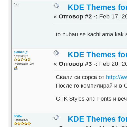
Гост
KDE Themes fo
«
Отговор #2 -:
Feb 17, 20
to hubau se kachi ama kak
plamen_t
KDE Themes fo
Напреднали
«
Отговор #3 -:
Feb 20, 20
Публикации: 170
Свали си сорса от
http://w
После го компилирай и в C
GTK Styles and Fonts и ве
JOKe
KDE Themes fo
Напреднали