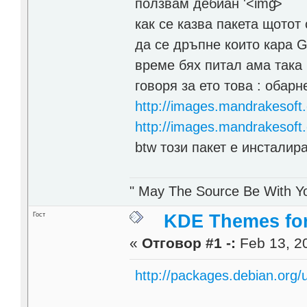
ползвам дебиан
'>
как се казва пакета щотот
да се дръпне които кара 
време бях питал ама така 
говоря за ето това : обар
http://images.mandrakesoft
http://images.mandrakesoft
btw този пакет е инсталир
" May The Source Be With Yo
Гост
KDE Themes fo
«
Отговор #1 -:
Feb 13, 20
http://packages.debian.org/