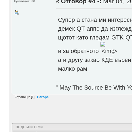
«
Отговор #4 -:
Mar 04, 20
Публикации: 537
Супер а стана ми интерес
демек QT аппс да изглежд
щотот като гледам GTK-QT
и за обратното
'>
а и другу закво КДЕ върви
малко рам
" May The Source Be With Yo
Страници: [
1
]
Нагоре
ПОДОБНИ ТЕМИ