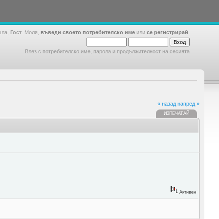
шла,
Гост
. Моля,
въведи своето потребителско име
или
се регистрирай
.
Влез с потребителско име, парола и продължителност на сесията
« назад
напред »
ИЗПЕЧАТАЙ
Активен