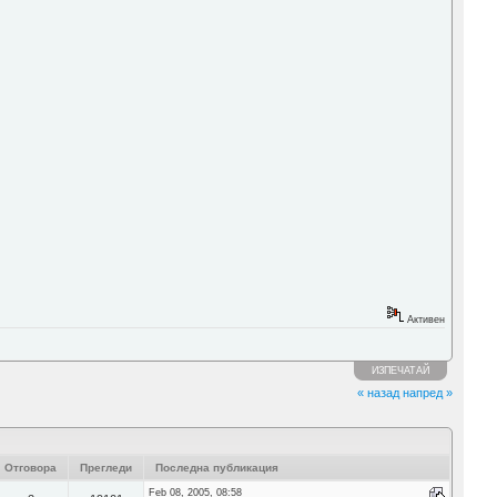
Активен
ИЗПЕЧАТАЙ
« назад
напред »
Отговора
Прегледи
Последна публикация
Feb 08, 2005, 08:58