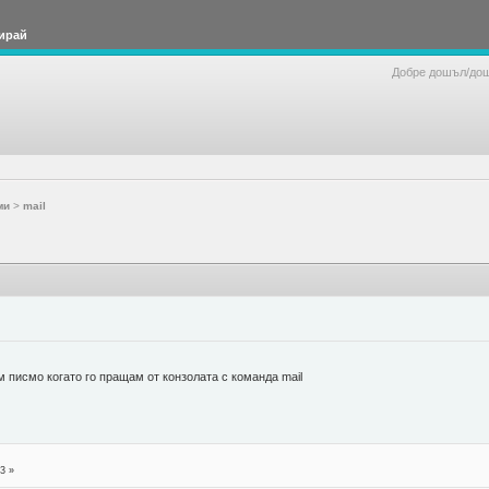
ирай
Добре дошъл/до
ми
>
mail
 писмо когато го пращам от конзолата с команда mail
3 »