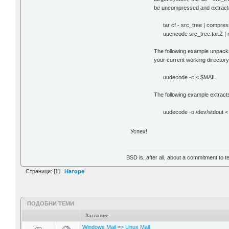
be uncompressed and extracted i
tar cf - src_tree | compress
uuencode src_tree.tar.Z | ma
The following example unpacks a
your current working directory
uudecode -c < $MAIL
The following example extracts
uudecode -o /dev/stdout < $MA
Успех!
BSD is, after all, about a commitment to t
Страници: [
1
]
Нагоре
ПОДОБНИ ТЕМИ
Заглавие
Windows Mail => Linux Mail