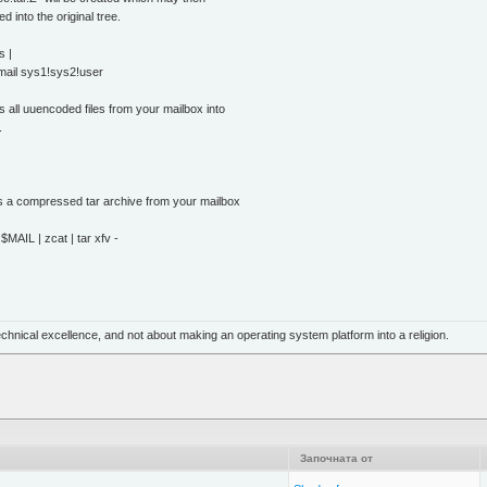
nto the original tree.
 |
il sys1!sys2!user
ll uuencoded files from your mailbox into
.
 a compressed tar archive from your mailbox
IL | zcat | tar xfv -
echnical excellence, and not about making an operating system platform into a religion.
Започната от