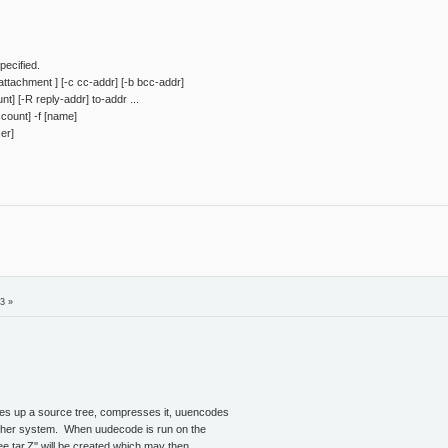
pecified.
 attachment ] [-c cc-addr] [-b bcc-addr]
 [-R reply-addr] to-addr ...
ount] -f [name]
er]
3 »
 up a source tree, compresses it, uuencodes
other system. When uudecode is run on the
e.tar.Z'' will be created which may then