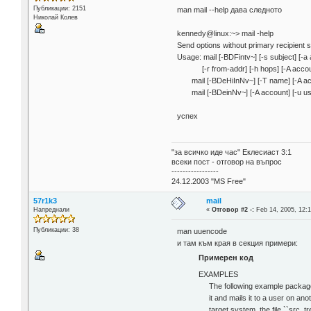
Публикации: 2151
man mail --help дава следното
Николай Колев
kennedy@linux:~> mail -help
Send options without primary recipient s
Usage: mail [-BDFintv~] [-s subject] [-a
[-r from-addr] [-h hops] [-A account]
mail [-BDeHiInNv~] [-T name] [-A acc
mail [-BDeinNv~] [-A account] [-u us
успех
"за всичко иде час" Еклесиаст 3:1
всеки пост - отговор на въпрос
-----------------
24.12.2003 "MS Free"
57r1k3
mail
Напреднали
«
Отговор #2 -:
Feb 14, 2005, 12:1
Публикации: 38
man uuencode
и там към края в секция примери:
Примерен код
EXAMPLES
The following example packages
it and mails it to a user on an
target system, the file ``src_tre