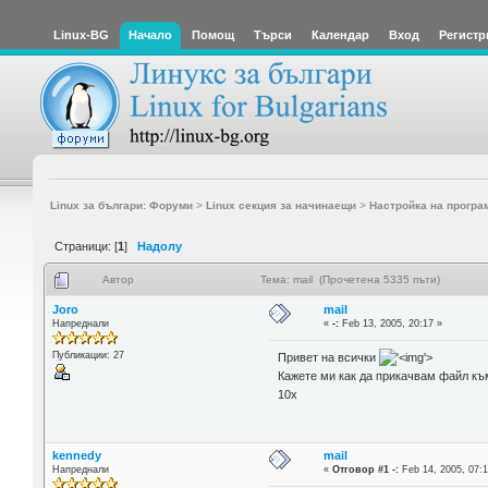
Linux-BG
Начало
Помощ
Търси
Календар
Вход
Регистр
Linux за българи: Форуми
>
Linux секция за начинаещи
>
Настройка на програ
Страници: [
1
]
Надолу
Автор
Тема: mail (Прочетена 5335 пъти)
Joro
mail
Напреднали
«
-:
Feb 13, 2005, 20:17 »
Публикации: 27
Привет на всички
'>
Кажете ми как да прикачвам файл към
10x
kennedy
mail
Напреднали
«
Отговор #1 -:
Feb 14, 2005, 07:1