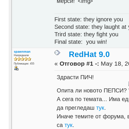
мерси!
'>
First state: they ignore you
Second state: they laught at
Trird state: they fight you
Final state: you win!
spawnman
RedHat 9.0
Напреднали
«
Отговор #1 -:
May 18, 2
Публикации: 455
Здрасти ПИЧ!
Опита ли новото ПЕПСИ?
А сега по темата... Има е
да прегледаш
тук
.
Иначе темите от форума, 
са
тук
.