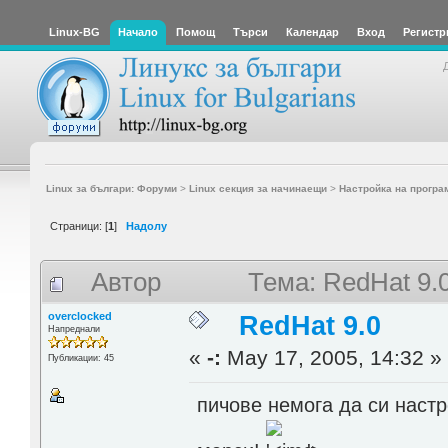
Linux-BG
Начало
Помощ
Търси
Календар
Вход
Регистр
Linux за българи: Форуми
>
Linux секция за начинаещи
>
Настройка на програ
Страници: [
1
]
Надолу
Автор
Тема: RedHat 9.
overclocked
RedHat 9.0
Напреднали
«
-:
May 17, 2005, 14:32 »
Публикации: 45
пичове немога да си наст