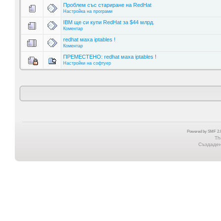
Проблем със стариране на RedHat
Настройка на програми
IBM ще си купи RedHat за $44 млрд.
Коментар
redhat маха iptables !
Коментар
ПРЕМЕСТЕНО: redhat маха iptables !
Настройки на софтуер
Powered by SMF 2.0
Th
Създадена