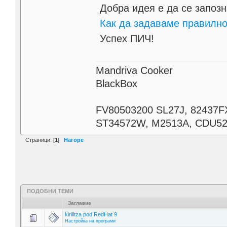
Добра идея е да се запоз
Как да задаваме правилн
Успех ПИЧ!
Mandriva Cooker
BlackBox
FV80503200 SL27J, 82437F
ST34572W, M2513A, CDU521
Страници: [
1
]
Нагоре
ПОДОБНИ ТЕМИ
Заглавие
kirilitza pod RedHat 9
Настройка на програми