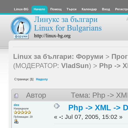
Linux-BG
Начало
Помощ
Търси
Календар
Вход
Регистр
Linux за българи: Форуми
>
Прог
(МОДЕРАТОР:
VladSun
) >
Php -> 
Страници: [
1
]
Надолу
Автор
Тема: Php -> XM
dex
Php -> XML -> 
Напреднали
«
-:
Jul 07, 2005, 15:02 »
Публикации: 29