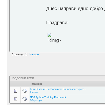
Днес направи едно добро 
Поздрави!
'>
Страници: [
1
]
Нагоре
ПОДОБНИ ТЕМИ
Заглавие
LibreOffice и The Document Foundation търсят ...
Търсене
NSA Python Training Document
Общ форум