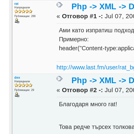
rat
Php -> XML -> 
Напреднали
«
Отговор #1 -:
Jul 07, 20
Публикации: 266
Ами като изпратиш подход
Примерно:
header("Content-type:applic
http://www.last.fm/user/rat_b
dex
Php -> XML -> 
Напреднали
«
Отговор #2 -:
Jul 07, 20
Публикации: 29
Благодаря много rat!
Това редче търсех толков