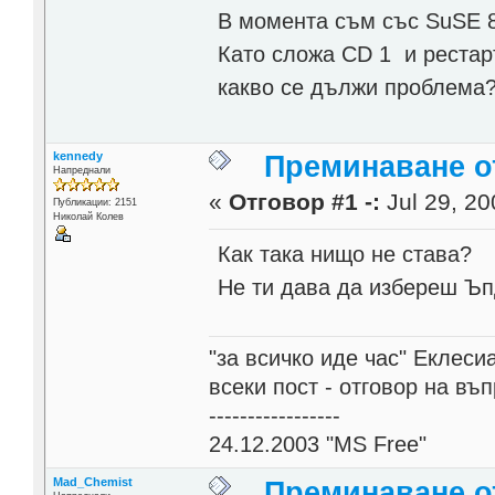
В момента съм със SuSE 8
Като сложа CD 1 и рестар
какво се дължи проблема?
kennedy
Преминаване от
Напреднали
«
Отговор #1 -:
Jul 29, 20
Публикации: 2151
Николай Колев
Как така нищо не става?
Не ти дава да избереш Ъп
"за всичко иде час" Еклесиа
всеки пост - отговор на въ
-----------------
24.12.2003 "MS Free"
Mad_Chemist
Преминаване от