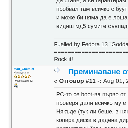
да стане, а ви гарантирам
пробвал там всичко с буут 
и може би няма да е лоша 
видиш мд5 сумите съвпада
Fuelled by Fedora 13 "Godda
=====================
Rock it!
Mad_Chemist
Преминаване от
Напреднали
«
Отговор #11 -:
Aug 01, 
Публикации: 52
PC-то се boot-ва първо от
проверя дали всичко му е 
Някъде (тук ли беше, в няк
копира диска в дадена дир