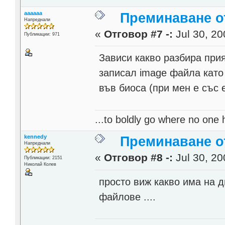
aaaaaa
Преминаване от
Напреднали
«
Отговор #7 -:
Jul 30, 20
Публикации: 971
Зависи какво разбира прия
записал image файла като d
във биоса (при мен е със es
...to boldly go where no one 
kennedy
Преминаване от
Напреднали
«
Отговор #8 -:
Jul 30, 20
Публикации: 2151
Николай Колев
просто виж какво има на д
файлове ....