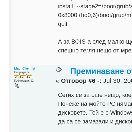
install --stage2=/boot/grub
0x8000 (hd0,6)/boot/grub/m
quit
А за BOIS-а след малко щ
спешно тегля нещо от мре
Mad_Chemist
Преминаване от
Напреднали
«
Отговор #6 -:
Jul 30, 20
Публикации: 52
Сетих се за още нещо, кое
Понеже на мойто PC нямам
дисковете. Той е с Windo
да са се замазали и диско