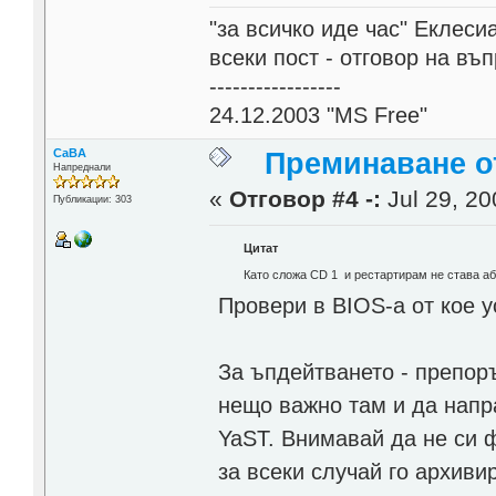
"за всичко иде час" Еклесиа
всеки пост - отговор на въ
-----------------
24.12.2003 "MS Free"
CaBA
Преминаване от
Напреднали
«
Отговор #4 -:
Jul 29, 20
Публикации: 303
Цитат
Като сложа CD 1 и рестартирам не става аб
Провери в BIOS-а от кое 
За ъпдейтването - препоръ
нещо важно там и да напр
YaST. Внимавай да не си 
за всеки случай го архиви