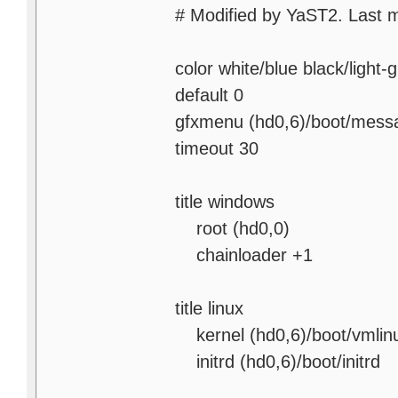
# Modified by YaST2. Last m
color white/blue black/light-
default 0
gfxmenu (hd0,6)/boot/mess
timeout 30
title windows
root (hd0,0)
chainloader +1
title linux
kernel (hd0,6)/boot/vmlin
initrd (hd0,6)/boot/initrd