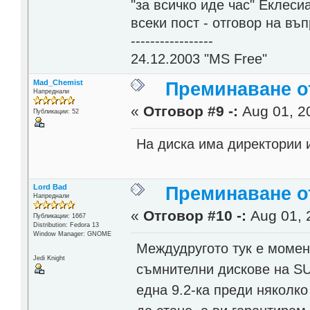
"за всичко иде час" Еклесиа
всеки пост - отговор на въ
-----------------
24.12.2003 "MS Free"
Mad_Chemist
Преминаване от
Напреднали
«
Отговор #9 -:
Aug 01, 20
Публикации: 52
На диска има директории 
Lord Bad
Преминаване от
Напреднали
«
Отговор #10 -:
Aug 01, 
Публикации: 1667
Distribution: Fedora 13
Window Manager: GNOME
Междудругото тук е момен
Jedi Knight
съмнителни дискове на SU
една 9.2-ка преди няколко