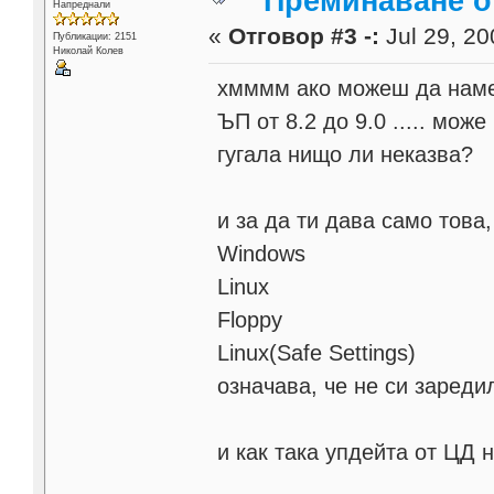
Преминаване от
Напреднали
«
Отговор #3 -:
Jul 29, 20
Публикации: 2151
Николай Колев
хмммм ако можеш да намер
ЪП от 8.2 до 9.0 ..... може
гугала нищо ли неказва?
и за да ти дава само това,
Windows
Linux
Floppy
Linux(Safe Settings)
означава, че не си зареди
и как така упдейта от ЦД 