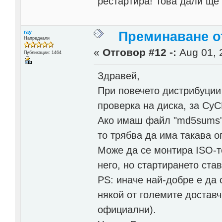
рестартира! Това дали ще
ray
Преминаване от
Напреднали
«
Отговор #12 -:
Aug 01, 
Публикации: 1464
Здравей,
При повечето дистрибуции
проверка на диска, за Су
Ако имаш файл "md5sums" 
то трябва да има такава о
Може да се монтира ISO-то
него, но стартирането ста
PS: иначе най-добре е да с
някой от големите достав
официални).