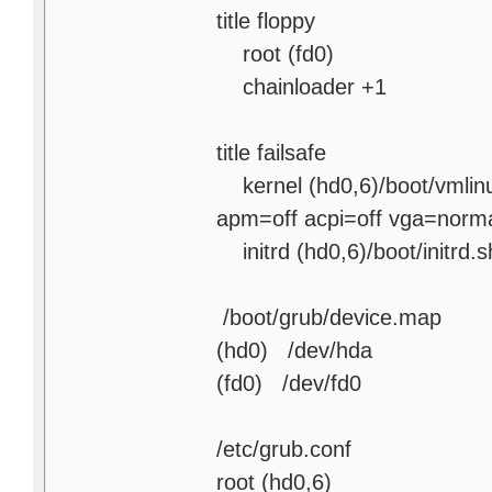
title floppy
root (fd0)
chainloader +1
title failsafe
kernel (hd0,6)/boot/vmlin
apm=off acpi=off vga=norm
initrd (hd0,6)/boot/initrd.
/boot/grub/device.map
(hd0) /dev/hda
(fd0) /dev/fd0
/etc/grub.conf
root (hd0,6)