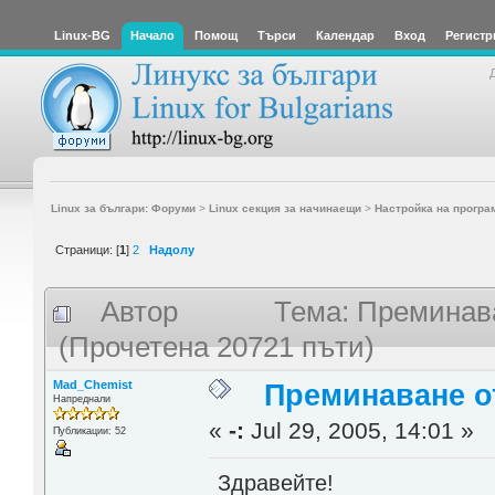
Linux-BG
Начало
Помощ
Търси
Календар
Вход
Регистр
Linux за българи: Форуми
>
Linux секция за начинаещи
>
Настройка на програ
Страници: [
1
]
2
Надолу
Автор
Тема: Преминава
(Прочетена 20721 пъти)
Mad_Chemist
Преминаване от
Напреднали
«
-:
Jul 29, 2005, 14:01 »
Публикации: 52
Здравейте!