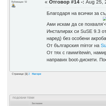
«
Отговор #14 -:
Aug 25, 
Публикации: 52
Благодаря на всички за съ
Ами искам да се похваля
Инсталирах си SuSE 9.3 от
наред) без особени акроба
От българския mirror на
Su
От тях с rawwritewin, нами
направих boot-дискети. Пос
Страници: [
1
]
2
Нагоре
ПОДОБНИ ТЕМИ
Заглавие