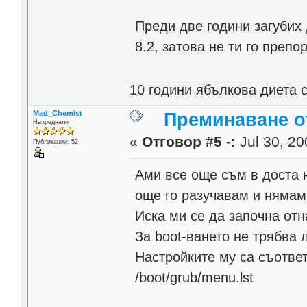
Преди две години загубих 
8.2, затова не ти го препо
10 години ябълкова диета ст
Mad_Chemist
Преминаване от
Напреднали
«
Отговор #5 -:
Jul 30, 20
Публикации: 52
Ами все още съм в доста н
още го разучавам и нямам 
Иска ми се да започна отн
За boot-ването не трябва л
Настройките му са съответ
/boot/grub/menu.lst