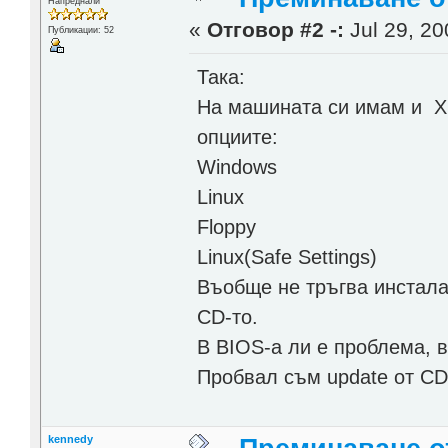
Напреднали
«
Отговор #2 -:
Jul 29, 20
Публикации: 52
Така:
На машината си имам и XP
опциите:
Windows
Linux
Floppy
Linux(Safe Settings)
Въобще не тръгва инсталац
CD-то.
В BIOS-a ли е проблема, в 
Пробвал съм update от CD-
kennedy