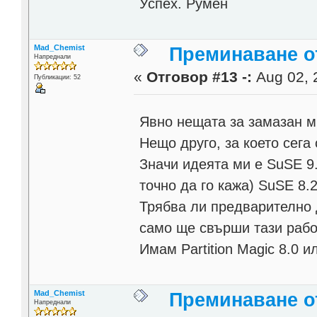
Успех. Румен
Mad_Chemist
Преминаване от
Напреднали
«
Отговор #13 -:
Aug 02, 
Публикации: 52
Явно нещата за замазан м
Нещо друго, за което сега 
Значи идеята ми е SuSE 9.
точно да го кажа) SuSE 8.
Трябва ли предварително 
само ще свърши тази рабо
Имам Partition Magic 8.0 и
Mad_Chemist
Преминаване от
Напреднали