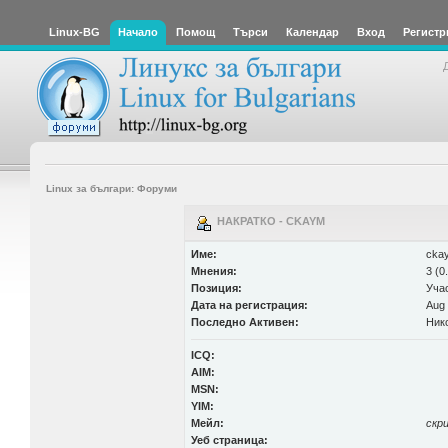
Linux-BG
Начало
Помощ
Търси
Календар
Вход
Регистр
Linux за българи: Форуми
НАКРАТКО - CKAYM
Име:
cka
Мнения:
3 (0
Позиция:
Уча
Дата на регистрация:
Aug 
Последно Активен:
Ник
ICQ:
AIM:
MSN:
YIM:
Мейл:
скр
Уеб страница: