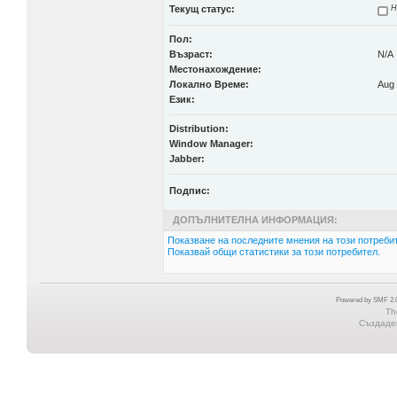
Текущ статус:
Н
Пол:
Възраст:
N/A
Местонахождение:
Локално Време:
Aug 
Език:
Distribution:
Window Manager:
Jabber:
Подпис:
ДОПЪЛНИТЕЛНА ИНФОРМАЦИЯ:
Показване на последните мнения на този потребит
Показвай общи статистики за този потребител.
Powered by SMF 2.0
Th
Създаден