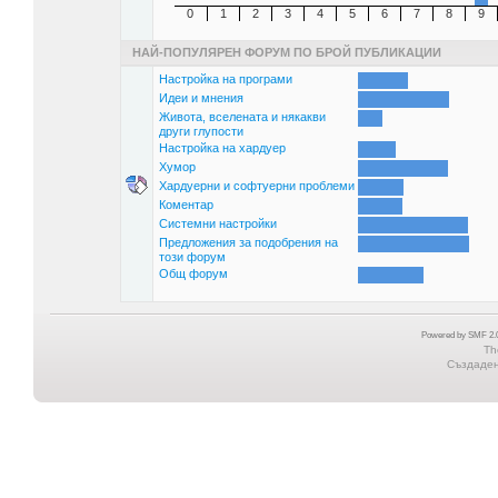
0
1
2
3
4
5
6
7
8
9
НАЙ-ПОПУЛЯРЕН ФОРУМ ПО БРОЙ ПУБЛИКАЦИИ
Настройка на програми
Идеи и мнения
Живота, вселената и някакви
други глупости
Настройка на хардуер
Хумор
Хардуерни и софтуерни проблеми
Коментар
Системни настройки
Предложения за подобрения на
този форум
Общ форум
Powered by SMF 2.0
Th
Създадена