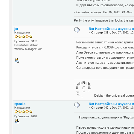
Там са сигурно 5-10%
И друг път съм го споменавал, че еди
«
Последна редакция: Dec 07, 2022, 13:30 от
Perl - the only language that looks the s
jet
Re: Настройка на звукова 
Напреднали
«
Отговор #39 -:
Dec 07, 2022, 15
Публикации: 3470
Ресничките зависят и на колко грама 
Distribution: debian
Концертите са с < 0.03% щото са кл
Window Manager: kde
А на Зевса услвателя сигурно никога
Поне сменил ли си му хартиените кон
Лампите се ползват само за китарни 
Сега народа се е пощурил и по грамо
..⢀⣴⠾⠻⢶⣦⠀
⣾⠁⢠⠒⠀⣿⡁
⢿⡄⠘⠷⠚⠋
⠈⠳⣄⠀⠀⠀⠀ Debian, the universal operat
spec1a
Re: Настройка на звукова 
Напреднали
«
Отговор #40 -:
Dec 07, 2022, 16
Публикации: 6982
Преди няколко дена видях в "Кауфлан
Първо помислих,чв е халюцинация,но
После се поразмислих дали не съм п