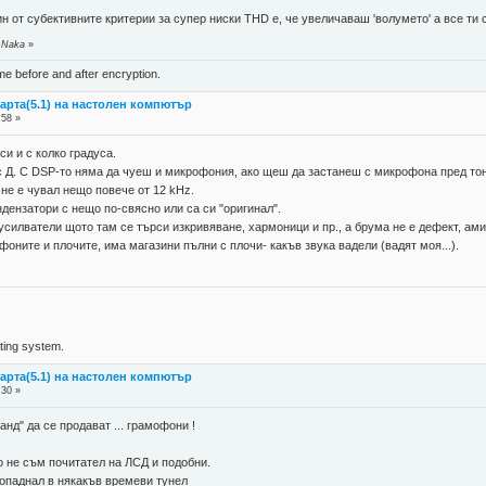
н от субективните критерии за супер ниски THD е, че увеличаваш 'волумето' а все ти с
 Naka
»
ame before and after encryption.
карта(5.1) на настолен компютър
:58 »
си и с колко градуса.
ас Д. С DSP-то няма да чуеш и микрофония, ако щеш да застанеш с микрофона пред то
 не е чувал нещо повече от 12 kHz.
дензатори с нещо по-свясно или са си "оригинал".
усилватели щото там се търси изкривяване, хармоници и пр., а брума не е дефект, ами
фоните и плочите, има магазини пълни с плочи- какъв звука вадели (вадят моя...).
ing system.
карта(5.1) на настолен компютър
:30 »
д" да се продават ... грамофони !
 не съм почитател на ЛСД и подобни.
опаднал в някакъв времеви тунел