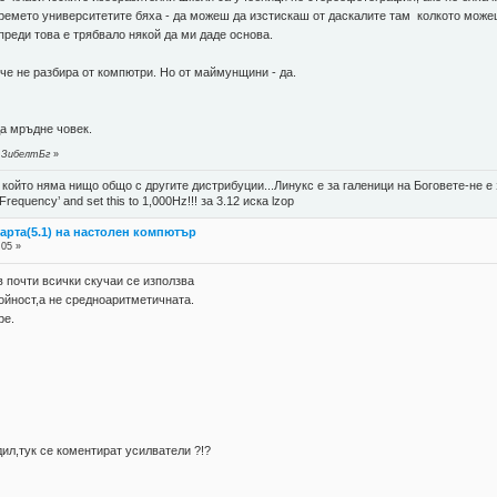
авремето университетите бяха - да можеш да изстискаш от даскалите там колкото можеш
 преди това е трябвало някой да ми даде основа.
че не разбира от компютри. Но от маймунщини - да.
а мръдне човек.
т ЗибелтБг
»
, който няма нищо общо с другите дистрибуции...Линукс е за галеници на Боговете-не 
 Frequency’ and set this to 1,000Hz!!! за 3.12 иска lzop
карта(5.1) на настолен компютър
:05 »
 почти всички скучаи се използва
ойност,а не средноаритметичната.
ре.
дил,тук се коментират усилватели ?!?