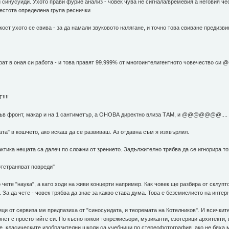
 синусуиди. Ухото прави фурие анализ - човек чува не сигнала/времевия а неговия ч
 честота определена група реснички
мкост ухото се свива - за да намали звуковото налягане, и точно това свиване предизв
вират в оная си работа - и това правят 99.999% от многоинтелигентното човечество си @
!!!!
 фронт, макар и на 1 сантиметър, а ОНОВА директно влиза ТАМ, и @@@@@@@....
та" в кошчето, ако искаш да се развиваш. Аз отдавна съм я изхвърлил.
актика нещата са далеч по сложни от зрението. Задължително трябва да се игнорира т
 отстраняват повреди"
чете "наука", а като ходи на живи концерти например. Как човек ще разбира от склупто
. За да чете - човек трябва да знае за какво става дума. Това е безсмислието на интерн
ици от сервиза ме предпазиха от "синосуидата, и теоремата на Котелников". И всичкит
нет с простотийте си. По късно някои тонрежисьори, музиканти, езотерици архитекти, 
е класическите изобразителни школи са учебници по стереофотография, ако не бяха м