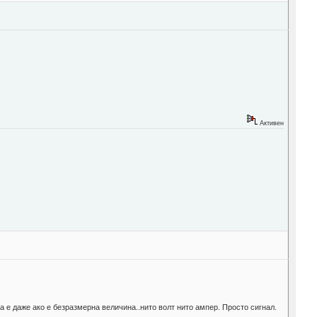
Активен
а е даже ако е безразмерна величина..нито волт нито ампер. Просто сигнал.