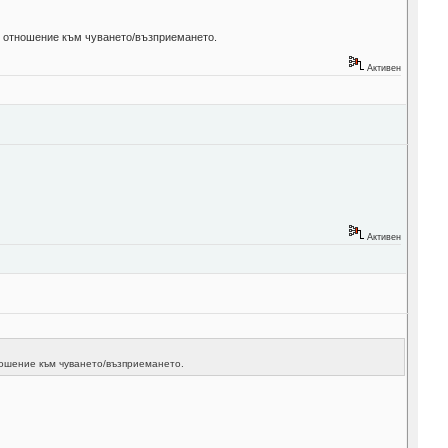
о отношение към чуването/възприемането.
Активен
Активен
ношение към чуването/възприемането.