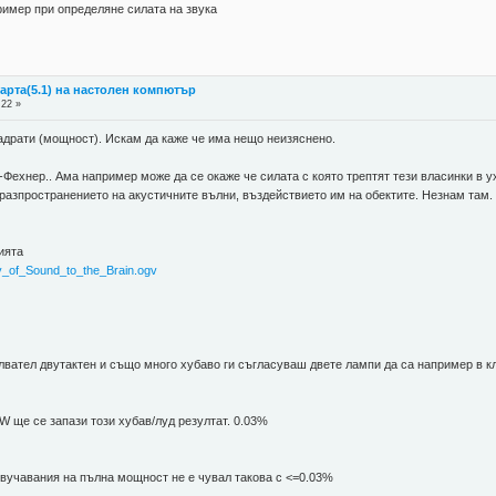
пример при определяне силата на звука
карта(5.1) на настолен компютър
:22 »
вадрати (мощност). Искам да каже че има нещо неизяснено.
-Фехнер.. Ама например може да се окаже че силата с която трептят тези власинки в у
разпространението на акустичните вълни, въздействието им на обектите. Незнам там. 
ията
ney_of_Sound_to_the_Brain.ogv
илвател двутактен и също много хубаво ги съгласуваш двете лампи да са например в 
2W ще се запази този хубав/луд резултат. 0.03%
звучавания на пълна мощност не е чувал такова с <=0.03%