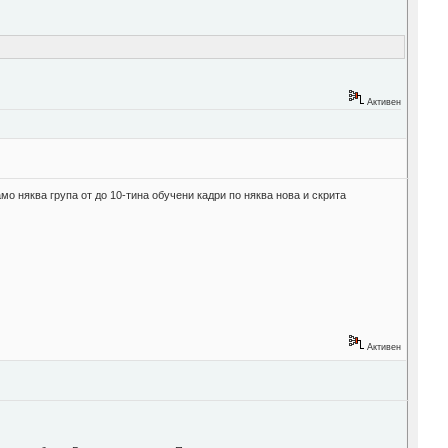
Активен
мо няква група от до 10-тина обучени кадри по няква нова и скрита
Активен