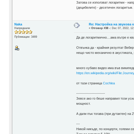
Затова се използват логаритми - на
(децибелите) - десетичен логаритъм.
Naka
Re: Настройка на звукова 
Напреднали
«
Отговор #38 -:
Dec 07, 2022, 12
Публикации: 3469
Да де логаритмично....ама вътре е к
Отвънка да - крайния резултат Вебер
нещо чисто механично в акустиката, 
много хубаво видео има във википед
https://en.wikipedia.org/wiki/File:Jour
от тази страница
Cochlea
------------------------
Зевсе ако го беше направил този ус
мощност.
А дали пък тогава (при дутактен) на 
---
Никой никъде, по концерти, големи о