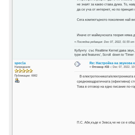
не знаят за какво става дума. То, н
да се уча от интернет, но по принцип
Сега компютърното поколение най ве
Иначе от маймунската теория няма д
«
Последна редакция: Dec 07, 2022, 01:55 о
Кубунту със Realtime Kernel дава звук
type and features’, Scroll down to ‘Timer
spec1a
Re: Настройка на звукова 
Напреднали
«
Отговор #33 -:
Dec 07, 2022, 10
Публикации: 6982
В електротехниката/електрониката в
средноквадратичната (ефективна) ст
Това в отговор на едно писание по-го
П.С. Абе,къде е Зевса,че не се е оба