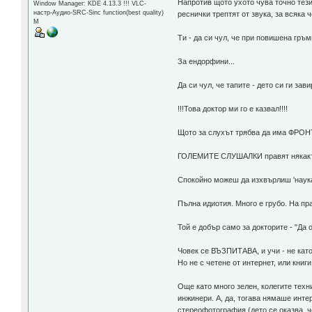
Напротив щото ухото чува точно тези
Window Manager: KDE 4.13.3 !!! VLC-
настр-Аудио-SRC-Sinc function(best quality)
реснички трептят от звука, за всяка
М
Ти - да си чул, че при повишена гръ
За ендорфини...
Да си чул, че тапите - дето си ги за
!!!Това доктор ми го е казвал!!!!
Щото за слухът трябва да има ФРОНТ
ГОЛЕМИТЕ СЛУШАЛКИ правят някакъв
Спокойно можеш да изхвърлиш 'наука
Пълна идиотия. Много е грубо. На пр
Той е добър само за докторите - "Да
Човек се ВЪЗПИТАВА, и учи - не като 
Но не с четене от интернет, или книги
Още като много зелен, колегите техн
инжинери. А, да, тогава нямаше интер
стереофотография (дето се оказва, ч