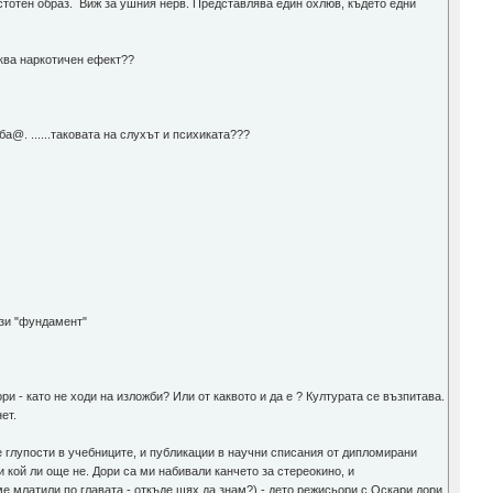
естотен образ. Виж за ушния нерв. Представлява един охлюв, където едни
иква наркотичен ефект??
ба@. ......таковата на слухът и психиката???
ози "фундамент"
ри - като не ходи на изложби? Или от каквото и да е ? Културата се възпитава.
ет.
е глупости в учебниците, и публикации в научни списания от дипломирани
и кой ли още не. Дори са ми набивали канчето за стереокино, и
е млатили по главата - откъде щях да знам?) - дето режисьори с Оскари дори