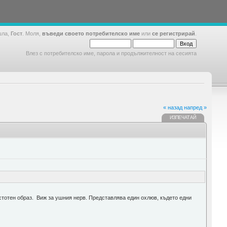
шла,
Гост
. Моля,
въведи своето потребителско име
или
се регистрирай
.
Влез с потребителско име, парола и продължителност на сесията
« назад
напред »
ИЗПЕЧАТАЙ
естотен образ. Виж за ушния нерв. Представлява един охлюв, където едни