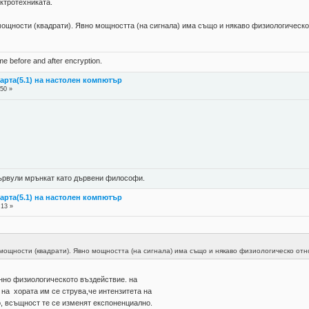
ектротехниката.
ощности (квадрати). Явно мощността (на сигнала) има също и някаво физиологическ
ame before and after encryption.
карта(5.1) на настолен компютър
:50 »
 цървули мрънкат като дървени философи.
карта(5.1) на настолен компютър
:13 »
ощности (квадрати). Явно мощността (на сигнала) има също и някаво физиологическо от
но физиологическото въздействие. на
 на хората им се струва,че интензитета на
о, всъщност те се изменят експоненциално.