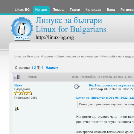
Linux-BG
Начало
Помощ
Търси
Календар
Вход
Регистр
Linux за българи: Форуми
>
Linux секция за начинаещи
>
Настройка на хардуе
Страници:
1
2
[
3
]
4
Надолу
Автор
Тема: Настройка на звукова карта(5.1) на
Naka
Re: Настройка на звукова 
Напреднали
«
Отговор #30 -:
Dec 06, 2022, 22
Цитат на: ЗибелтБг в Dec 06, 2022, 22
Публикации: 3469
Само, дето реалният звук нито е син
Напротив щото ухото чува точно тези
реснички трептят от звука, за всяка 
Ако трябва някакси технически да се