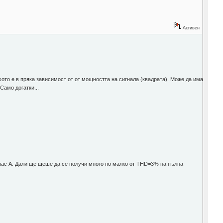
Активен
хото е в пряка зависимост от от мощността на сигнала (квадрата). Може да има
Само догатки...
клас А. Дали ще щеше да се получи много по малко от THD=3% на пълна