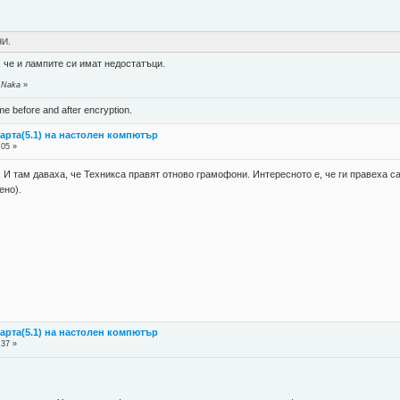
НИ.
 че и лампите си имат недостатъци.
 Naka
»
ame before and after encryption.
карта(5.1) на настолен компютър
:05 »
. И там даваха, че Техникса правят отново грамофони. Интересното е, че ги правеха са
ено).
карта(5.1) на настолен компютър
:37 »