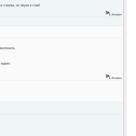
е струва, че звука е слаб.
Активен
нколоната.
 ефект.
Активен