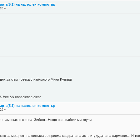
карта(5.1) на настолен компютър
:26 »
 щях да съм човека с най-много Mини Kупъри
М$ free && conscience clear
карта(5.1) на настолен компютър
:29 »
о...амо какво е това Зибелт...Нещо на швабски ми звучи.
лите за мощност на сигнала се приема квадрата на амплитудудата на хармоника. И тов