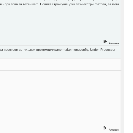
 - при това за техен кеф. Новият строй унищожи тези екстри. Затова, аз мога
Активен
е за простосмъртни...при прекомпилиране-make menuconfig, Under ‘Processor
Активен