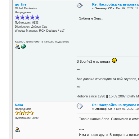
go_fire
Re: Настройка на звукова 
Global Moderator
«
Отговор #34 -:
Dec 07, 2022, 11
Напреднали
Зибелт е Зевс.
Публикации: 9153
Distribution: Дебиан Сид
Window Manager: ROX-Desktop / е17
кашик с гранатомет в танково поделение
В $por4e2 e истината
***
Aко даваха стипендия за най-глупави,
***
Reborn since 1998 || 15.09.2007 totally 
Naka
Re: Настройка на звукова 
Напреднали
«
Отговор #35 -:
Dec 07, 2022, 11
Публикации: 3469
Това е нашия Зевс. Сменил си е имет
----
Има и нещо друго. В теория на сигна