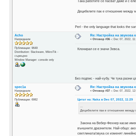
Така работите се пасват даже и с ел
Децибелите пак е отношение между м
Perl - the only language that looks the s
Acho
Re: Настройка на звукова 
Напреднали
«
Отговор #36 -:
Dec 07, 2022, 11
Публикации: 9649
Клонирал се е значи Зевса.
Distribution: Slackware, MikroTik -
сървърно
Window Manager: console only
Без подпис - най-хубу. Че тука разни
spec1a
Re: Настройка на звукова 
Напреднали
«
Отговор #37 -:
Dec 07, 2022, 12
Цитат на: Naka в Dec 07, 2022, 11:29
Публикации: 6982
...
Децибелите пак е отношение между м
Закона на Вебер-Фехнер касае имен
външните дразнители. Най-общо: ако
светлината/звука се изменят линейн