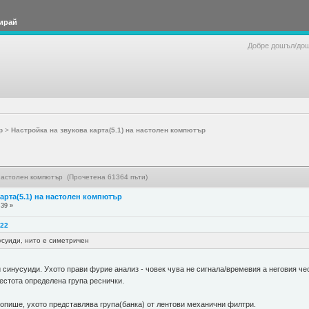
ирай
Добре дошъл/до
р
>
Настройка на звукова карта(5.1) на настолен компютър
 настолен компютър (Прочетена 61364 пъти)
карта(5.1) на настолен компютър
:39 »
:22
усуиди, нито е симетричен
 синусуиди. Ухото прави фурие анализ - човек чува не сигнала/времевия а неговия ч
честота определена група реснички.
 опише, ухото представлява група(банка) от лентови механични филтри.