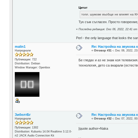
Цитат
топл. шумове въобще не влияят на К
Тук съм съгласен. Просто говорехме,
«
Последна редакция: Dec 06, 2022, 22:41 от
Perl - the only language that looks the s
malin1
Re: Настройка на звукова 
Напреднали
«
Отговор #31 -:
Dec 06, 2022, 23
Публикации: 722
Бе гледах и аз не знам коя телевизия
Distribution: Debian
технология, дето са вкарали (естеств
Window Manager: Openbox
ЗибелтБг
Re: Настройка на звукова 
Напреднали
«
Отговор #32 -:
Dec 07, 2022, 00
Публикации: 1302
[quote author=Naka
Distribution: Kubuntu 14.04 Realtime 3.12.0-
rt2 JACK Audio Connection Kit