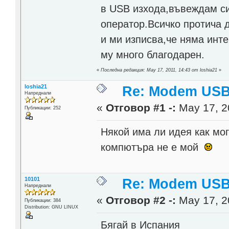
в USB изхода,въвеждам с
оператор.Всичко протича 
и ми изписва,че няма инт
му много благодарен.
«
Последна редакция: May 17, 2011, 14:43 от loshia21
»
loshia21
Re: Modem USB
Напреднали
«
Отговор #1 -:
May 17, 2
Публикации: 252
Някой има ли идея как мо
компютъра не е мой
10101
Re: Modem USB
Напреднали
«
Отговор #2 -:
May 17, 2
Публикации: 384
Distribution: GNU LINUX
Бягай в Испания