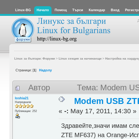
Linux-BG
Начало
Помощ
Търси
Календар
Вход
Регистр
Linux за българи: Форуми
>
Linux секция за начинаещи
>
Настройка на хардуе
Страници: [
1
]
Надолу
Автор
Тема: Modem US
loshia21
Modem USB ZT
Напреднали
«
-:
May 17, 2011, 14:30 »
Публикации: 252
Здравейте,значи имам сл
ZTE MF637) на Orange-Исп