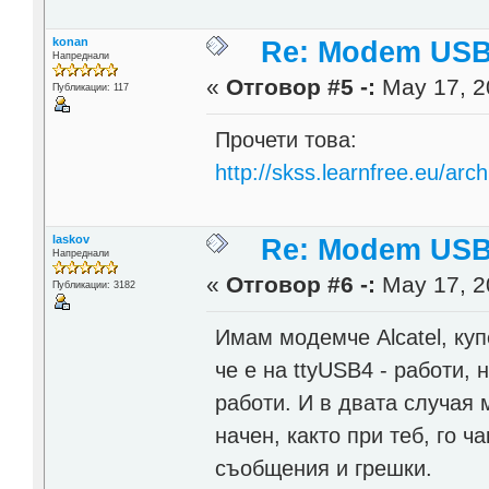
konan
Re: Modem USB
Напреднали
«
Отговор #5 -:
May 17, 20
Публикации: 117
Прочети това:
http://skss.learnfree.eu/arc
laskov
Re: Modem USB
Напреднали
«
Отговор #6 -:
May 17, 2
Публикации: 3182
Имам модемче Alcatel, куп
че е на ttyUSB4 - работи, 
работи. И в двата случая 
начен, както при теб, го ч
съобщения и грешки.