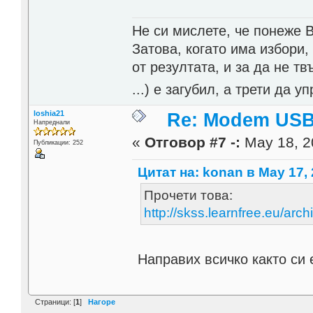
Не си мислете, че понеже 
Затова, когато има избори,
от резултата, и за да не тв
...) е загубил, а трети да
loshia21
Re: Modem USB
Напреднали
«
Отговор #7 -:
May 18, 2
Публикации: 252
Цитат на: konan в May 17, 
Прочети това:
http://skss.learnfree.eu/arc
Направих всичко както си 
Страници: [
1
]
Нагоре