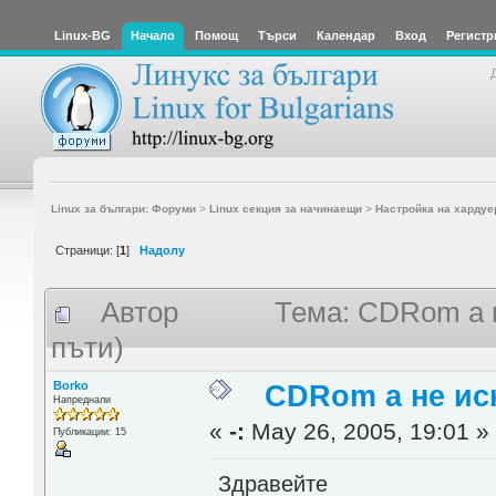
Linux-BG
Начало
Помощ
Търси
Календар
Вход
Регистр
Linux за българи: Форуми
>
Linux секция за начинаещи
>
Настройка на хардуе
Страници: [
1
]
Надолу
Автор
Тема: CDRom а н
пъти)
Borko
CDRom а не иск
Напреднали
«
-:
May 26, 2005, 19:01 »
Публикации: 15
Здравейте