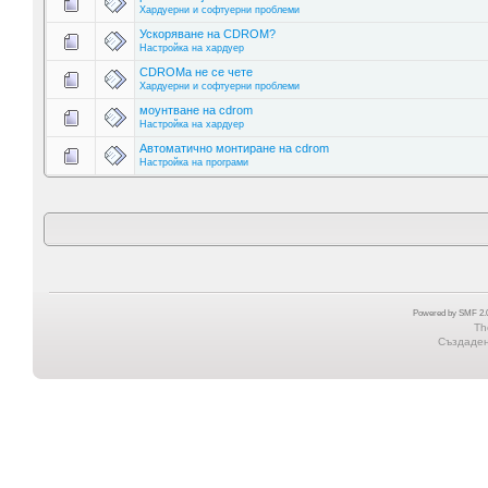
Хардуерни и софтуерни проблеми
Ускоряване на CDROM?
Настройка на хардуер
CDROMа не се чете
Хардуерни и софтуерни проблеми
моунтване на cdrom
Настройка на хардуер
Автоматично монтиране на cdrom
Настройка на програми
Powered by SMF 2.0
Th
Създадена