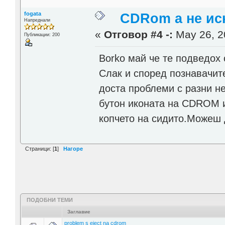
fogata
CDRom а не иск
Напреднали
«
Отговор #4 -:
May 26, 2
Публикации: 200
Borko май че те подведох 
Слак и според познавачит
доста проблеми с разни н
бутон иконата на CDROM 
копчето на сидито.Можеш да
Страници: [
1
]
Нагоре
ПОДОБНИ ТЕМИ
Заглавие
problem s eject na cdrom