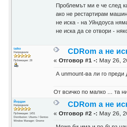
Проблемът ми е че след к
ако не рестартирам машин
не иска - на Уйндоуса ням
не иска да се отвори - ня
taiko
CDRom а не иск
Напреднали
«
Отговор #1 -:
May 26, 2
Публикации: 28
А unmount-ва ли го преди 
От всичко по малко ... та н
Йордан
CDRom а не иск
Напреднали
«
Отговор #2 -:
May 26, 2
Публикации: 1451
Distribution: Ubuntu / Gentoo
Window Manager: Gnome
Може би има и по-бърз на