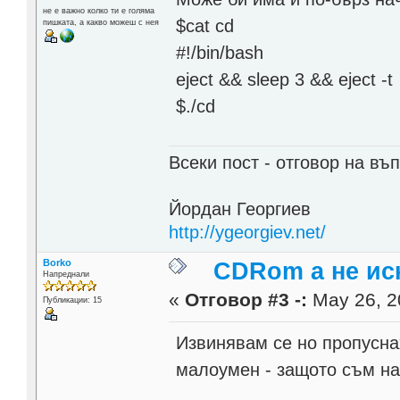
не е важно колко ти е голяма
$cat cd
пишката, а какво можеш с нея
#!/bin/bash
eject && sleep 3 && eject -t
$./cd
Всеки пост - отговор на въп
Йордан Георгиев
http://ygeorgiev.net/
Borko
CDRom а не иск
Напреднали
«
Отговор #3 -:
May 26, 2
Публикации: 15
Извинявам се но пропусна
малоумен - защото съм н