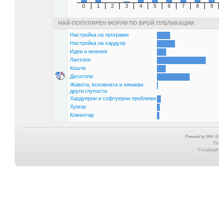
0
1
2
3
4
5
6
7
8
9
НАЙ-ПОПУЛЯРЕН ФОРУМ ПО БРОЙ ПУБЛИКАЦИИ
Настройка на програми
Настройка на хардуер
Идеи и мнения
Лаптопи
Кошче
Десктопи
Живота, вселената и някакви
други глупости
Хардуерни и софтуерни проблеми
Хумор
Коментар
Powered by SMF 2.0
Th
Създаден