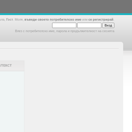
шла,
Гост
. Моля,
въведи своето потребителско име
или
се регистрирай
.
Влез с потребителско име, парола и продължителност на сесията
/ТЕКСТ