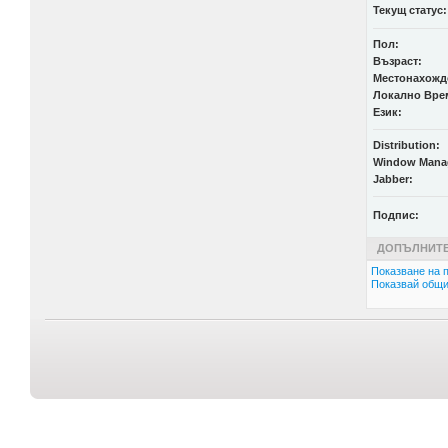
Текущ статус:
Пол:
Възраст:
Местонахожд
Локално Вре
Език:
Distribution:
Window Mana
Jabber:
Подпис:
ДОПЪЛНИТЕ
Показване на п
Показвай общи 