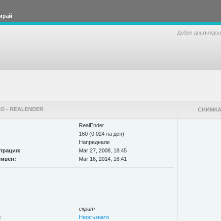
ирай
Добре дошъл/до
О - REALENDER
СНИМКА
RealEnder
160 (0.024 на ден)
Напреднали
страция:
Mar 27, 2008, 18:45
тивен:
Mar 16, 2014, 16:41
скрит
:
Неосъзнато