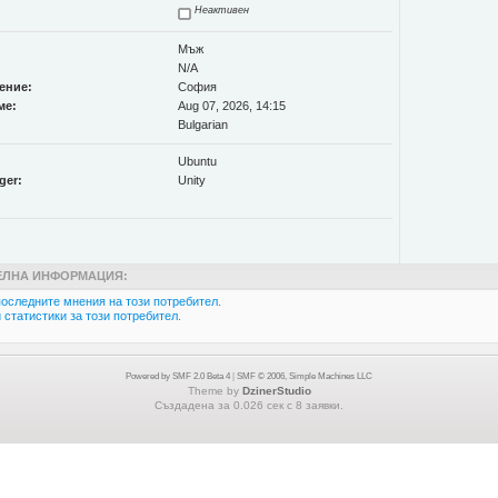
Неактивен
Мъж
N/A
ение:
София
ме:
Aug 07, 2026, 14:15
Bulgarian
Ubuntu
ger:
Unity
ЛНА ИНФОРМАЦИЯ:
оследните мнения на този потребител.
статистики за този потребител.
Powered by SMF 2.0 Beta 4
|
SMF © 2006, Simple Machines LLC
Theme by
DzinerStudio
Създадена за 0.026 сек с 8 заявки.