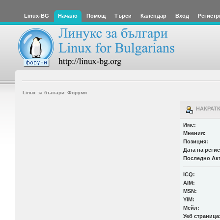
Linux-BG
Начало
Помощ
Търси
Календар
Вход
Регистр
Linux за българи: Форуми
НАКРАТК
Име:
Мнения:
Позиция:
Дата на реги
Последно Ак
ICQ:
AIM:
MSN:
YIM:
Мейл:
Уеб страница