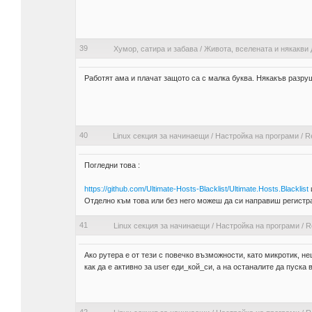
39
Хумор, сатира и забава
/
Живота, вселената и някакви 
Работят ама и плачат защото са с малка буква. Някакъв разруш
40
Linux секция за начинаещи
/
Настройка на програми
/
R
Погледни това :
https://github.com/Ultimate-Hosts-Blacklist/Ultimate.Hosts.Blacklist
и
Отделно към това или без него можеш да си направиш регистр
41
Linux секция за начинаещи
/
Настройка на програми
/
R
Ако рутера е от тези с повечко възможности, като микротик, не
как да е активно за user еди_кой_си, а на останалите да пуска 