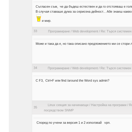
Съгласен съм, че да бъдеш естествен и да го отстояваш е гол
В случая ставаше дума за сериозна дейност... Абе знаеш какво 
и мир.
33
Програмиране
/
Web development
/
Re: Търся системен
Може и така да е, но така описано предложението ми се стори 
34
Програмиране
/
Web development
/
Re: Търся системен
С F3, Ctrl+F или find /around the Word sys admin?
Linux секция за начинаещи
/
Настройка на програми
/
R
35
посредством SNMP
Според по учени за версия 1 и 2 използвай vpn.