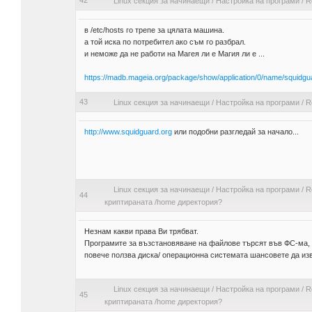
42
Linux секция за начинаещи
/
Настройка на програми
/
R
в /etc/hosts го трепе за цялата машина.
а той иска по потребител ако съм го разбрал.
и неможе да не работи на Магея ли е Магия ли е ...
https://madb.mageia.org/package/show/application/0/name/squidgu
43
Linux секция за начинаещи
/
Настройка на програми
/
R
http://www.squidguard.org
или подобни разгледай за начало...
Linux секция за начинаещи
/
Настройка на програми
/
R
44
криптираната /home директория?
Незнам какви права Ви трябват.
Програмите за възстановяване на файлове търсят във ФС-ма, 
повече ползва диска/ операционна системата шансовете да из
Linux секция за начинаещи
/
Настройка на програми
/
R
45
криптираната /home директория?