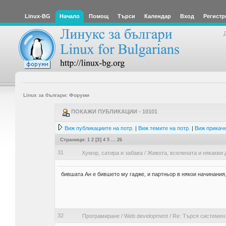
Linux-BG
Начало
Помощ
Търси
Календар
Вход
Регистр
Linux за българи: Форуми
ПОКАЖИ ПУБЛИКАЦИИ - 10101
Виж публикациите на потр.
|
Виж темите на потр.
|
Виж прикаче
Страници:
1
2
[
3
]
4
5
...
26
31
Хумор, сатира и забава
/
Живота, вселената и някакви 
бившата Ан е бившето му гадже, и партньор в някои начинания, 
32
Програмиране
/
Web development
/
Re: Търся системен