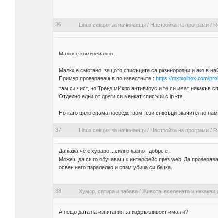
36
Linux секция за начинаещи
/
Настройка на програми
/
Re
Малко е комерсиално...
Малко е смотано, защото списъците са разннородни и ако в най-
Пример проверяваш в по известните :
https://mxtoolbox.com/prob
там си чист, но Тренд мИкро антивирус и те си имат някакъв сп
Отделно едни от други си менкат списъци с ip -та.
Но като цяло спама посредством тези списъци значително нам
37
Linux секция за начинаещи
/
Настройка на програми
/
Re
Да кажа че е хуваво ...силно казно, добре е .
Можеш да си го обучаваш с интерфейс през web. Да проверяв
освен него паралелно и спам убица си бачка.
38
Хумор, сатира и забава
/
Живота, вселената и някакви 
А нещо дата на изпитания за издръжливост има ли?