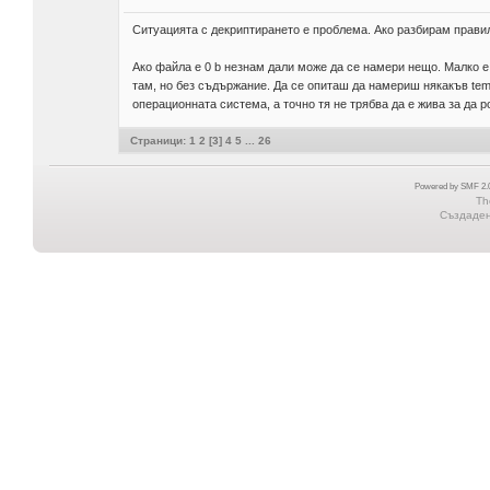
Ситуацията с декриптирането е проблема. Ако разбирам правил
Ако файла е 0 b незнам дали може да се намери нещо. Малко е
там, но без съдържание. Да се опиташ да намериш някакъв tem
операционната система, а точно тя не трябва да е жива за да р
Страници:
1
2
[
3
]
4
5
...
26
Powered by SMF 2.0
Th
Създадена