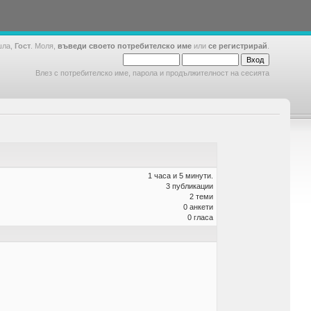
шла,
Гост
. Моля,
въведи своето потребителско име
или
се регистрирай
.
Влез с потребителско име, парола и продължителност на сесията
1 часа и 5 минути.
3 публикации
2 теми
0 анкети
0 гласа