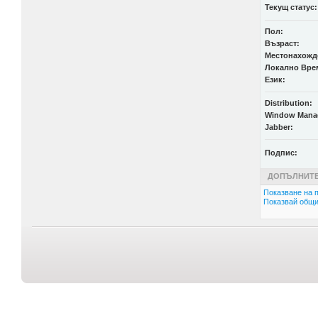
Текущ статус:
Пол:
Възраст:
Местонахожд
Локално Вре
Език:
Distribution:
Window Mana
Jabber:
Подпис:
ДОПЪЛНИТЕ
Показване на п
Показвай общи 