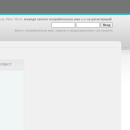
шла,
Гост
. Моля,
въведи своето потребителско име
или
се регистрирай
.
Влез с потребителско име, парола и продължителност на сесията
/ТЕКСТ