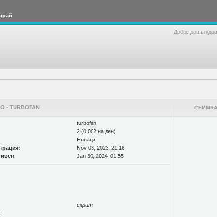
ирай
Добре дошъл/до
О - TURBOFAN
СНИМКА
turbofan
2 (0.002 на ден)
Новаци
страция:
Nov 03, 2023, 21:16
тивен:
Jan 30, 2024, 01:55
скрит
: