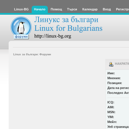
Linux-BG
Начало
Помощ
Търси
Календар
Вход
Регистр
Linux за българи: Форуми
НАКРАТК
Име:
Мнения:
Позиция:
Дата на реги
Последно Ак
ICQ:
AIM:
MSN:
YIM:
Мейл:
Уеб страница