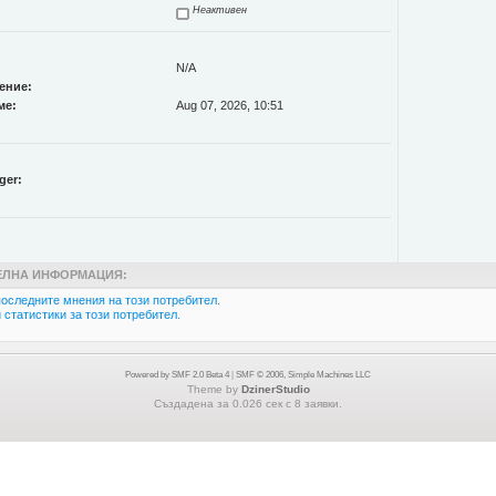
Неактивен
N/A
ение:
ме:
Aug 07, 2026, 10:51
ger:
ЛНА ИНФОРМАЦИЯ:
оследните мнения на този потребител.
статистики за този потребител.
Powered by SMF 2.0 Beta 4
|
SMF © 2006, Simple Machines LLC
Theme by
DzinerStudio
Създадена за 0.026 сек с 8 заявки.