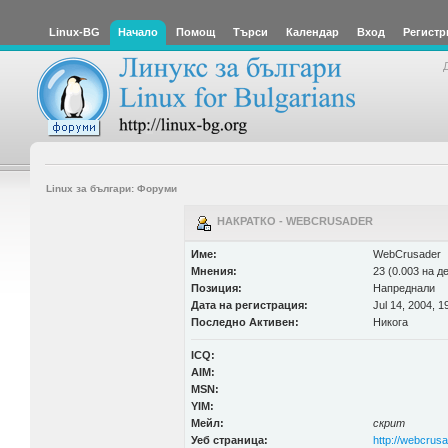
Linux-BG
Начало
Помощ
Търси
Календар
Вход
Регистр
Linux за българи: Форуми
НАКРАТКО - WEBCRUSADER
Име:
WebCrusader
Мнения:
23 (0.003 на д
Позиция:
Напреднали
Дата на регистрация:
Jul 14, 2004, 1
Последно Активен:
Никога
ICQ:
AIM:
MSN:
YIM:
Мейл:
скрит
Уеб страница:
http://webcrusa