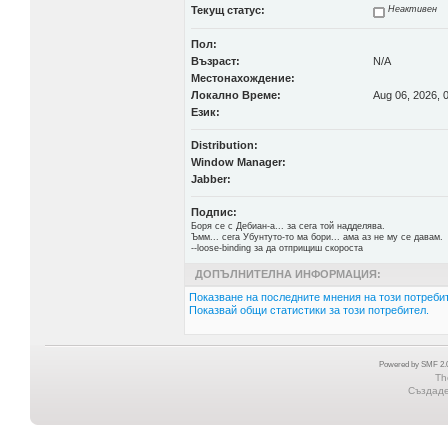
Текущ статус:
Неактивен
Пол:
Възраст:
N/A
Местонахождение:
Локално Време:
Aug 06, 2026, 
Език:
Distribution:
Window Manager:
Jabber:
Подпис:
Боря се с Дебиан-а... за сега той надделява.
Ъмм... сега Убунтуто-то ма бори... ама аз не му се давам.
--loose-binding за да отприщиш скороста
ДОПЪЛНИТЕЛНА ИНФОРМАЦИЯ:
Показване на последните мнения на този потребит
Показвай общи статистики за този потребител.
Powered by SMF 2.0
Th
Създаден