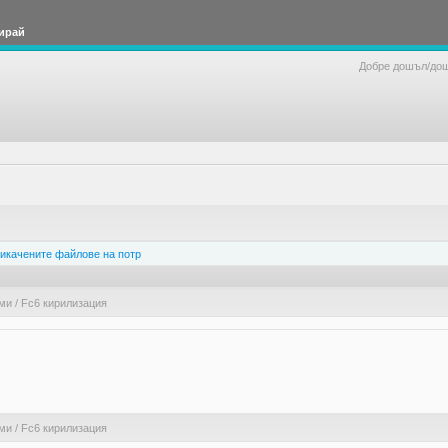
ирай
Добре дошъл/до
икачените файлове на потр
ами
/
Fc6 кирилизация
ами
/
Fc6 кирилизация