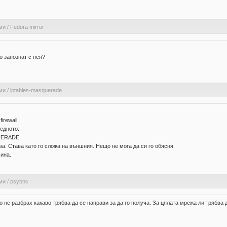
ми
/
Fedora mirror
о запознат с нея?
ми
/
iptables-masquerade
rewall.
едното:
QUERADE
а. Става като го сложа на външния. Нещо не мога да си го обясня.
чина.
ми
/
psybnc
 не разбрах какаво трябва да се направи за да го получа. За цялата мрежа ли трябва 