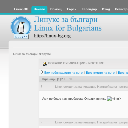
Linux-BG
Начало
Помощ
Търси
Календар
Вход
Регистр
Linux за българи: Форуми
ПОКАЖИ ПУБЛИКАЦИИ - NOCTURE
Виж публикациите на потр.
|
Виж темите на потр.
|
Виж пр
Страници: [
1
]
2
3
...
10
1
Linux секция за начинаещи
/
Настройка на прогр
Ами не беше там проблема. Оправх всичко
'>
2
Linux секция за начинаещи
/
Настройка на прогр