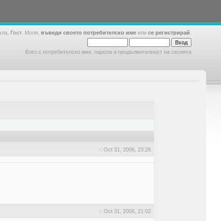
шла,
Гост
. Моля,
въведи своето потребителско име
или
се регистрирай
.
Влез с потребителско име, парола и продължителност на сесията
-: Oct 31, 2006, 23:26
-: Oct 31, 2006, 21:02