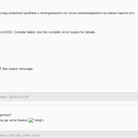
след umasked проблем с emergeването по точно компилирането на някои пакети ето:
xml:331: Compile failed; see the compiler error output for details.
OT this status message.
рами
/
gentoo scroll
gentoo?
зи да чета howtos
'>
рами
/
Security under Linux