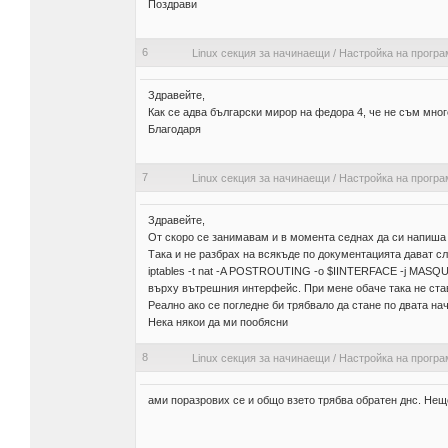
Поздрави
6
Linux секция за начинаещи
/
Настройка на програ
Здравейте,
Как се адва български мирор на федора 4, че не съм мног
Благодаря
7
Linux секция за начинаещи
/
Настройка на програ
Здравейте,
От скоро се занимавам и в момента седнах да си напиша fi
Така и не разбрах на всякъде по документацията дават сл
iptables -t nat -A POSTROUTING -o $IINTERFACE -j MAS
върху вътрешния интерфейс. При мене обаче така не став
Реално ако се погледне би трябвало да стане по двата на
Нека някои да ми пообясни
8
Linux секция за начинаещи
/
Настройка на програ
ами поразрових се и общо взето трябва обратен днс. Нещо