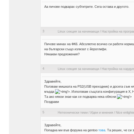
Аа пичове подкарах субтитрите. Сега остава и другото.
3
Linux секция за начинаещи
/
Настройка на прогр
Пичове минах на ФК6. Абсолютно всичко си работи нормал
на български също излизат с йероглифи.
Някакви предложения?
4
Linux секция за начинаещи
/
Настройка на харду
Здравейте,
Ползвам мишката на PS2(USB преходник) и досега съм ням
мърда
'>
. Използвам същтата конфигурация в X, Н
Та ако някои знае как се подкарва нека обясни
'>
Поздрави
5
Нетехнически теми
/
Идеи и мнения
/
Nice enligh
Здравейте,
Попадна ми във форума на gentoo
това
. Та реших, че си