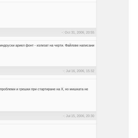
-: Oct 31, 2006, 20:55
индоуски ариел фонт - излизат на черти. Файлове написани
-: Jul 16, 2006, 15:32
проблеми и грешки при стартиране на X, но мишката не
-: Jul 15, 2006, 20:30