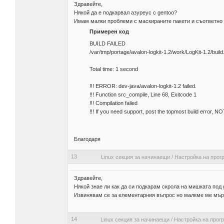
Здравейте,
Някой да е подкарвал азуреус с gentoo?
Имам малки проблеми с маскираните пакети и съответно 
Примерен код
BUILD FAILED
/var/tmp/portage/avalon-logkit-1.2/work/LogKit-1.2/build.
Total time: 1 second
!!! ERROR: dev-java/avalon-logkit-1.2 failed.
!!! Function src_compile, Line 68, Exitcode 1
!!! Compilation failed
!!! If you need support, post the topmost build error, N
Благодаря
13
Linux секция за начинаещи
/
Настройка на прог
Здравейте,
Някой знае ли как да си подкарам скрола на мишката под 
Извинявам се за елементарния въпрос но малкме ме мър
14
Linux секция за начинаещи
/
Настройка на прог