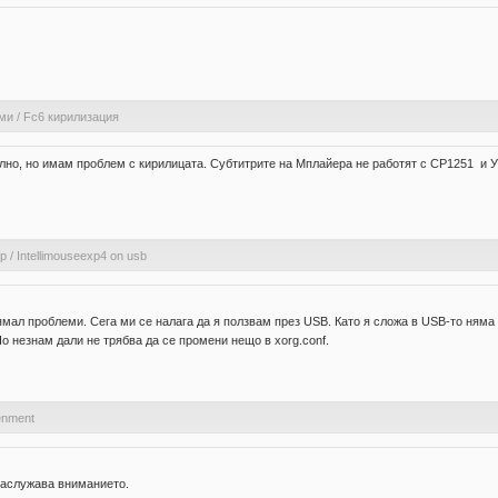
ами
/
Fc6 кирилизация
но, но имам проблем с кирилицата. Субтитрите на Мплайера не работят с CP1251 и У
ер
/
Intellimouseexp4 on usb
ал проблеми. Сега ми се налага да я ползвам през USB. Като я сложа в USB-то няма 
о незнам дали не трябва да се промени нещо в xorg.conf.
tenment
 заслужава вниманието.