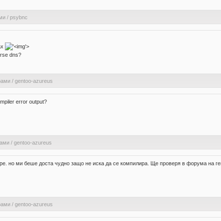
ми
/
psybnc
ах
'>
erse dns?
рами
/
gentoo-azureus
iler error output?
рами
/
gentoo-azureus
бре. но ми беше доста чудно защо не иска да се компилира. Ще проверя в форума на ген
рами
/
gentoo-azureus