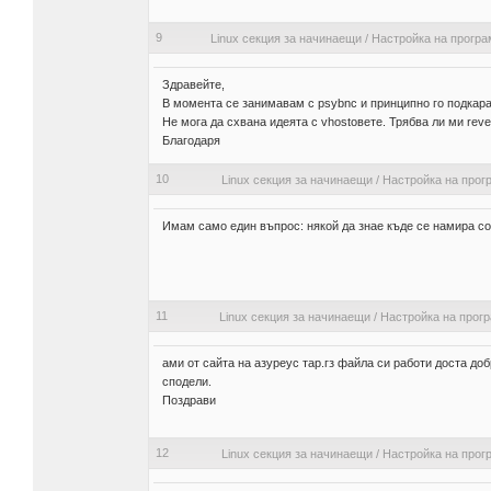
9
Linux секция за начинаещи
/
Настройка на програ
Здравейте,
В момента се занимавам с psybnc и принципно го подкар
Не мога да схвана идеята с vhostовете. Трябва ли ми rev
Благодаря
10
Linux секция за начинаещи
/
Настройка на прог
Имам само един въпрос: някой да знае къде се намира comp
11
Linux секция за начинаещи
/
Настройка на прог
ами от сайта на азуреус тар.гз файла си работи доста до
сподели.
Поздрави
12
Linux секция за начинаещи
/
Настройка на прог