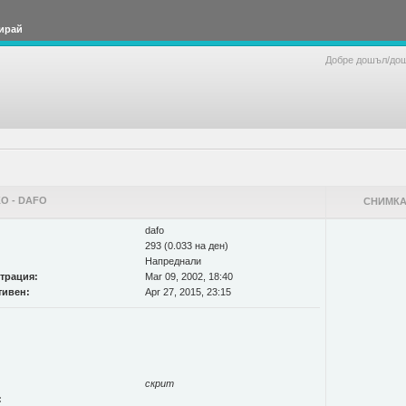
ирай
Добре дошъл/до
О - DAFO
СНИМКА
dafo
293 (0.033 на ден)
Напреднали
страция:
Mar 09, 2002, 18:40
тивен:
Apr 27, 2015, 23:15
скрит
: