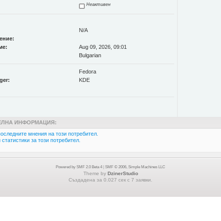
Неактивен
N/A
ение:
ме:
Aug 09, 2026, 09:01
Bulgarian
Fedora
ger:
KDE
ЛНА ИНФОРМАЦИЯ:
оследните мнения на този потребител.
статистики за този потребител.
Powered by SMF 2.0 Beta 4
|
SMF © 2006, Simple Machines LLC
Theme by
DzinerStudio
Създадена за 0.027 сек с 7 заявки.