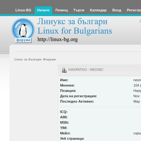
Linux-BG
Начало
Помощ
Търси
Календар
Вход
Регистр
Linux за българи: Форуми
НАКРАТКО - NEONIC
Име:
neon
Мнения:
104 
Позиция:
Нап
Дата на регистрация:
Nov 
Последно Активен:
May 
ICQ:
AIM:
MSN:
YIM:
Мейл:
скр
Уеб страница: