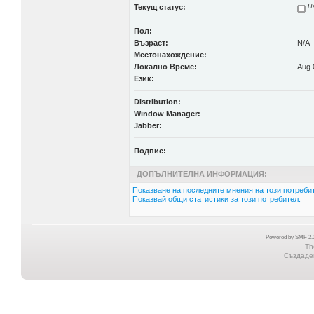
Текущ статус:
Не
Пол:
Възраст:
N/A
Местонахождение:
Локално Време:
Aug 
Език:
Distribution:
Window Manager:
Jabber:
Подпис:
ДОПЪЛНИТЕЛНА ИНФОРМАЦИЯ:
Показване на последните мнения на този потребит
Показвай общи статистики за този потребител.
Powered by SMF 2.0
Th
Създаден