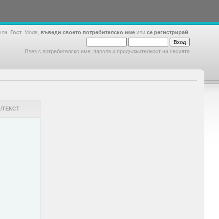
шла,
Гост
. Моля,
въведи своето потребителско име
или
се регистрирай
.
Влез с потребителско име, парола и продължителност на сесията
/ТЕКСТ