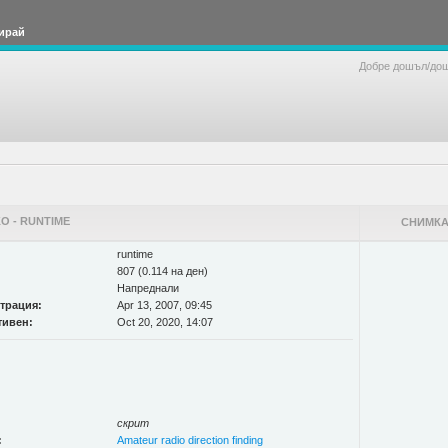
ирай
Добре дошъл/до
О - RUNTIME
СНИМКА
runtime
807 (0.114 на ден)
Напреднали
страция:
Apr 13, 2007, 09:45
тивен:
Oct 20, 2020, 14:07
скрит
:
Amateur radio direction finding