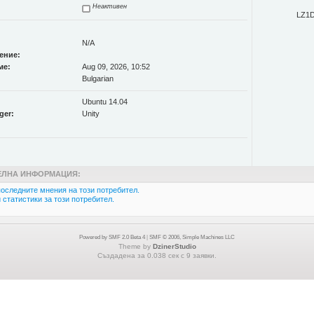
Неактивен
LZ1
N/A
ение:
ме:
Aug 09, 2026, 10:52
Bulgarian
Ubuntu 14.04
ger:
Unity
ЛНА ИНФОРМАЦИЯ:
оследните мнения на този потребител.
статистики за този потребител.
Powered by SMF 2.0 Beta 4
|
SMF © 2006, Simple Machines LLC
Theme by
DzinerStudio
Създадена за 0.038 сек с 9 заявки.