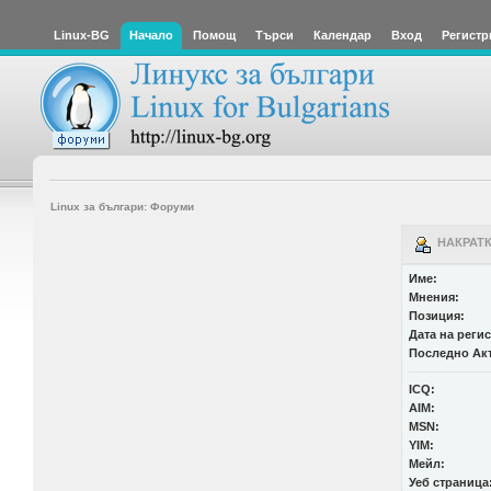
Linux-BG
Начало
Помощ
Търси
Календар
Вход
Регистр
Linux за българи: Форуми
НАКРАТК
Име:
Мнения:
Позиция:
Дата на реги
Последно Ак
ICQ:
AIM:
MSN:
YIM:
Мейл:
Уеб страница