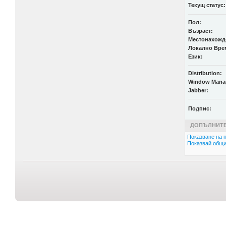
Текущ статус:
Пол:
Възраст:
Местонахожд
Локално Вре
Език:
Distribution:
Window Mana
Jabber:
Подпис:
ДОПЪЛНИТЕ
Показване на п
Показвай общи 