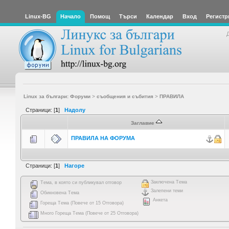
Linux-BG
Начало
Помощ
Търси
Календар
Вход
Регистр
Linux за българи: Форуми
>
съобщения и събития
>
ПРАВИЛА
Страници: [
1
]
Надолу
Заглавие
ПРАВИЛА НА ФОРУМА
Страници: [
1
]
Нагоре
Заключена Тема
Тема, в която си публикувал отговор
Залепени теми
Обикновена Тема
Анкета
Гореща Тема (Повече от 15 Отговора)
Много Гореща Тема (Повече от 25 Отговора)