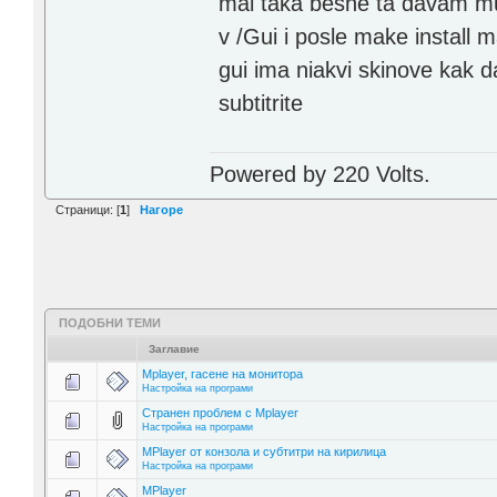
mai taka beshe ta davam mu
v /Gui i posle make install m
gui ima niakvi skinove kak da
subtitrite
Powered by 220 Volts.
Страници: [
1
]
Нагоре
ПОДОБНИ ТЕМИ
Заглавие
Mplayer, гасене на монитора
Настройка на програми
Странен проблем с Mplayer
Настройка на програми
MPlayer от конзола и субтитри на кирилица
Настройка на програми
MPlayer