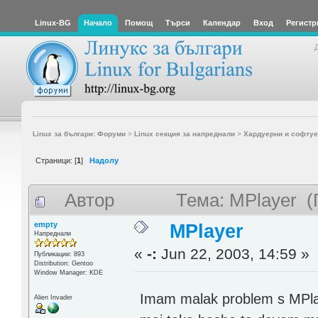
Linux-BG
Начало
Помощ
Търси
Календар
Вход
Регистр
Linux за българи: Форуми
>
Linux секция за напреднали
>
Хардуерни и софтуе
Страници: [
1
]
Надолу
Автор
Тема: MPlayer (
empty
MPlayer
Напреднали
«
-:
Jun 22, 2003, 14:59 »
Публикации: 893
Distribution: Gentoo
Window Manager: KDE
Imam malak problem s MPl
Alien Invader