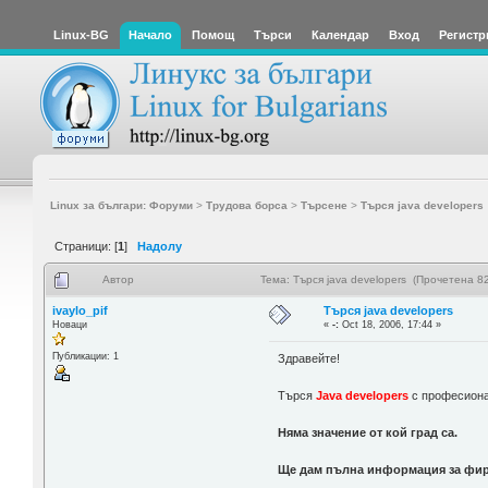
Linux-BG
Начало
Помощ
Търси
Календар
Вход
Регистр
Linux за българи: Форуми
>
Трудова борса
>
Търсене
>
Търся java developers
Страници: [
1
]
Надолу
Автор
Тема: Търся java developers (Прочетена 8
ivaylo_pif
Търся java developers
Новаци
«
-:
Oct 18, 2006, 17:44 »
Публикации: 1
Здравейте!
Търся
Java developers
с професиона
Няма значение от кой град са.
Ще дам пълна информация за фирм