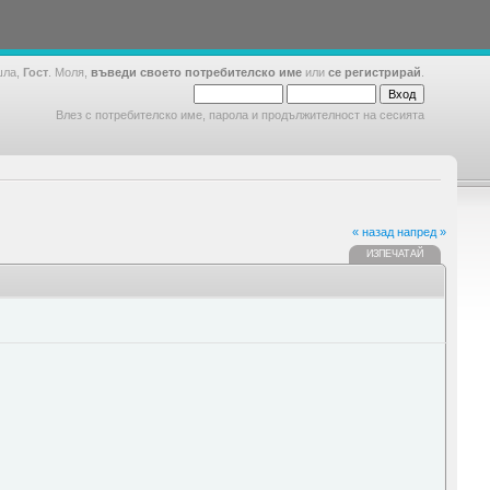
шла,
Гост
. Моля,
въведи своето потребителско име
или
се регистрирай
.
Влез с потребителско име, парола и продължителност на сесията
« назад
напред »
ИЗПЕЧАТАЙ