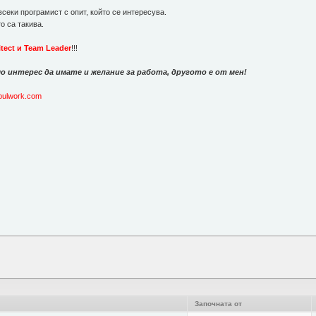
секи програмист с опит, който се интересува.
о са такива.
itect и Team Leader
!!!
мо интерес да имате и желание за работа, другото е от мен!
bulwork.com
Започната от