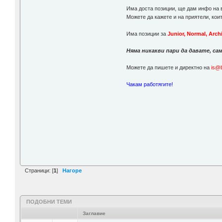
Има доста позиции, ще дам инфо на в
Можете да кажете и на приятели, коит
Има позиции за
Junior, Normal, Arch
Няма никакви пари да давате, са
Можете да пишете и директно на
is@
Чакам работягите!
Страници: [
1
]
Нагоре
ПОДОБНИ ТЕМИ
Заглавие