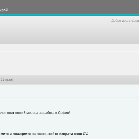
ирай
Добре дошъл/до
291 пъти)
лен опит поне 8 месеца за работа в София!
ите и позициите на всеки, който изпрати свое CV.