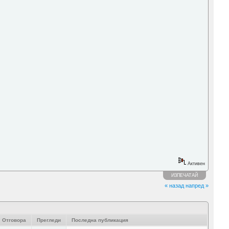
Активен
ИЗПЕЧАТАЙ
« назад
напред »
Отговора
Прегледи
Последна публикация