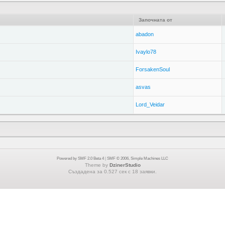
Започната от
abadon
Ivaylo78
ForsakenSoul
asvas
Lord_Veidar
Powered by SMF 2.0 Beta 4
|
SMF © 2006, Simple Machines LLC
Theme by
DzinerStudio
Създадена за 0.527 сек с 18 заявки.