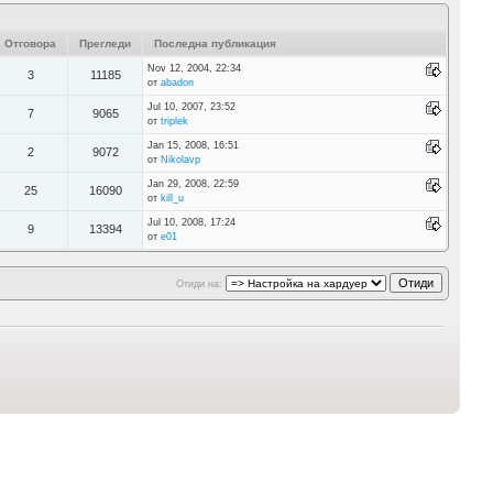
Отговора
Прегледи
Последна публикация
Nov 12, 2004, 22:34
3
11185
от
abadon
Jul 10, 2007, 23:52
7
9065
от
triplek
Jan 15, 2008, 16:51
2
9072
от
Nikolavp
Jan 29, 2008, 22:59
25
16090
от
kill_u
Jul 10, 2008, 17:24
9
13394
от
e01
Отиди на: