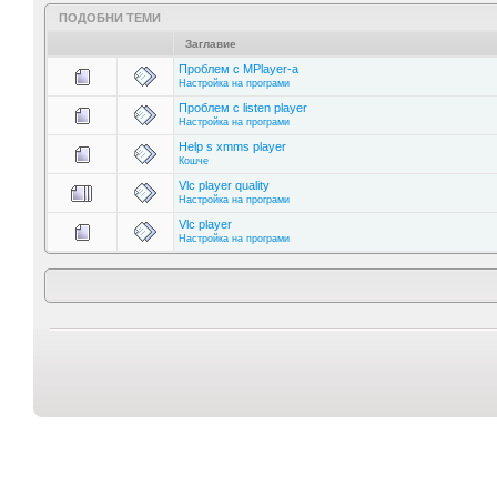
ПОДОБНИ ТЕМИ
Заглавие
Проблем с МPlayer-a
Настройка на програми
Проблем с listen player
Настройка на програми
Help s xmms player
Кошче
Vlc player quality
Настройка на програми
Vlc player
Настройка на програми