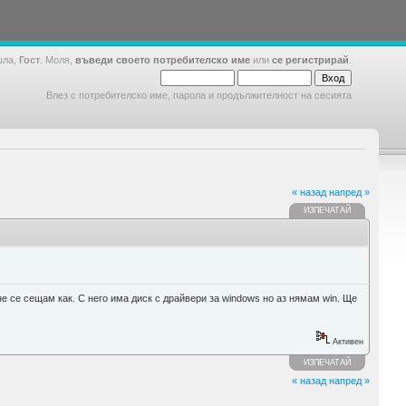
шла,
Гост
. Моля,
въведи своето потребителско име
или
се регистрирай
.
Влез с потребителско име, парола и продължителност на сесията
« назад
напред »
ИЗПЕЧАТАЙ
не се сещам как. С него има диск с драйвери за windows но аз нямам win. Ще
Активен
ИЗПЕЧАТАЙ
« назад
напред »