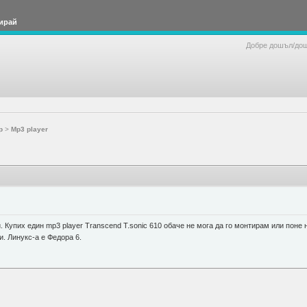
ирай
Добре дошъл/до
р
>
Mp3 player
. Купих един mp3 player Transcend T.sonic 610 обаче не мога да го монтирам или поне 
и. Линукс-а е Федора 6.