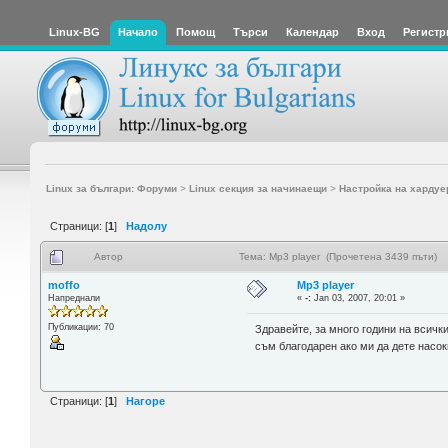
Linux-BG
Начало
Помощ
Търси
Календар
Вход
Регистр
Linux за българи: Форуми
>
Linux секция за начинаещи
>
Настройка на хардуе
Страници: [
1
]
Надолу
Автор
Тема: Mp3 player (Прочетена 3439 пъти)
moffo
Mp3 player
Напреднали
«
-:
Jan 03, 2007, 20:01 »
Публикации: 70
Здравейте, за много години на всички
съм благодарен ако ми да дете насок
Страници: [
1
]
Нагоре