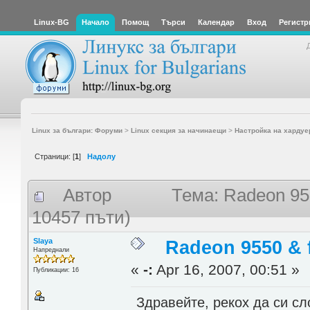
Linux-BG
Начало
Помощ
Търси
Календар
Вход
Регистр
Linux за българи: Форуми
>
Linux секция за начинаещи
>
Настройка на хардуе
Страници: [
1
]
Надолу
Автор
Тема: Radeon 955
10457 пъти)
Slaya
Radeon 9550 & f
Напреднали
«
-:
Apr 16, 2007, 00:51 »
Публикации: 16
Здравейте, рекох да си сл