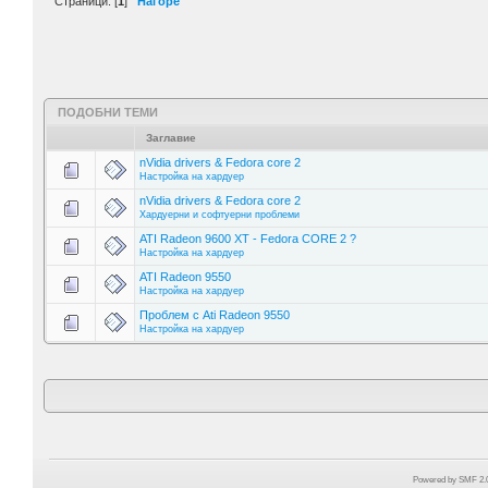
Страници: [
1
]
Нагоре
ПОДОБНИ ТЕМИ
Заглавие
nVidia drivers & Fedora core 2
Настройка на хардуер
nVidia drivers & Fedora core 2
Хардуерни и софтуерни проблеми
ATI Radeon 9600 XT - Fedora CORE 2 ?
Настройка на хардуер
ATI Radeon 9550
Настройка на хардуер
Проблем с Ati Radeon 9550
Настройка на хардуер
Powered by SMF 2.0