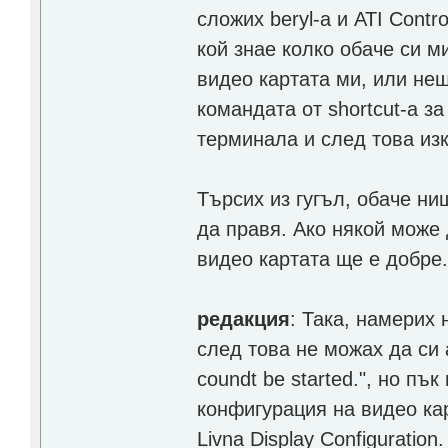
сложих beryl-a и ATI Contr
кой знае колко обаче си м
видео картата ми, или не
командата от shortcut-a за
терминала и след това изк
Търсих из гугъл, обаче ни
да правя. Ако някой може 
видео картата ще е добре
редакция
: Така, намерих
след това не можах да си 
coundt be started.", но п
конфигурация на видео карт
Livna Display Configuration.