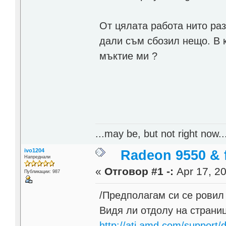
От цялата работа нито раз
дали съм сбозил нещо. В 
мъктие ми ?
...may be, but not right now..
ivo1204
Radeon 9550 & f
Напреднали
«
Отговор #1 -:
Apr 17, 20
Публикации: 987
/Предполагам си се ровил и
Видя ли отдолу на страни
http://ati.amd.com/support/d