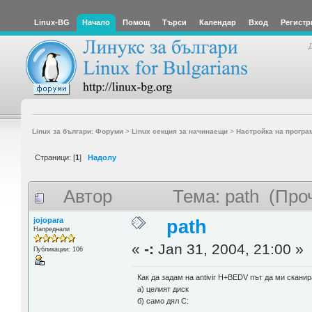
Linux-BG
Начало
Помощ
Търси
Календар
Вход
Регистр
Linux за българи: Форуми
>
Linux секция за начинаещи
>
Настройка на програ
Страници: [
1
]
Надолу
Автор
Тема: path (Про
jojopara
path
Напреднали
«
-:
Jan 31, 2004, 21:00 »
Публикации: 106
Как да задам на antivir H+BEDV път да ми сканир
а) целият диск
б) само дял С: