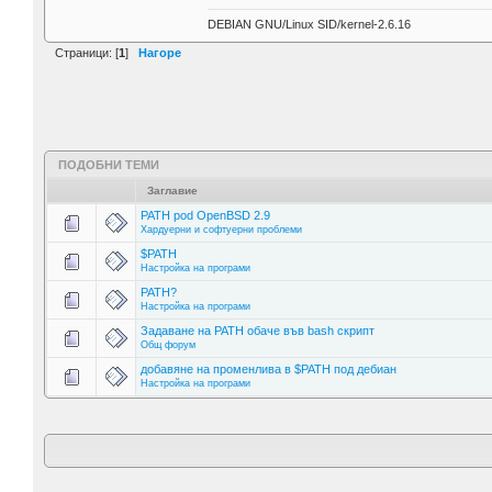
DEBIAN GNU/Linux SID/kernel-2.6.16
Страници: [
1
]
Нагоре
ПОДОБНИ ТЕМИ
Заглавие
PATH pod OpenBSD 2.9
Хардуерни и софтуерни проблеми
$PATH
Настройка на програми
PATH?
Настройка на програми
Задаване на PATH обаче във bash скрипт
Общ форум
добавяне на променлива в $PATH под дебиан
Настройка на програми