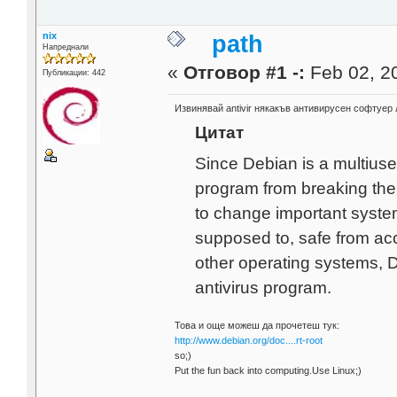
nix
path
Напреднали
«
Отговор #1 -:
Feb 02, 20
Публикации: 442
Извинявай antivir някакъв антивирусен софтуер 
Цитат
Since Debian is a multiuse
program from breaking the 
to change important system
supposed to, safe from acc
other operating systems, D
antivirus program.
Това и още можеш да прочетеш тук:
http://www.debian.org/doc....rt-root
so;)
Put the fun back into computing.Use Linux;)